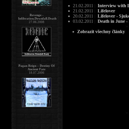
21.02.2011
|
Interview with 
21.02.2011
|
Lifelover
Revenge -
20.02.2011
|
Lifelover - Sj
Infiltration.Downfall.Death
03.02.2011
|
Death in June -
27.06.2008
Zobrazit všechny články
Pagan Reign – Destiny Of
Ancient Fate
18.07.2006