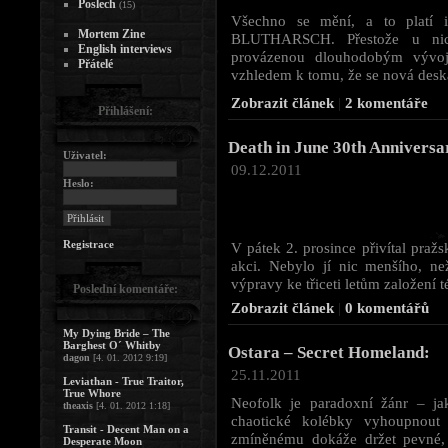
Poslech
(15)
Všechno se mění, a to platí 
Mortem Zine
BLUTHARSCH. Přestože u nic
English interviews
provázenou dlouhodobým vývoj
Přátelé
vzhledem k tomu, že se nová deska j
Zobrazit článek
|
2 komentáře
Přihlášení:
Death in June 30th Anniversa
Uživatel:
09.12.2011
Heslo:
Registrace
V pátek 2. prosince přivítal praž
akci. Nebylo jí nic menšího, ne
výpravy ke třiceti letům založení té
Poslední komentáře:
Zobrazit článek
|
0 komentářů
My Dying Bride – The
Barghest O´ Whitby
Ostara – Secret Homeland:
dagon
[4. 01. 2012 9:19]
25.11.2011
Leviathan - True Traitor,
True Whore
Neofolk je paradoxní žánr – ja
theaxis
[4. 01. 2012 1:18]
chaotické kolébky vyhoupnout
Transit - Decent Man on a
zmíněnému dokáže držet pevné, 
Desperate Moon