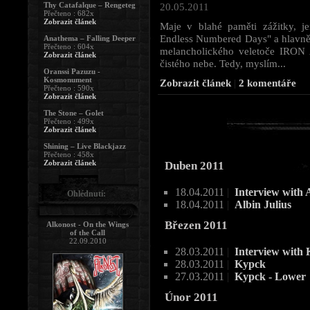
Thy Catafalque – Rengeteg
20.05.2011
Přečteno : 682x
Zobrazit článek
Maje v blahé paměti zážitky, j
Endless Numbered Days" a hlavně
Anathema – Falling Deeper
Přečteno : 604x
melancholického veletoče IRO
Zobrazit článek
čistého nebe. Tedy, myslím...
Oranssi Pazuzu -
Kosmonument
Zobrazit článek
|
2 komentáře
Přečteno : 590x
Zobrazit článek
The Stone – Golet
Přečteno : 499x
Zobrazit článek
Shining – Live Blackjazz
Přečteno : 458x
Zobrazit článek
Duben 2011
18.04.2011
|
Interview with 
Ohlédnutí:
18.04.2011
|
Albin Julius
Březen 2011
Alkonost - On the Wings
of the Call
22.09.2010
28.03.2011
|
Interview with
28.03.2011
|
Kypck
27.03.2011
|
Kypck - Lower
Únor 2011