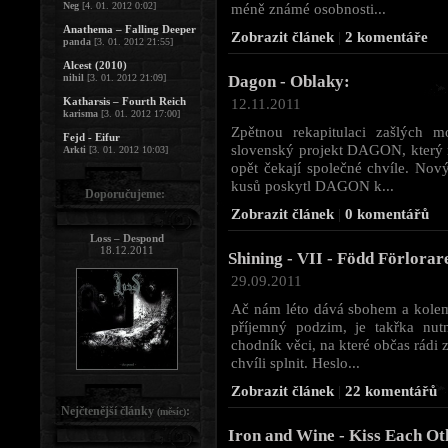
Neg
[4. 01. 2012 0:02]
méně známé osobnosti...
Anathema – Falling Deeper
Zobrazit článek
|
2 komentáře
panda
[3. 01. 2012 21:55]
Alcest (2010)
nihil
[3. 01. 2012 21:09]
Dagon - Oblaky:
Katharsis – Fourth Reich
12.11.2011
karisma
[3. 01. 2012 17:00]
Zpětnou rekapitulaci zašlých m
Fejd - Eifur
slovenský projekt DAGON, který m
Arkti
[3. 01. 2012 10:03]
opět čekají společné chvíle. Nový
kusů poskytl DAGON k...
Doporučujeme:
Zobrazit článek
|
0 komentářů
Loss – Despond
18.12.2011
Shining - VII - Född Förlorar
29.09.2011
Ač nám léto dává sbohem a kolem 
příjemný podzim, je takřka nut
chodník věci, na které občas rád
chvíli splnit. Heslo...
Zobrazit článek
|
22 komentářů
Nejčtenější články
:
(měsíc)
Iron and Wine - Kiss Each Ot