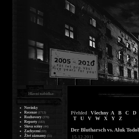
Hlavní nabídka:
Novinky
Recenze
Přehled
|
Všechny
|
A
B
C
D
(1713)
Rozhovory
(370)
T
U
V
W
X
Y
Z
Reporty
(183)
Slova scény
(44)
Der Blutharsch vs. Aluk Todol
Zachycení
(69)
Živé záznamy
(51)
15.12.2011