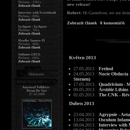
Přečteno : 1301x
new release!
Zobrazit článek
Robert:
Hi Garmfrost, we are doing
Interview with Svartidaudi
Přečteno : 826x
Zobrazit článek
Zobrazit článek
|
0 komentářů
Lychgate - Lychgate
Přečteno : 761x
Zobrazit článek
Hradby Samoty IV
Přečteno : 666x
Zobrazit článek
Sekhmet (2013)
Květen 2013
Přečteno : 643x
Zobrazit článek
27.05.2013
|
Freitod
24.05.2013
|
Nocte Obducta -
Ohlédnutí:
Sternen)
17.05.2013
|
Quadrivium - 
Ancestral Volkhves -
09.05.2013
|
Árstíðir Lífsins
Perun Do Vas!
27.10.2008
01.05.2013
|
The CNK - Rév
Duben 2013
23.04.2013
|
Agrypnie - Aeta
13.04.2013
|
Osculum Infame
08.04.2013
|
Interview with