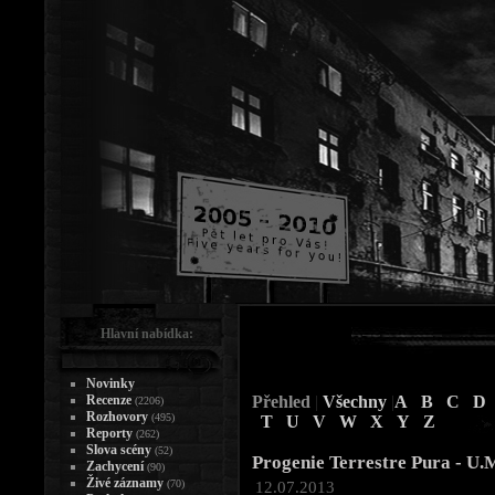
Hlavní nabídka:
Novinky
Recenze
Přehled
|
Všechny
|
A
B
C
D
(2206)
Rozhovory
(495)
T
U
V
W
X
Y
Z
Reporty
(262)
Slova scény
(52)
Progenie Terrestre Pura - U.
Zachycení
(90)
Živé záznamy
(70)
12.07.2013