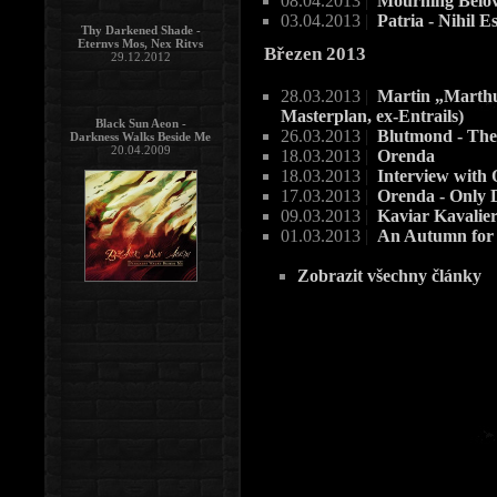
08.04.2013
|
Mourning Belo
03.04.2013
|
Patria - Nihil 
Thy Darkened Shade -
Eternvs Mos, Nex Ritvs
Březen 2013
29.12.2012
28.03.2013
|
Martin „Marthus
Masterplan, ex-Entrails)
Black Sun Aeon -
26.03.2013
|
Blutmond - The
Darkness Walks Beside Me
20.04.2009
18.03.2013
|
Orenda
18.03.2013
|
Interview with
17.03.2013
|
Orenda - Only 
09.03.2013
|
Kaviar Kavalie
01.03.2013
|
An Autumn for 
Zobrazit všechny články