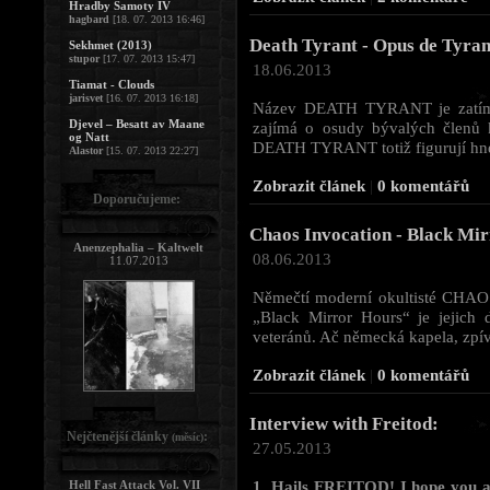
Hradby Samoty IV
hagbard
[18. 07. 2013 16:46]
Death Tyrant - Opus de Tyran
Sekhmet (2013)
stupor
[17. 07. 2013 15:47]
18.06.2013
Tiamat - Clouds
jarisvet
[16. 07. 2013 16:18]
Název DEATH TYRANT je zatím p
Djevel – Besatt av Maane
zajímá o osudy bývalých členů
og Natt
DEATH TYRANT totiž figurují hnedle
Alastor
[15. 07. 2013 22:27]
Zobrazit článek
|
0 komentářů
Doporučujeme:
Chaos Invocation - Black Mi
Anenzephalia – Kaltwelt
08.06.2013
11.07.2013
Němečtí moderní okultisté CHAO
„Black Mirror Hours“ je jejich 
veteránů. Ač německá kapela, zpív
Zobrazit článek
|
0 komentářů
Interview with Freitod:
Nejčtenější články
:
(měsíc)
27.05.2013
1. Hails FREITOD! I hope you ar
Hell Fast Attack Vol. VII