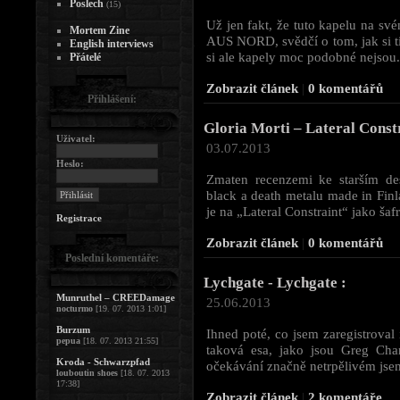
Poslech
(15)
Už jen fakt, že tuto kapelu na s
Mortem Zine
AUS NORD, svědčí o tom, jak si tit
English interviews
si ale kapely moc podobné nejsou. 
Přátelé
Zobrazit článek
|
0 komentářů
Přihlášení:
Gloria Morti – Lateral Constr
Uživatel:
03.07.2013
Heslo:
Zmaten recenzemi ke starším 
black a death metalu made in Fin
je na „Lateral Constraint“ jako šafr
Registrace
Zobrazit článek
|
0 komentářů
Poslední komentáře:
Lychgate - Lychgate :
Munruthel – CREEDamage
25.06.2013
nocturmo
[19. 07. 2013 1:01]
Burzum
Ihned poté, co jsem zaregistroval
pepua
[18. 07. 2013 21:55]
taková esa, jako jsou Greg Chan
Kroda - Schwarzpfad
očekávání značně netrpělivém jsem 
louboutin shoes
[18. 07. 2013
17:38]
Zobrazit článek
|
2 komentáře