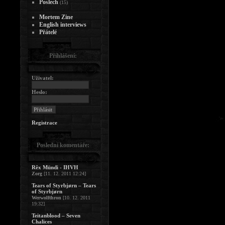
Poslech
(15)
Mortem Zine
English interviews
Přátelé
Přihlášení:
Uživatel:
Heslo:
Registrace
Poslední komentáře:
Rêx Mündi - IHVH
Zorg
[11. 12. 2011 12:24]
Tears of Styrbjørn – Tears
of Styrbjørn
Werwolfthron
[10. 12. 2011
19:32]
Teitanblood – Seven
Chalices