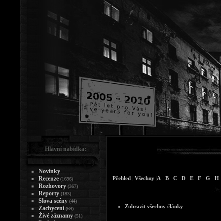
Hlavní nabídka:
Novinky
Recenze
Přehled
|
Všechny
|
A
B
C
D
E
F
G
H
(1696)
Rozhovory
(367)
Reporty
(183)
Slova scény
(44)
Zobrazit všechny články
Zachycení
(69)
Živé záznamy
(51)