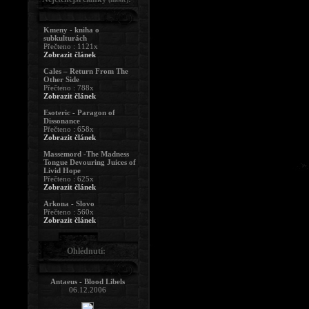
Kmeny - kniha o
subkulturách
Přečteno : 1121x
Zobrazit článek
Cales – Return From The
Other Side
Přečteno : 788x
Zobrazit článek
Esoteric - Paragon of
Dissonance
Přečteno : 658x
Zobrazit článek
Massemord -The Madness
Tongue Devouring Juices of
Livid Hope
Přečteno : 625x
Zobrazit článek
Arkona - Slovo
Přečteno : 560x
Zobrazit článek
Ohlédnutí:
Antaeus - Blood Libels
06.12.2006