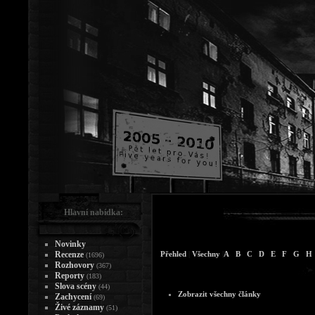
Hlavní nabídka:
Novinky
Recenze
Přehled
|
Všechny
|
A
B
C
D
E
F
G
H
(1696)
Rozhovory
(367)
Reporty
(183)
Slova scény
(44)
Zobrazit všechny články
Zachycení
(69)
Živé záznamy
(51)