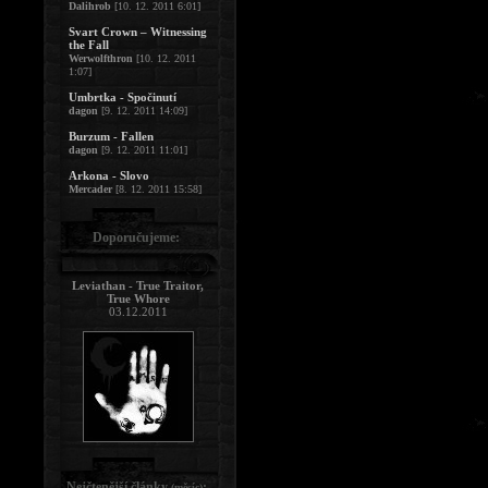
Dalihrob
[10. 12. 2011 6:01]
Svart Crown – Witnessing
the Fall
Werwolfthron
[10. 12. 2011
1:07]
Umbrtka - Spočinutí
dagon
[9. 12. 2011 14:09]
Burzum - Fallen
dagon
[9. 12. 2011 11:01]
Arkona - Slovo
Mercader
[8. 12. 2011 15:58]
Doporučujeme:
Leviathan - True Traitor,
True Whore
03.12.2011
Nejčtenější články
:
(měsíc)