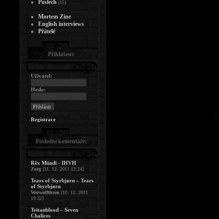
Poslech
(15)
Mortem Zine
English interviews
Přátelé
Přihlášení:
Uživatel:
Heslo:
Registrace
Poslední komentáře:
Rêx Mündi - IHVH
Zorg
[11. 12. 2011 12:24]
Tears of Styrbjørn – Tears
of Styrbjørn
Werwolfthron
[10. 12. 2011
19:32]
Teitanblood – Seven
Chalices