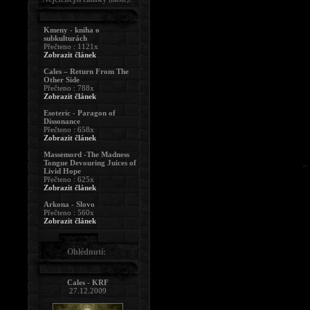
Kmeny - kniha o
subkulturách
Přečteno : 1121x
Zobrazit článek
Cales – Return From The
Other Side
Přečteno : 788x
Zobrazit článek
Esoteric - Paragon of
Dissonance
Přečteno : 658x
Zobrazit článek
Massemord -The Madness
Tongue Devouring Juices of
Livid Hope
Přečteno : 625x
Zobrazit článek
Arkona - Slovo
Přečteno : 560x
Zobrazit článek
Ohlédnutí:
Cales - KRF
27.12.2009