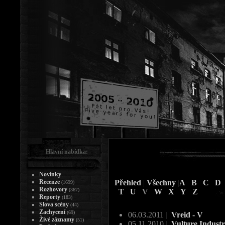
Hlavní nabídka:
Novinky
Recenze
Přehled
|
Všechny
|
A
B
C
D
(1699)
Rozhovory
(367)
T
U
V
W
X
Y
Z
Reporty
(183)
Slova scény
(44)
Zachycení
(69)
06.03.2011
|
Vreid - V
Živé záznamy
(51)
05.11.2010
|
Vulture Industr