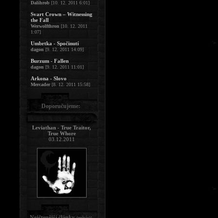
Dalihrob
[10. 12. 2011 6:01]
Svart Crown – Witnessing
the Fall
Werwolfthron
[10. 12. 2011
1:07]
Umbrtka - Spočinutí
dagon
[9. 12. 2011 14:09]
Burzum - Fallen
dagon
[9. 12. 2011 11:01]
Arkona - Slovo
Mercader
[8. 12. 2011 15:58]
Doporučujeme:
Leviathan - True Traitor,
True Whore
03.12.2011
Nejčtenější články
:
(měsíc)