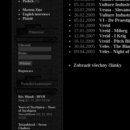
Poslech
(15)
05.11.2010
|
Vulture Industr
10.07.2009
|
Vesna - Slovan
Mortem Zine
English interviews
26.02.2009
|
Vulture Industr
Přátelé
05.02.2009
|
VI - De Praest
17.01.2009
|
Vreid
17.01.2009
|
Vreid - Milorg
Přihlášení:
12.06.2007
|
Vreid - I Krig
16.11.2006
|
Vreid - Pitch B
Uživatel:
30.04.2005
|
Veles - The Bl
09.04.2005
|
Veles - Night o
Heslo:
Zobrazit všechny články
Registrace
Poslední komentáře:
Rêx Mündi - IHVH
Zorg
[11. 12. 2011 12:24]
Tears of Styrbjørn – Tears
of Styrbjørn
Werwolfthron
[10. 12. 2011
19:32]
Teitanblood – Seven
Chalices