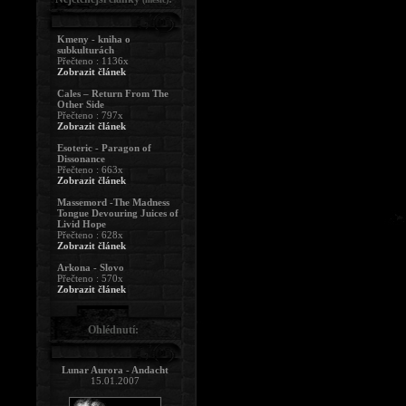
Kmeny - kniha o
subkulturách
Přečteno : 1136x
Zobrazit článek
Cales – Return From The
Other Side
Přečteno : 797x
Zobrazit článek
Esoteric - Paragon of
Dissonance
Přečteno : 663x
Zobrazit článek
Massemord -The Madness
Tongue Devouring Juices of
Livid Hope
Přečteno : 628x
Zobrazit článek
Arkona - Slovo
Přečteno : 570x
Zobrazit článek
Ohlédnutí:
Lunar Aurora - Andacht
15.01.2007