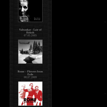
Valraukar - Lair of
Heloth
07.05.2005
Rome – Flowers from
Exile
08.07.2009