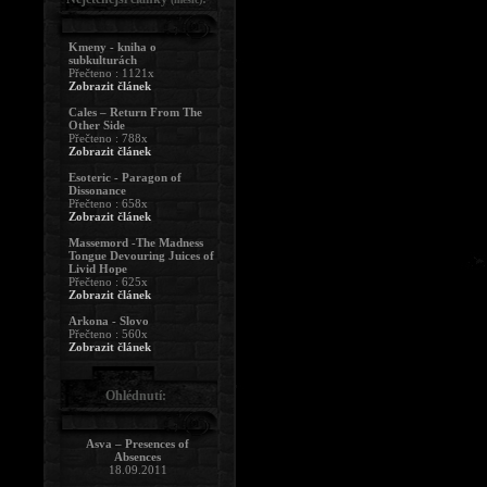
Kmeny - kniha o
subkulturách
Přečteno : 1121x
Zobrazit článek
Cales – Return From The
Other Side
Přečteno : 788x
Zobrazit článek
Esoteric - Paragon of
Dissonance
Přečteno : 658x
Zobrazit článek
Massemord -The Madness
Tongue Devouring Juices of
Livid Hope
Přečteno : 625x
Zobrazit článek
Arkona - Slovo
Přečteno : 560x
Zobrazit článek
Ohlédnutí:
Asva – Presences of
Absences
18.09.2011