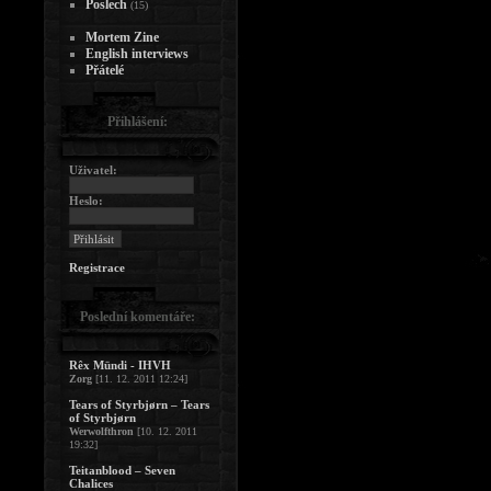
Poslech
(15)
Mortem Zine
English interviews
Přátelé
Přihlášení:
Uživatel:
Heslo:
Registrace
Poslední komentáře:
Rêx Mündi - IHVH
Zorg
[11. 12. 2011 12:24]
Tears of Styrbjørn – Tears
of Styrbjørn
Werwolfthron
[10. 12. 2011
19:32]
Teitanblood – Seven
Chalices