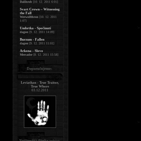
Dalihrob
[10. 12. 2011 6:01]
Svart Crown – Witnessing
the Fall
Werwolfthron
[10. 12. 2011
1:07]
Umbrtka - Spočinutí
dagon
[9. 12. 2011 14:09]
Burzum - Fallen
dagon
[9. 12. 2011 11:01]
Arkona - Slovo
Mercader
[8. 12. 2011 15:58]
Doporučujeme:
Leviathan - True Traitor,
True Whore
03.12.2011
Nejčtenější články
:
(měsíc)