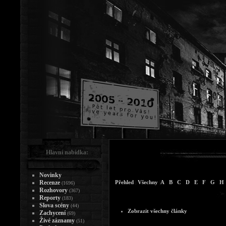
Hlavní nabídka:
Novinky
Recenze
Přehled
|
Všechny
|
A
B
C
D
E
F
G
H
(1696)
Rozhovory
(367)
Reporty
(183)
Slova scény
(44)
Zobrazit všechny články
Zachycení
(69)
Živé záznamy
(51)