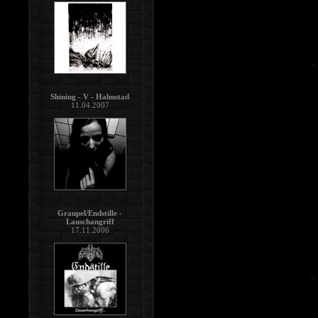
Shining - V - Halmstad
11.04.2007
Graupel/Endstille -
Lauschangriff
17.11.2006