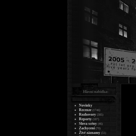
Hlavní nabídka:
Novinky
Recenze
(1746)
Rozhovory
(385)
Reporty
(187)
Slova scény
(46)
Zachycení
(70)
Živé záznamy
(51)