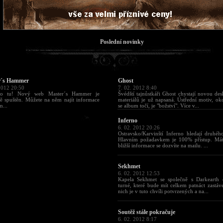
Poslední novinky
r´s Hammer
Ghost
2012 20:50
7. 02. 2012 8:40
to tu! Nový web Master´s Hammer je
Švédští tajnůstkáři Ghost chystají novou des
ně spuštěn. Můžete na něm najít informace
materiálů je už napsaná. Ústřední motiv, ok
...
se album točí, je "božství". Více v...
Inferno
6. 02. 2012 20:26
Ostravsko/Karvinští Inferno hledají druhého
Hlavním požadavkem je 100% přístup. Máte
bližší informace se dozvíte na mailu. ...
Sekhmet
6. 02. 2012 12:53
Kapela Sekhmet se společně s Darkearth c
turné, které bude mít celkem patnáct zastáv
nich je v tuto chvíli potvrzených a na...
Soutěž stále pokračuje
6. 02. 2012 8:17