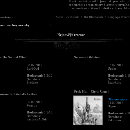
První letošní soutěž jsme si pro vás při
spolupráci s organizátory historicky prvního
prachmatického tělesa Umbrtka v Praze. Jako.
•
•
•
•
novinky :
Alcest, Les Discrets
Der Blutharsch
Long Ago Records
azit všechny novinky
Nejnovější recenze
– The Second Wind
Noctem - Oblivion
08.02.2012
07.02.2012
LordOwl
Under
Hodnocení:
5.5/10
Hodnocení:
8/1
Národnost:
Národnost:
Švédsko
Španělsko
Uruk-Hai – Cirith Ungol
amrood - Kitab Al-Awthan
Obscure Space
05.02.2012
04.02.2012
Pestnoir
Dagon
Hodnocení:
8.5/10
Hodnocení:
7/1
Národnost:
Národnost:
Saudská Arábie
Rakousko