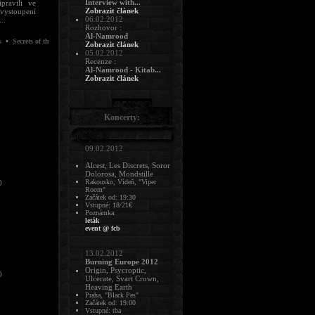
Interview with...
pravili ve
Zobrazit článek
 vystoupení
06.02.2012
..
Rozhovor :
Al-Namrood
•
•
•
•
•
•
Secrets of the Moon
Les Discrets
Morgue Son
Ufomammut
Fursy Teyssier
Sektemtum
Zobrazit článek
05.02.2012
Recenze :
Al-Namrood - Kitab...
Zobrazit článek
Koncerty:
09.02.2012
Alcest, Les Discrets, Soror
Dolorosa, Mondstille
Rakousko, Vídeň, "Viper
0
Room"
Začátek od: 19:30
Vstupné: 18/21€
Poznámka:
leták
event @ fcb
13.02.2012
Burning Europe 2012
Origin, Psycroptic,
0
Ulcerate, Svart Crown,
Heaving Earth
Praha, "Black Pes"
Začátek od: 19:00
Vstupné: tba