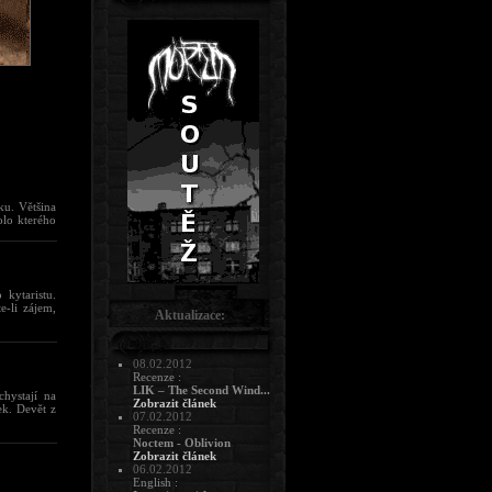
ku. Většina
olo kterého
 kytaristu.
-li zájem,
Aktualizace:
08.02.2012
Recenze :
LIK – The Second Wind...
hystají na
Zobrazit článek
ek. Devět z
07.02.2012
Recenze :
Noctem - Oblivion
Zobrazit článek
06.02.2012
English :