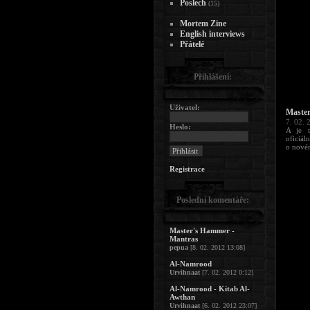
Poslech
(15)
Mortem Zine
English interviews
Přátelé
Přihlášení:
Uživatel:
Maste
7. 02. 
Heslo:
A je 
oficiál
o novém
Registrace
Poslední komentáře:
Master's Hammer -
Mantras
pepua
[8. 02. 2012 13:08]
Al-Namrood
Urvihnaat
[7. 02. 2012 0:12]
Al-Namrood - Kitab Al-
Awthan
Urvihnaat
[6. 02. 2012 23:07]