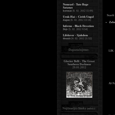
Nemrael - Tute Rege
Satanas
koronas
[6. 02. 2012 15:09]
Starší 
Uruk-Hai – Cirith Ungol
dagon
[6. 02. 2012 13:14]
Zobr
Inferno - Black Devotion
Dejv
[5. 02. 2012 9:54]
Lifelover - Sjukdom
theaxis
[4. 02. 2012 21:52]
Doporučujeme:
LIK 
Glorior Belli - The Great
Southern Darkness
29.01.2012
Al-N
Nejčtenější články
:
(měsíc)