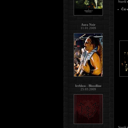
Starší 
Čti 
Aura Noir
11.01.2009
Irrbloss - Bloodline
25.03.2009
Starší 