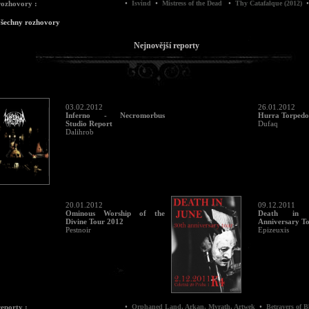
•
•
•
•
rozhovory :
Isvind
Mistress of the Dead
Thy Catafalque (2012)
Com
všechny rozhovory
Nejnovější reporty
03.02.2012
26.01.2012
Inferno - Necromorbus
Hurra Torpedo
Studio Report
Dufaq
Dalihrob
20.01.2012
09.12.2011
Ominous Worship of the
Death in 
Divine Tour 2012
Anniversary T
Pestnoir
Epizeuxis
•
•
reporty :
Orphaned Land, Arkan, Myrath, Artwek
Betrayers of Blood