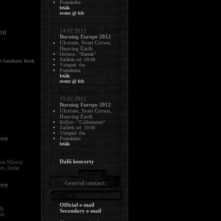
Poznámka:
leták
event @ fcb
14.02.2012
/10
Burning Europe 2012
Ulcerate, Svart Crown,
Heaving Earth
Ostrava - "Barrak"
Začátek od: 19:00
•
•
•
uthern Darkness
Grá - Grá
Dead to this World - Sacrifice
Hæresiarchs Of Dis - In Obsecration
Vstupné: tba
Poznámka:
leták
event @ fcb
15.02.2012
Burning Europe 2012
Ulcerate, Svart Crown,
Heaving Earth
Košice - "Collosseum"
Začátek od: 19:00
Vstupné: tba
vory
Poznámka:
leták
Další koncerty
ias Nilsson
ob, Dufaq
General contact:
vory
Official e-mail
dy
Secondary e-mail
ob