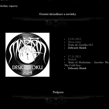
všechny reporty
Ostatní aktualizace a novinky
13.01.2012
Slova scény
Trefa do černého #12
Zobrazit článek
17.11.2011
Poslech
Ruin of Hedonism - Another Mo
The Cold Star
Zobrazit článek
Podpora