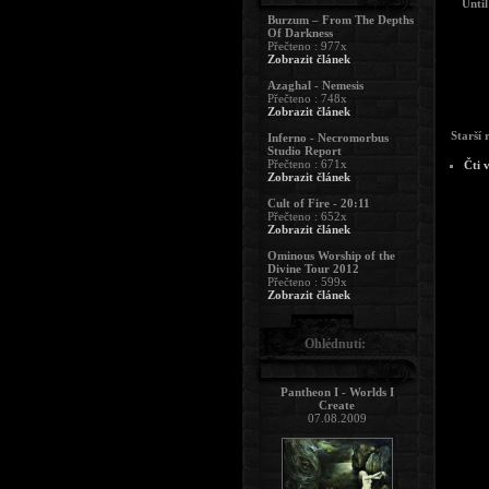
Until
Burzum – From The Depths
Of Darkness
Přečteno : 977x
Zobrazit článek
Azaghal - Nemesis
Přečteno : 748x
Zobrazit článek
Starší 
Inferno - Necromorbus
Studio Report
Přečteno : 671x
Čti 
Zobrazit článek
Cult of Fire - 20:11
Přečteno : 652x
Zobrazit článek
Ominous Worship of the
Divine Tour 2012
Přečteno : 599x
Zobrazit článek
Ohlédnutí:
Pantheon I - Worlds I
Create
07.08.2009