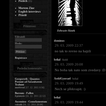
Poslech
(15)
Mortem Zine
English interviews
Přátelé
Přihlášení:
Zobrazit článek
Uživatel:
dominus
|
Heslo:
29. 03. 2009 22:37
no tak to rovno na hajzli
Registrace
belial
|
Aedd
29. 03. 2009 20:08
Poslední komentáře:
No boha tak nato som zvedavy :D
AeddGynvael
|
belial
Gorgoroth - Quantos
Possunt ad Satanitatem
29. 03. 2009 19:49
Trahunt
morbivod
[17. 12. 2011 0:56]
Nech se překvapit. :)
Burzum - Fallen
Epizeuxis
[16. 12. 2011 22:12]
belial
|
Ascension - Consolamentum
29. 03. 2009 19:44
volrath
[16. 12. 2011 20:08]