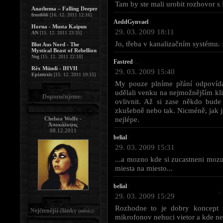
Tam by ste mali urobit rozhovor 
Anathema – Falling Deeper
frost666
[16. 12. 2011 12:16]
AeddGynvael
|
Horna - Musta Kaipuu
29. 03. 2009 18:11
AN
[15. 12. 2011 23:35]
Jo, třeba v kanalizačním systému. :
Blut Aus Nord - The
Mystical Beast of Rebellion
Neg
[15. 12. 2011 22:18]
Fastred
|
.
Rêx Mündi - IHVH
29. 03. 2009 15:40
Epizeuxis
[15. 12. 2011 19:15]
My pouze plníme přání odpovídaj
udělali venku na nejmožnějším kli
Doporučujeme:
ovlivnit. Až si zase někdo bude 
zkušebně nebo tak. Nicméně, jak js
nejlépe.
Chelsea Wolfe -
Ἀποκάλυψις
08.12.2011
belial
|
29. 03. 2009 15:31
...a mozno kde si zucastneni mozu 
miesta na miesto...
belial
|
29. 03. 2009 15:29
Rozhodne to je dobry koncept a
Nejčtenější články
:
(měsíc)
mikrofonov nehuci vietor a kde nel