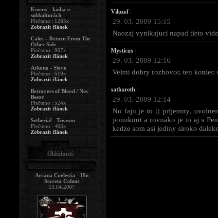
Kmeny - kniha o
Vilozof
|
subkulturách
29. 03. 2009 15:15
Přečteno : 1285x
Zobrazit článek
Naozaj vynikajuci napad tieto vide
Cales – Return From The
Other Side
Přečteno : 867x
Mysticus
|
Zobrazit článek
29. 03. 2009 12:16
Arkona - Slovo
Velmi dobry rozhovor, ten koniec
Přečteno : 610x
Zobrazit článek
satharoth
|
Betrayers of Blood / Noc
Besov
29. 03. 2009 12:14
Přečteno : 524x
Zobrazit článek
No fajn je to :) prijemny, uvoln
ponuknut a rovnako je to aj s Pen
Setherial - Treason
Přečteno : 463x
kedze som asi jediny siroko daleko
Zobrazit článek
Ohlédnutí:
Arcana Coelestia - Ubi
Secreta Colunt
13.04.2007