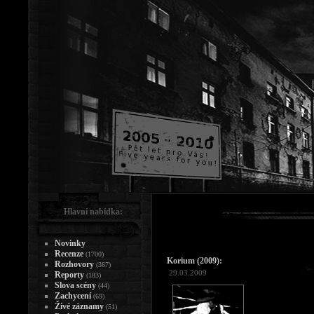
Hlavní nabídka:
Novinky
Recenze
(1700)
Korium (2009):
Rozhovory
(367)
29.03.2009
Reporty
(183)
Slova scény
(44)
Zachycení
(69)
Živé záznamy
(51)