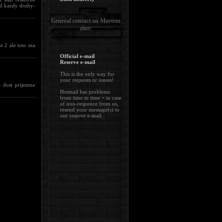
ad kazdy druhy-
General contact on Mortem
zine:
e 2 ale toto ma
Official e-mail
Reserve e-mail
This is the only way for
your requests or issues!
 dost prijemne
Hotmail has problems
from time to time = in case
of non-responce from us,
resend your message(s) to
our reserve e-mail.