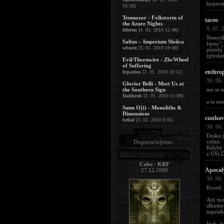
hypnoti
16:16]
Temnozor - Folkstorm of
taceo
|
the Azure Nights
8. 07. 
feferon
[4. 01. 2010 12:48]
Nemysle
Saltus – Imperium Sloñca
fartsy"
wburn
[3. 01. 2010 19:48]
působí
(přesla
Evil/Thornwire - Zlo/Wheel
of Suffering
enthro
luparius
[3. 01. 2010 18:51]
30. 06.
Glorior Belli - Meet Us at
the Southern Sign
me se t
Dalihrob
[3. 01. 2010 11:09]
a ta ma
Sunn O))) - Monoliths &
Dimensions
cunhav
belial
[3. 01. 2010 0:35]
30. 06.
Desku j
Doporučujeme:
velmi.
Kdyby 
z US).
Cales - KRF
Apocal
27.12.2009
30. 06.
Kverd: 
Ani moj
albume 
napriek
Inak je