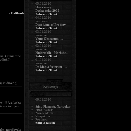
05.01.2010
Slova scény :
Deska roku 2009
-
Dalihrob
Zobrazit článek
04.01.2010
Rozhovor :
Dissolving of Prodigy
Zobrazit článek
03.01.2010
Recenze :
Vetus Obscurum -...
Zobrazit článek
02.01.2010
Recenze :
Huldrefolk - Morbide...
k na Grimmrobe
Zobrazit článek
adju?;))
01.01.2010
Recenze :
De Magia Veterum –...
Zobrazit článek
aj studiovo ;)
Koncerty:
08.01.2010
a!!!! A skladba
 ale toto je uz
Stíny Plamenů, Narraukar
Praha, "Bunkr"
Začátek od: n/a
Vstupné: n/a
Poznámka:
event @ last.fm
tím narušovala