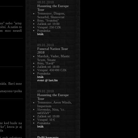
08.01.2010
Haunting the Europe
Tour
Temnozor, Diagon,
Sezarbil, Slunovrat
Brno, "Svatoboj"
us" nebo "artsy
Začátek od: 19:00
mění. A zatím to
Vstupné: 250 CZK
tam moc nesedí
Poznámka:
leták
09.01.2010
Funeral Nation Tour
2010
Marduk, Vader, Mastic
Scum, Sinate
Brno, "Favál"
Začátek od: 18:00
Vstupné: 450/490 CZK
Poznámka:
leták
event @ last.fm
aráda. Baví mne
a Amayonu+pošta
09.01.2010
Haunting the Europe
Tour
Temnozor, Aeon Winds,
Imperium
Slovensko, Nitra, "r.c.
naOZZaY"
Začátek od: 19:00
Vstupné: 10 €
 ze ked bude na
Poznámka:
e", ktora je aj
leták
oda
Další koncerty
stali relativne