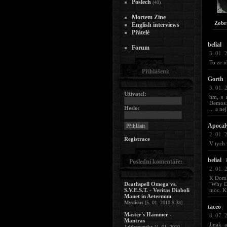
Poslech
(40)
Mortem Zine
Zobr
English interviews
Přátelé
belial
|
Forum
3. 01. 
To ze i
Přihlášení:
Gorth
|
3. 01. 
Uživatel:
hm, s 
Demos..
Heslo:
... a ne
Apocal
2. 01. 
Registrace
V tych 
belial
|
k
Poslední komentáře:
2. 01. 
K Domki
Deathspell Omega vs.
"Why Do
S.V.E.S.T. - Veritas Diaboli
moc. Kl
Manet in Aeternum
Mysticus
[5. 01. 2010 9:38]
taceo
|
Master's Hammer -
8. 07. 
Mantras
Jinak 
Jabberwocky
[4. 01. 2010