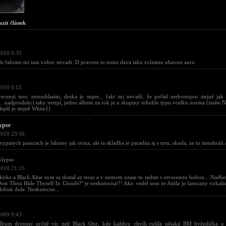
azit článek
2010 0:35
de falosne mi tam vobec nevadi :D praveze to tomu dava taku zvlastnu ohavnu auru
2010 0:15
recenzí moc nesouhlasím, deska je super... fakt mi nevadí, že pořád nedronujou stejně ja
. nadprodukci taky netrpí, jedno album za rok je u skupiny tohohle typu vcelku norma (znáte N
jlepší je stejně White1)
ypse
|
2010 23:56
vypatych pasazach je falosny jak svina, ale ta skladba je paradna aj s tym, skoda, ze to nenahrali 
lypso
2010 21:15
rke a Black Altar som sa dostal az teraz a v nemom uzase tu sedim s otvorenou hubou....Nadher
st Thou Hide Thyself In Clouds?" je neskutocna!!! Ako vedel som ze Attila je famozny vokalista
obuk dole. Neskutocne...
2009 9:43
album dronuje určitě víc než Black One, kde každou chvíli rušila nějaká BM hvězdička a 