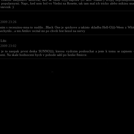
popularnymi. Napr., ked som bol vo Viedni na Rosette, tak tam mal ich tricko alebo mikinu sn
vstevnik :)
 2009 23:26
asim s recenziou-mna to nudilo...Black One je spickove a takisto skladba Hell-O)))-Ween z Whit
echytilo...a ten Attilov recital mi po chvili fest liezol na nervy
Libi
 2009 23:02
 je to naopak prvni deska SUNNO))), kterou vydrzim poslouchat a jeste k tomu se zajmem -
eni. Na skale hodnoceni bych v pohode sahl po hezke 8micce.