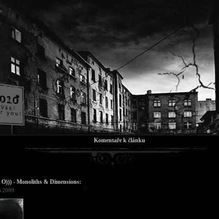
Komentaře k článku
O))) - Monoliths & Dimensions:
6.2009