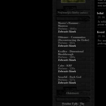
masovo 
treti na
Nejčtenější články
:
(měsíc)
belial
|
29. 06.
Ja suhl
Master's Hammer -
proste n
Mantras
Přečteno : 1641x
Zobrazit článek
Kverd
|
29. 06.
Oblomov - Communitas
(Deconstructing the Order)
Pro me
Přečteno : 602x
prekvap
Zobrazit článek
Krallice - Dimensional
Bleedthrough
Přečteno : 580x
Zobrazit článek
Cales - KRF
Přečteno : 530x
Zobrazit článek
Sezarbil - Dark God
Přečteno : 527x
Zobrazit článek
Ohlédnutí:
October Falls - The