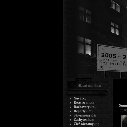
Hlavní nabídka:
Novinky
Recenze
(1126)
Sunn 
Rozhovory
(244)
30.0
Reporty
(102)
Slova scény
(24)
Zachycení
(22)
Živé záznamy
(26)