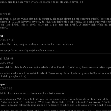
čnost. Sice to nejsou vždy kytary, co dronuje, to mi ale vůbec nevadí :-)
2009 9:40
l bych si, že ten výraz sám někdy použiju, ale tohle album na mě opravdu působí "pretentio
, chcete-li :-D Jako kdyby si mysleli, že když tam dají tohle a tohle taky, tak z toho bude velké u
 jen jako hřiště, kde si chvíli hraje ten a pak zase ten druhý. A hrátky některých mi 
zenost).
per
|
 2009 12:50
o dost libi... ale ja nejsem zadnej extra posluchac sunn ani drone.
sova popularita mne taky nejak nejde na rozum...
al
|
Líbí též
 2009 10:09
sem dal do přehrávače a nadšeně vyslechl celou. Ortodoxní záležitost, horrorová atmosféra - p
náhodou - sešly se mi domadvě Lords of Chaos knihy. Jednu bych rád prodal (420,- = cena n
Díky(
skogen@email.cz
)
ypse
|
 2009 0:08
tak to skus aj spolupracu s Boris, mal by si byt spokojny
e ocakavania M&D; nesplnil, ale stale ho povazujem za celkom dobre dielo. Tajne som dufal,
Atilla, tak Sunn O))) nahraju aj "Why Dost Thou Hide Thyself In Clouds?" zo zivaku "Domkirk
 svojej obcasnej falosnosti imho jednou z najlepsich skladieb ake kedy o'malleyovci zlozili :) sk
 celkom zaujimave sledovat, ako sa Sunn O))) napriek (ci skor vdaka?) svojej nepristupnosti 