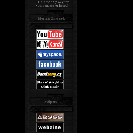
This is the only way for
your requests or issues!
Mortem Zine sítě:
Podpora: