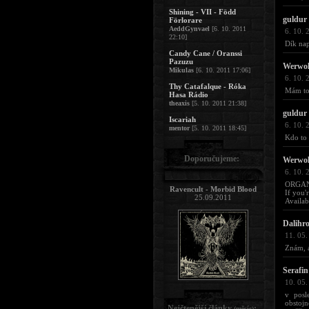
Shining - VII - Född
guldur
Förlorare
AeddGynvael
[6. 10. 2011
6. 10. 
22:10]
Dík nap
Candy Cane / Oranssi
Pazuzu
Werwol
Mikulas
[6. 10. 2011 17:06]
6. 10. 
Thy Catafalque - Róka
Mám to 
Hasa Rádio
theaxis
[5. 10. 2011 21:38]
guldur
Iscariah
6. 10. 
mentor
[5. 10. 2011 18:45]
Kdo to 
Doporučujeme:
Werwol
6. 10. 
ORGAN
Ravencult - Morbid Blood
If you
25.09.2011
Availab
Dalihr
11. 05.
Znám, a
Serafin
10. 05.
v posl
obstoj
Nejčtenější články
:
(měsíc)