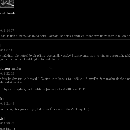
azit článek
2011 14:07
600E, je jich 9, nemaj aparat a nejsou ochotni se nejak domluvit, takze myslim ze tady je nikdo n
|
2011 0:11
 nažidilo, ale neřekl bych přímo dost..měli vysoký breakeventy, aby tu vůbec vystoupili, takž
pálka není, ale na Ondskapt se to bude hodit...
fthron
|
guldur
2011 22:39
 fajn kdyby jste je "pozvali". Naživo je ta kapela fakt zážitek. A myslím že v trochu dobře n
ylo vážně skvělé.
i byste to zaplatit, na Inquisition jste se jistě nažidili dost :D :D
ob
|
2011 21:44
poleví napětí v pravici Epi, Tak si pusť Graves of the Archangels :)
xis
|
2011 20:23
ajn fíra ;-)