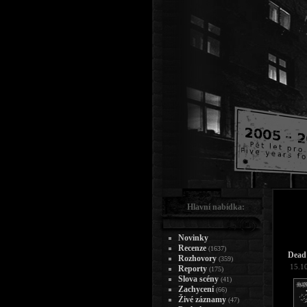
Hlavní nabídka:
Novinky
Recenze
(1637)
Dead 
Rozhovory
(359)
15.1
Reporty
(175)
Slova scény
(41)
Zachycení
(66)
Živé záznamy
(47)