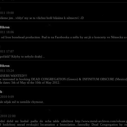
|
2011 19:00
íšeme jim...vždyť my se tu všichni hrdě hlásíme k němectví :-D
fthron
|
2011 18:06
od Iron bonehead production. Psal to na Facebooku a mělo by asi jít o koncerty ve Německu a 
|
2011 17:07
pořádá? Kdyby to nebylo drahý...
fthron
|
2011 13:24
ISERS WANTED!!!
're interested in booking DEAD CONGREGATION (Greece) & INFINITUM OBSCURE (Mexico) g
le dates: 5th of May til the 10th of May 2012.
ob
|
 2010 0:09
le nějak mě to nemůže chytnout.
|
 2010 22:00
ední době mi hodně padla do ucha tahle záležitost http://www.metal-archives.com/release
ně hnilobnej smrad evokující Incantation a Immolation...fanoušky Dead Congregation by 