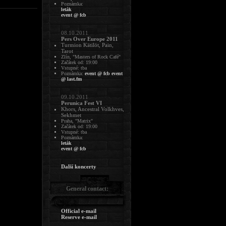
Poznámka:
leták
event @ fcb
08.10.2011
Pers Over Europe 2011
Turmion Kätilöt, Pain,
Tarot
Zlín, "Masters of Rock Café"
Začátek od: 19:00
Vstupné: tba
Poznámka:
event @ fcb
event
@ last.fm
09.10.2011
Perunica Fest VI
Khors, Ancestral Volkhves,
Sekhmet
Praha, "Matrix"
Začátek od: 19:00
Vstupné: tba
Poznámka:
leták
event @ fcb
Další koncerty
General contact:
Official e-mail
Reserve e-mail