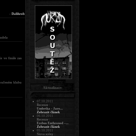
-
Dalihrob
eudela
e ve finále zas
azvučeném klubu
Aktualizace:
07.10.2011
Recenze :
Umbrtka - Jaro...
Zobrazit článek
06.10.2011
Recenze :
Erebus Enthroned –...
Zobrazit článek
05.10.2011
Slova scény :