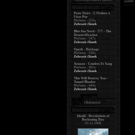
potěšit
Peste Noire - L'Ordure à
l'état Pur
Přečteno : 555x
Zobrazit článek
Blut Aus Nord - 777 - The
Desanctification
Přečteno : 547x
Zobrazit článek
Opeth - Heritage
Přečteno : 530x
Zobrazit článek
Aenaon - Cendres Et Sang
Přečteno : 491x
Zobrazit článek
This Will Destroy You –
Tunnel Blanket
Přečteno : 444x
Zobrazit článek
Ohlédnutí:
Iskald - Revelations of
Reckoning Day
03.12.2008