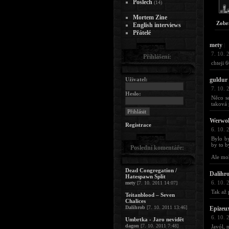
Poslech
(14)
Mortem Zine
Zobr
English interviews
Přátelé
mety
|
7. 10. 
Přihlášení:
chteji 
Uživatel:
guldur
7. 10. 
Heslo:
Něco se
taková 
Werwol
Registrace
6. 10. 
Bylo by
by to b
Poslední komentáře:
Ale mohl
Dead Congregation /
Dalihr
Hatespawn Split
6. 10. 
mety
[7. 10. 2011 14:07]
Tak až 
Teitanblood – Seven
Chalices
Dalihrob
[7. 10. 2011 13:46]
Epizeu
6. 10. 
Umbrtka - Jaro nevidět
dagon
[7. 10. 2011 7:48]
Javól, m