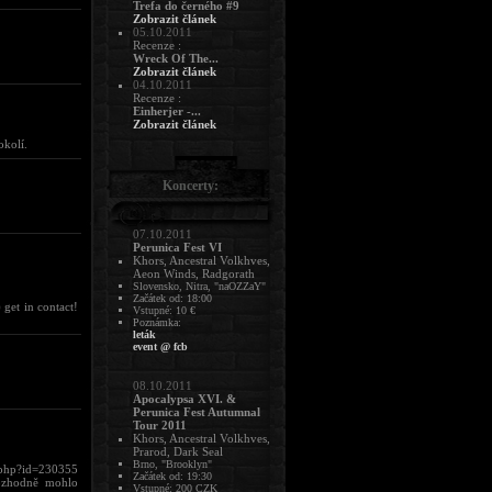
Trefa do černého #9
Zobrazit článek
05.10.2011
Recenze :
Wreck Of The...
Zobrazit článek
04.10.2011
Recenze :
Einherjer -...
Zobrazit článek
okolí.
Koncerty:
07.10.2011
Perunica Fest VI
Khors, Ancestral Volkhves,
Aeon Winds, Radgorath
Slovensko, Nitra, "naOZZaY"
Začátek od: 18:00
et in contact!
Vstupné: 10 €
Poznámka:
leták
event @ fcb
08.10.2011
Apocalypsa XVI. &
Perunica Fest Autumnal
Tour 2011
Khors, Ancestral Volkhves,
Prarod, Dark Seal
Brno, "Brooklyn"
.php?id=230355
Začátek od: 19:30
rozhodně mohlo
Vstupné: 200 CZK