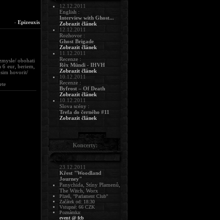
12.12.2011
English :
Interview with Ghost...
-
Epizeuxis
Zobrazit článek
12.12.2011
Rozhovor :
Ghost Brigade
Zobrazit článek
11.12.2011
Recenze :
 zmysle/ obohati
Rêx Mündi - IHVH
 6 eur, beriem,
Zobrazit článek
sim hovorit/
10.12.2011
Recenze :
ete
Byfrost – Of Death
Zobrazit článek
10.12.2011
Slova scény :
Trefa do černého #11
Zobrazit článek
Koncerty:
23.12.2011
Křest "Woodland
Journey"
Panychida, Stíny Plamenů,
The Witch, Worx
Plzeň, "Parlament Club"
Začátek od: 18:30
Vstupné: 66 CZK
Poznámka:
event @ fcb