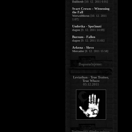
Dalihrob
[10. 12. 2011 6:01]
Svart Crown – Witnessing
the Fall
Werwolfthron
[10. 12. 2011
1:07]
Umbrtka - Spočinutí
dagon
[9. 12. 2011 14:09]
Burzum - Fallen
dagon
[9. 12. 2011 11:01]
Arkona - Slovo
Mercader
[8. 12. 2011 15:58]
Doporučujeme:
Leviathan - True Traitor,
True Whore
03.12.2011
Nejčtenější články
:
(měsíc)