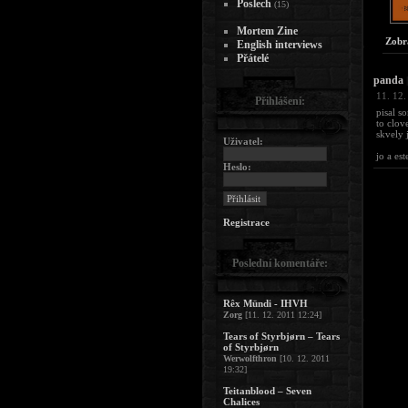
Poslech
(15)
Mortem Zine
Zobr
English interviews
Přátelé
panda
|
11. 12.
Přihlášení:
pisal s
to clov
skvely 
Uživatel:
jo a es
Heslo:
Registrace
Poslední komentáře:
Rêx Mündi - IHVH
Zorg
[11. 12. 2011 12:24]
Tears of Styrbjørn – Tears
of Styrbjørn
Werwolfthron
[10. 12. 2011
19:32]
Teitanblood – Seven
Chalices