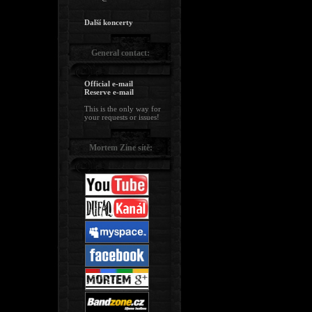
Další koncerty
General contact:
Official e-mail
Reserve e-mail
This is the only way for
your requests or issues!
Mortem Zine sítě: