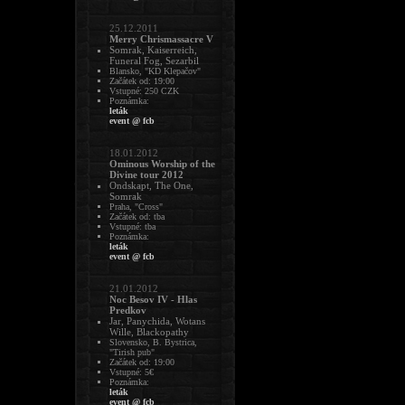
25.12.2011
Merry Chrismassacre V
Somrak, Kaiserreich,
Funeral Fog, Sezarbil
Blansko, "KD Klepačov"
Začátek od: 19:00
Vstupné: 250 CZK
Poznámka:
leták
event @ fcb
18.01.2012
Ominous Worship of the
Divine tour 2012
Ondskapt, The One,
Somrak
Praha, "Cross"
Začátek od: tba
Vstupné: tba
Poznámka:
leták
event @ fcb
21.01.2012
Noc Besov IV - Hlas
Predkov
Jar, Panychida, Wotans
Wille, Blackopathy
Slovensko, B. Bystrica,
"Tirish pub"
Začátek od: 19:00
Vstupné: 5€
Poznámka:
leták
event @ fcb