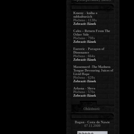
Kmeny - kniha o
subkulturách
Přečteno : 1138x
Zobrazit článek
Cales – Return From The
Other Side
Přečteno : 798x
Zobrazit článek
Esoteric - Paragon of
Dissonance
Přečteno : 664x
Zobrazit článek
Massemord -The Madness
Tongue Devouring Juices of
Livid Hope
Přečteno : 628x
Zobrazit článek
Arkona - Slovo
Přečteno : 570x
Zobrazit článek
Ohlédnutí:
Dagon - Cesta do Nawie
07.11.2009