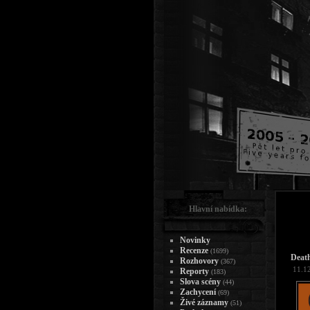
Hlavní nabídka:
Novinky
Recenze
(1699)
Death
Rozhovory
(367)
11.1
Reporty
(183)
Slova scény
(44)
Zachycení
(69)
Živé záznamy
(51)