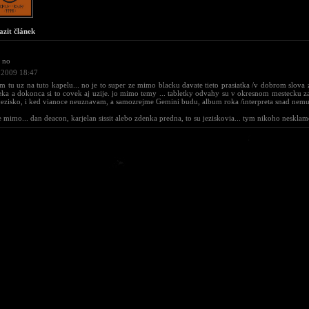
azit článek
no
 2009 18:47
om tu uz na tuto kapelu... no je to super ze mimo blacku davate tieto prasiatka /v dobrom slova
eka a dokonca si to covek aj uzije. jo mimo temy ... tabletky odvahy su v okresnom mestecku za
jezisko, i ked vianoce neuznavam, a samozrejme Gemini budu, album roka /interpreta snad nemu
te mimo... dan deacon, karjelan sissit alebo zdenka predna, to su jeziskovia... tym nikoho nesklam