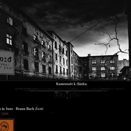
Komentaře k článku
 in June - Braun Buch Zwei:
2.2009