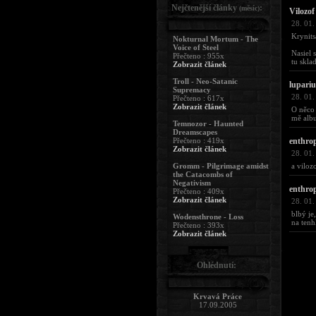
Nejčtenější články
:
(měsíc)
Vilozof
28. 01.
Krynits
Nokturnal Mortum - The
Voice of Steel
Nasiel 
Přečteno : 955x
tu sklad
Zobrazit článek
Troll - Neo-Satanic
lupariu
Supremacy
28. 01.
Přečteno : 617x
Zobrazit článek
O něco 
mě alb
Temnozor - Haunted
Dreamscapes
Přečteno : 419x
enthro
Zobrazit článek
28. 01.
Gromm - Pilgrimage amidst
a viloz
the Catacombs of
Negativism
enthro
Přečteno : 409x
Zobrazit článek
28. 01.
blbý je
Wodensthrone - Loss
na tenh
Přečteno : 393x
Zobrazit článek
Ohlédnutí:
Krvavá Práce
17.09.2005