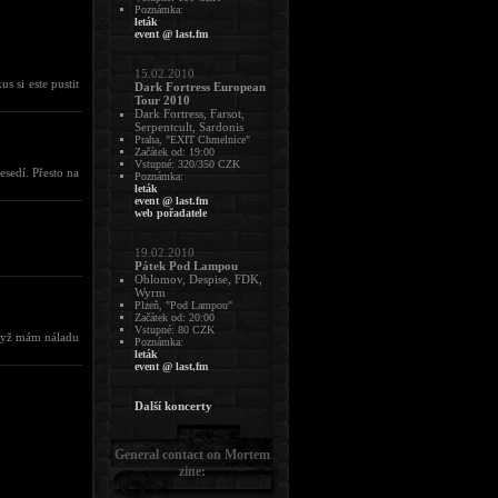
Poznámka:
leták
event @ last.fm
15.02.2010
s si este pustit
Dark Fortress European
Tour 2010
Dark Fortress, Farsot,
Serpentcult, Sardonis
Praha, "EXIT Chmelnice"
Začátek od: 19:00
Vstupné: 320/350 CZK
sedí. Přesto na
Poznámka:
leták
event @ last.fm
web pořadatele
19.02.2010
Pátek Pod Lampou
Oblomov, Despise, FDK,
Wyrm
Plzeň, "Pod Lampou"
Začátek od: 20:00
Vstupné: 80 CZK
 když mám náladu
Poznámka:
leták
event @ last.fm
Další koncerty
General contact on Mortem
zine: