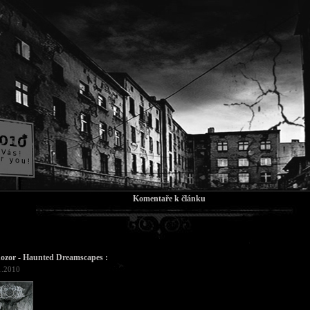
Komentaře k článku
ozor - Haunted Dreamscapes :
1.2010