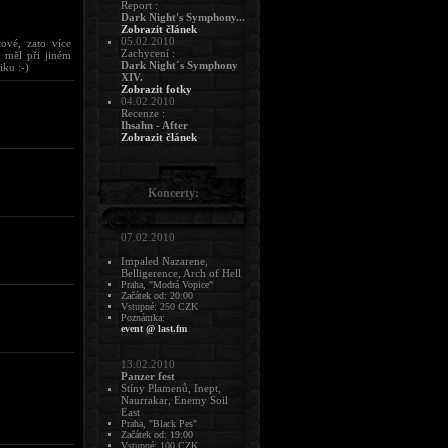
Report :
Dark Night's Symphony...
Zobrazit článek
05.02.2010
ové, zato více
Zachycení :
o měl při jiném
Dark Night´s Symphony
iku :-)
XIV.
Zobrazit fotky
04.02.2010
Recenze :
Ihsahn - After
Zobrazit článek
Koncerty:
07.02.2010
Impaled Nazarene,
Belligerence, Arch of Hell
Praha, "Modrá Vopice"
Začátek od: 20:00
Vstupné: 250 CZK
Poznámka:
event @ last.fm
13.02.2010
Panzer fest
Stíny Plamenů, Inept,
Naurrakar, Enemy Soil
East
Praha, "Black Pes"
Začátek od: 19:00
Vstupné: 100 CZK