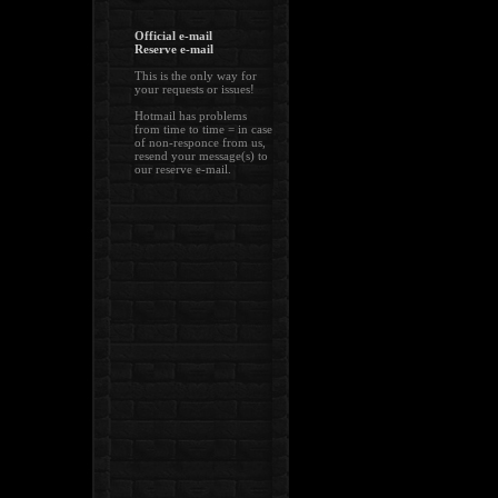
Official e-mail
Reserve e-mail
This is the only way for
your requests or issues!
Hotmail has problems
from time to time = in case
of non-responce from us,
resend your message(s) to
our reserve e-mail.