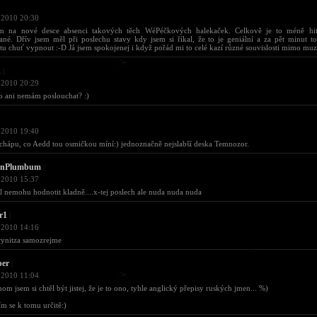
 2010 20:30
ám na nové desce absenci takových těch WéPéčkových halekaček. Celkově je to méně hit
né. Dřív jsem měl při poslechu stavy kdy jsem si říkal, že to je geniální a za pět minut t
 chuť vypnout :-D Já jsem spokojenej i když pořád mi to celé kazí různé souvislosti mimo muz
d
|
 2010 20:29
o ani nemám poslouchat? :)
 2010 19:40
chápu, co Aedd tou osmičkou míní:) jednoznačně nejslabší deska Temnozor.
onPlumbum
|
 2010 15:37
 nemohu hodnotit kladně....x-tej poslech ale nuda nuda nuda
r1
|
 2010 14:16
rynitza samozrejme
per
|
 2010 11:04
enom jsem si chtěl být jistej, že je to ono, tyhle anglický přepisy ruských jmen... %)
tím se k tomu určitě:)