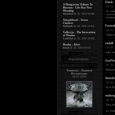
Einsk
|
A Hungarian Tribute To
28. 01.
Burzum - Life Has New
Meaning
Já vít
thunder1
[6. 02. 2010 16:56]
vyrovna
momentu
Teitanblood – Seven
Chalices
Fastre
Dalihrob
[6. 02. 2010 13:42]
28. 01.
Valkyrja - The Invocation
Takže t
of Demise
LordOwl
[5. 02. 2010 10:02]
radalf
|
Ihsahn - After
28. 01.
hoyas
[4. 02. 2010 19:15]
taky ne
Doporučujeme:
GrofV
28. 01.
Bohužel
Temnozor - Haunted
Dreamscapes
28.01.2010
thunde
28. 01.
Je to K
enthro
28. 01.
fajn, j
jo, vrá