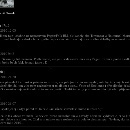
azit článek
a
|
7/10
 2010 12:05
celkom fajn! osobne uz nepocuvam Pagan/Folk BM, ale kapely ako Temnozor a Nokturnal Mort
.. predchadzajuca doska bola myslim lepsia ako tato... ale najdu sa tu silne skladby to sa musi uzn
 2010 9:42
: Nevím, ty lidi neznám. Podle všeho, ale jsou stále aktivními členy Pagan frontu a podle osádk
ch boku bych řekl, že mají jasno :-D
xis
|
 2010 21:20
sem původně říci cosi o patentu na rozum, ale pak jsem si to rozmyslel, neb by to z mých úst 
dně čím dál tím více jsem rozhodnut si to album pustit... Voice of Steel mne i přes dlouhé čeká
ači a nemám nejmenší touhu si to znova pustit... Tudíž tohle by pro mne mohlo být něco příjemn
|
 2010 21:07
m spokojenej i když pořád mi to celé kazí různé souvislosti mimo muziku :-)"
ez to tak obcas vnimam. Ja neviem preco neurobia raz a navzdy oficialne vyhlasenie, ci sa k 
iazu, alebo nie a hotovo. Cital som nejake stare rozhovory a bola to cista zumpa. Neviem, ako sa
or v roku 2010...