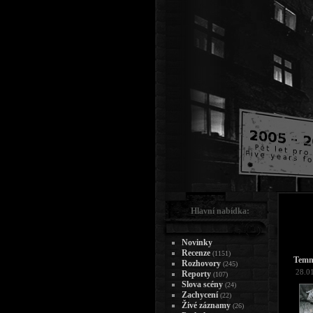
Hlavní nabídka:
Novinky
Recenze
(1151)
Temn
Rozhovory
(245)
28.0
Reporty
(107)
Slova scény
(24)
Zachycení
(22)
Živé záznamy
(26)