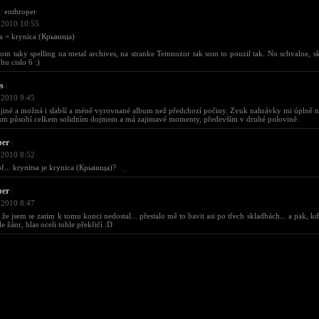
|
enthroper
 2010 10:55
a = krynica (Крыница)
som taky spelling na metal archives, na stranke Temnozor tak som to pouzil tak. No schvalne, sku
bu cislo 6 :)
s
|
 2010 9:45
jiné a možná i slabší a méně vyrovnané album než předchozí počiny. Zvuk nahrávky mi úplně ne
um působí celkem solidním dojmem a má zajimavé momenty, především v druhé polovině.
per
|
 2010 8:52
of... krynitsa je krynica (Крыница)?
per
|
 2010 8:47
, že jsem se zatím k tomu konci nedostal... přestalo mě to bavit asi po třech skladbách... a pak,
le žánr, hlas oceli tohle překřičí :D