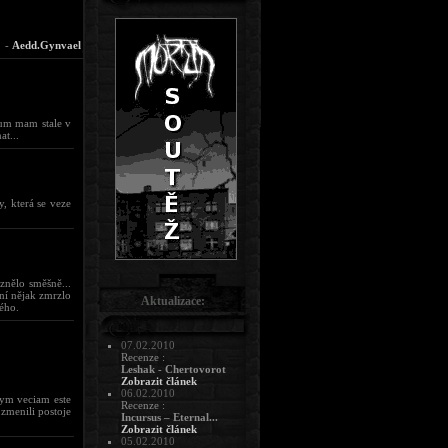
-
Aedd.Gynvael
um mam stale v
at...
y, která se veze
znělo směšně...
ní nějak zmrzlo
Aktualizace:
ého.
07.02.2010
Recenze :
Leshak - Chertovorot
Zobrazit článek
06.02.2010
tym veciam este
Recenze :
 zmenili postoje
Incursus – Eternal...
Zobrazit článek
05.02.2010