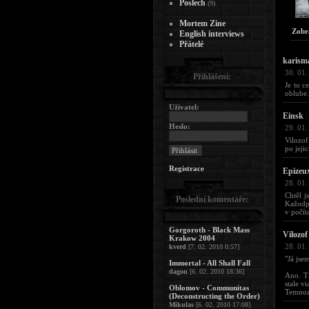
Poslech
(9)
Mortem Zine
Zobr
English interviews
Přátelé
karism
30. 01.
Přihlášení:
Je to 
oblube.
Uživatel:
Einsk
|
Heslo:
29. 01.
Vilozof
po jeji
Registrace
Epizeu
28. 01.
Chtěl j
Poslední komentáře:
Kažodpá
v počít
Gorgoroth - Black Mass
Vilozof
Krakow 2004
28. 01.
kverd
[7. 02. 2010 0:57]
"Já jse
Immortal - All Shall Fall
dagon
[6. 02. 2010 18:36]
Ano. Ti
stale v
Oblomov - Communitas
Temnoz
(Deconstructing the Order)
Mikulas
[6. 02. 2010 17:08]