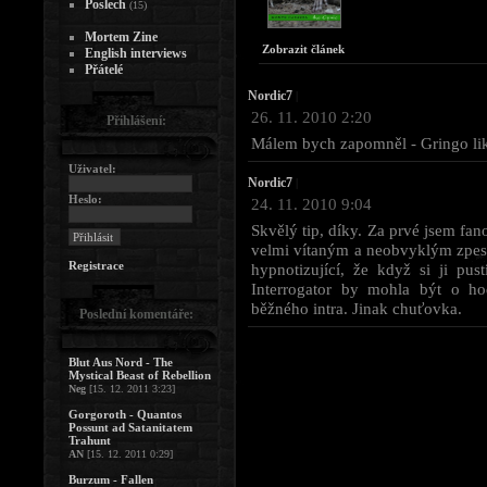
Poslech
(15)
Mortem Zine
Zobrazit článek
English interviews
Přátelé
Nordic7
|
26. 11. 2010 2:20
Přihlášení:
Málem bych zapomněl - Gringo lik
Uživatel:
Nordic7
|
Heslo:
24. 11. 2010 9:04
Skvělý tip, díky. Za prvé jsem fa
velmi vítaným a neobvyklým zpestř
Registrace
hypnotizující, že když si ji pu
Interrogator by mohla být o ho
běžného intra. Jinak chuťovka.
Poslední komentáře:
Blut Aus Nord - The
Mystical Beast of Rebellion
Neg
[15. 12. 2011 3:23]
Gorgoroth - Quantos
Possunt ad Satanitatem
Trahunt
AN
[15. 12. 2011 0:29]
Burzum - Fallen