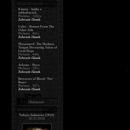
Kmeny - kniha o
subkulturách
Přečteno : 1232x
Zobrazit článek
Cales – Return From The
Other Side
Přečteno : 841x
Zobrazit článek
Massemord -The Madness
Tongue Devouring Juices of
Livid Hope
Přečteno : 649x
Zobrazit článek
Arkona - Slovo
Přečteno : 597x
Zobrazit článek
Betrayers of Blood / Noc
Besov
Přečteno : 507x
Zobrazit článek
Ohlédnutí:
Vulture Industries (2010)
05.11.2010