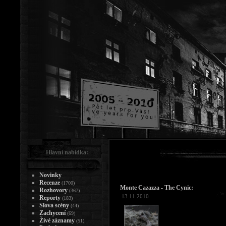
Hlavní nabídka:
Novinky
Recenze
(1700)
Monte Cazazza - The Cynic:
Rozhovory
(367)
13.11.2010
Reporty
(183)
Slova scény
(44)
Zachycení
(69)
Živé záznamy
(51)