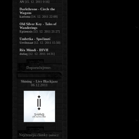
AN
[15. 12. 2011 0:16]
Darkthrone - Circle the
Wagons
karisma
[14. 12. 2011 22:09]
Old Silver Key - Tales of
Wanderings
Epizeuxis
[13. 12. 2011 21:27]
Umbrtka - Spočinutí
Urvihnaat
[12. 12. 2011 15:50]
Rêx Mündi - IHVH
dufaq
[12. 12. 2011 14:31]
Doporučujeme:
Shining – Live Blackjazz
06.12.2011
Nejčtenější články
:
(měsíc)