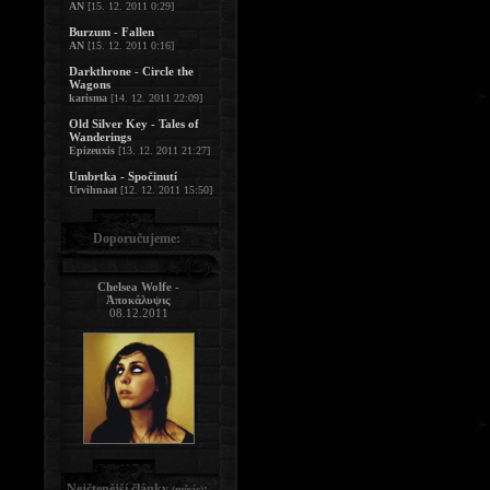
AN
[15. 12. 2011 0:29]
Burzum - Fallen
AN
[15. 12. 2011 0:16]
Darkthrone - Circle the
Wagons
karisma
[14. 12. 2011 22:09]
Old Silver Key - Tales of
Wanderings
Epizeuxis
[13. 12. 2011 21:27]
Umbrtka - Spočinutí
Urvihnaat
[12. 12. 2011 15:50]
Doporučujeme:
Chelsea Wolfe -
Ἀποκάλυψις
08.12.2011
Nejčtenější články
:
(měsíc)