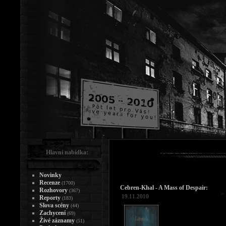
Hlavní nabídka:
Novinky
Recenze
(1700)
Cebren-Khal - A Mass of Despair:
Rozhovory
(367)
19.11.2010
Reporty
(183)
Slova scény
(44)
Zachycení
(69)
Živé záznamy
(51)