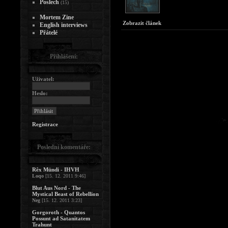
Poslech
(15)
Mortem Zine
Zobrazit článek
English interviews
Přátelé
Přihlášení:
Uživatel:
Heslo:
Registrace
Poslední komentáře:
Rêx Mündi - IHVH
Loqo
[15. 12. 2011 9:46]
Blut Aus Nord - The
Mystical Beast of Rebellion
Neg
[15. 12. 2011 3:23]
Gorgoroth - Quantos
Possunt ad Satanitatem
Trahunt