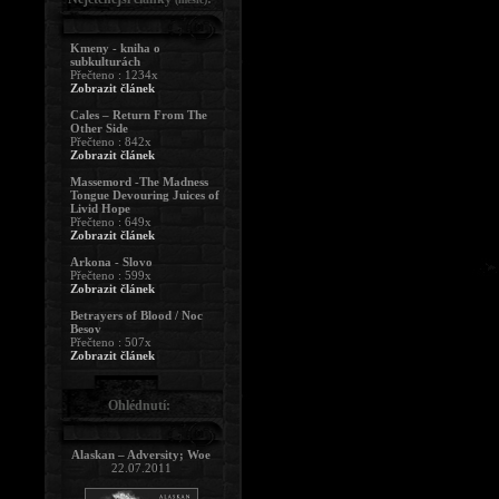
Kmeny - kniha o
subkulturách
Přečteno : 1234x
Zobrazit článek
Cales – Return From The
Other Side
Přečteno : 842x
Zobrazit článek
Massemord -The Madness
Tongue Devouring Juices of
Livid Hope
Přečteno : 649x
Zobrazit článek
Arkona - Slovo
Přečteno : 599x
Zobrazit článek
Betrayers of Blood / Noc
Besov
Přečteno : 507x
Zobrazit článek
Ohlédnutí:
Alaskan – Adversity; Woe
22.07.2011