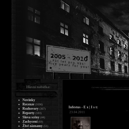
Hlavní nabídka:
Novinky
Recenze
(1696)
Infestus - E x | I s t:
Rozhovory
(367)
23.04.2011
Reporty
(183)
Slova scény
(44)
Zachycení
(69)
Živé záznamy
(51)