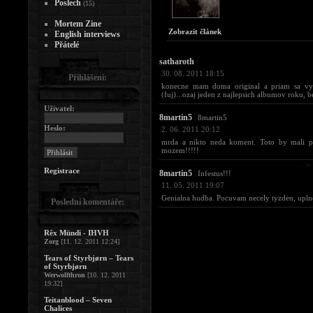
Poslech
(15)
Mortem Zine
Zobrazit článek
English interviews
Přátelé
satharoth
|
30. 08. 2011 18:15
Přihlášení:
konecne mam doma original a priam sa v
(fuj)...ozaj jeden z najlepsich albumov roku, b
Uživatel:
8martin5
|
8martin5
Heslo:
2. 06. 2011 20:12
mrda a nikto neda koment. Toto by mali pu
mozem!!!!!
Registrace
8martin5
|
Infestus!!!
11. 05. 2011 19:07
Genialna hudba. Pocuvam necely tyzden, uplne 
Poslední komentáře:
Rêx Mündi - IHVH
Zorg
[11. 12. 2011 12:24]
Tears of Styrbjørn – Tears
of Styrbjørn
Werwolfthron
[10. 12. 2011
19:32]
Teitanblood – Seven
Chalices