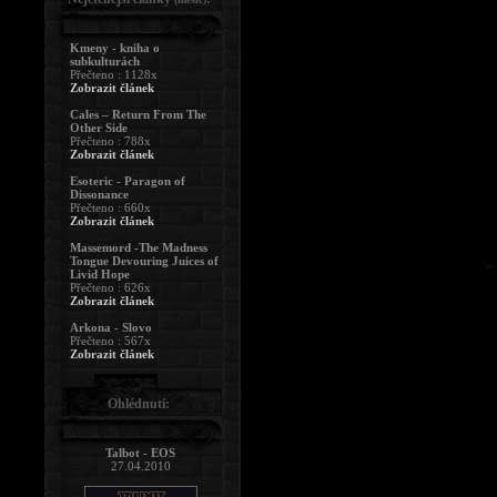
Kmeny - kniha o
subkulturách
Přečteno : 1128x
Zobrazit článek
Cales – Return From The
Other Side
Přečteno : 788x
Zobrazit článek
Esoteric - Paragon of
Dissonance
Přečteno : 660x
Zobrazit článek
Massemord -The Madness
Tongue Devouring Juices of
Livid Hope
Přečteno : 626x
Zobrazit článek
Arkona - Slovo
Přečteno : 567x
Zobrazit článek
Ohlédnutí:
Talbot - EOS
27.04.2010