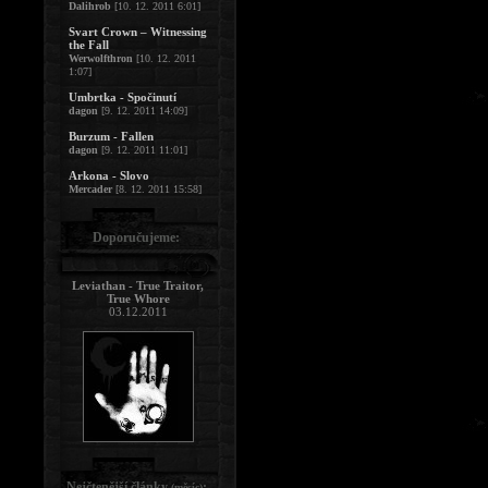
Dalihrob
[10. 12. 2011 6:01]
Svart Crown – Witnessing
the Fall
Werwolfthron
[10. 12. 2011
1:07]
Umbrtka - Spočinutí
dagon
[9. 12. 2011 14:09]
Burzum - Fallen
dagon
[9. 12. 2011 11:01]
Arkona - Slovo
Mercader
[8. 12. 2011 15:58]
Doporučujeme:
Leviathan - True Traitor,
True Whore
03.12.2011
Nejčtenější články
:
(měsíc)