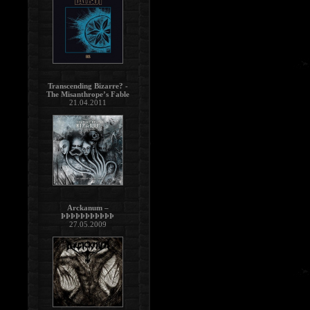
Transcending Bizarre? -
The Misanthrope’s Fable
21.04.2011
Arckanum –
ÞÞÞÞÞÞÞÞÞÞÞ
27.05.2009