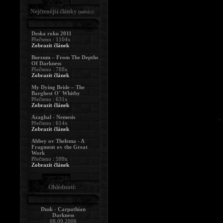
Nejčtenější články
:
(měsíc)
Deska roku 2011
Přečteno : 1104x
Zobrazit článek
Burzum – From The Depths
Of Darkness
Přečteno : 788x
Zobrazit článek
My Dying Bride – The
Barghest O´ Whitby
Přečteno : 631x
Zobrazit článek
Azaghal - Nemesis
Přečteno : 614x
Zobrazit článek
Abbey ov Thelema - A
Fragment ov the Great
Work
Přečteno : 599x
Zobrazit článek
Ohlédnutí:
Dusk - Carpathian
Darkness
08.09.2006