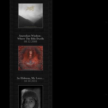
Anatolian Wisdom -
Where The Iblis Dwells
08.12.2008
So Hideous, My Love…
10.10.2011