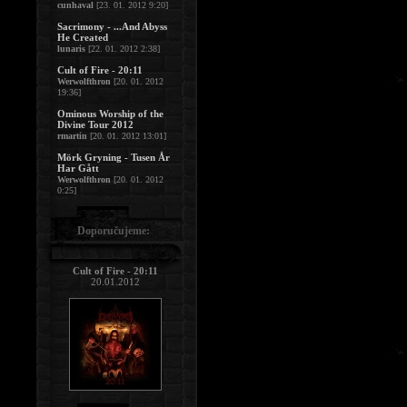
cunhaval
[23. 01. 2012 9:20]
Sacrimony - ...And Abyss
He Created
lunaris
[22. 01. 2012 2:38]
Cult of Fire - 20:11
Werwolfthron
[20. 01. 2012
19:36]
Ominous Worship of the
Divine Tour 2012
rmartin
[20. 01. 2012 13:01]
Mörk Gryning - Tusen År
Har Gått
Werwolfthron
[20. 01. 2012
0:25]
Doporučujeme:
Cult of Fire - 20:11
20.01.2012