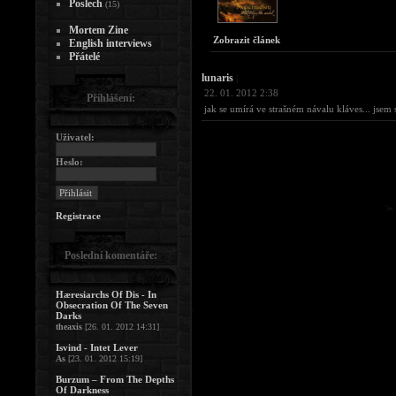
Poslech
(15)
Mortem Zine
Zobrazit článek
English interviews
Přátelé
lunaris
|
22. 01. 2012 2:38
Přihlášení:
jak se umírá ve strašném návalu kláves... jsem 
Uživatel:
Heslo:
Registrace
Poslední komentáře:
Hæresiarchs Of Dis - In
Obsecration Of The Seven
Darks
theaxis
[26. 01. 2012 14:31]
Isvind - Intet Lever
As
[23. 01. 2012 15:19]
Burzum – From The Depths
Of Darkness