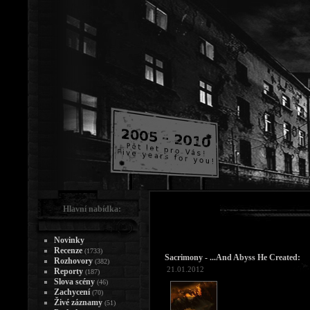
Hlavní nabídka:
Novinky
Recenze
(1733)
Sacrimony - ...And Abyss He Created:
Rozhovory
(382)
21.01.2012
Reporty
(187)
Slova scény
(46)
Zachycení
(70)
Živé záznamy
(51)