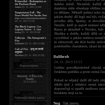
Primordial - Redemption at
daleko méně. Nicméně, každý de
the Puritans Hand
James
[25. 11. 2013 15:18]
databáze stále obsahuje většinu ko
co děláme. Někteří jedinci toho m
Tempestuous Fall - The
Stars Would Not Awake You
jakým druhý díl legií má být, vyž
http://www.fountaineinnatlinto
prvního dílu. Spamy, si dovolím
[25. 11. 2013 15:13]
čtenáře, kteří je aspoň nemusí n
The Black Legions / Les
Rassa je aktuálně v Norsku, kde
Légions Noires - 1. část
dufaq
[25. 11. 2013 8:24]
Zkrátka a dobře, každý dělá co m
vysvětlení a jakási omluva nestač
Valkyrja - The Antagonist's
Fire
to ofenzivně, ale těch hodin strá
Dalihrob
[24. 11. 2013 15:08]
podobného charakteru, zkazí mi to 
Cult of Fire - मृत्यु का तापसी
अनुध्यान
Mysticus
[23. 11. 2013 15:33]
Dalihrob
|
24. 11. 2013 15:13
Doporučujeme:
Guldur pravděpodobně chystá ně
českému publiku a proto nemá čas
Ataraxie - L'Être et la
Nausée
Pokud se nějaký další díl tady obj
15.11.2013
nikdo jiný z redakce nemá takov
doporučuji si opatřit nedávno zn
bookletu stojí za to.
Nejčtenější články
:
(měsíc)
Neg
|
Tak znovu.