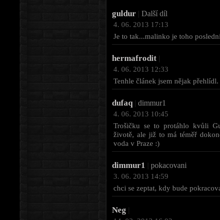
guldur
|
Další díl
4. 06. 2013 17:13
Je to tak...malinko je toho posledn
hermafrodit
|
4. 06. 2013 12:33
Tenhle článek jsem nějak přehlídl.
dufaq
|
dimmur1
4. 06. 2013 10:45
Trošičku se to protáhlo kvůli G
životě, ale již to má téměř doko
voda v Praze :)
dimmur1
|
pokacovani
3. 06. 2013 14:59
chci se zeptat, kdy bude pokracov
Neg
|