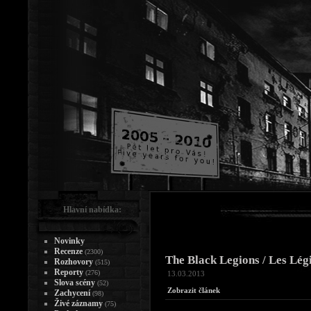
Hlavní nabídka:
Novinky
Recenze
(2300)
The Black Legions / Les Légio
Rozhovory
(515)
Reporty
(276)
13.03.2013
Slova scény
(52)
Zobrazit článek
Zachycení
(98)
Živé záznamy
(75)