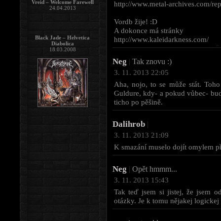
Vreid – Welcome Farewell
http://www.metal-archives.com/re
24.04.2013
Vordb žije! :D
A dokonce má stránky
Black Jade – Helvetica
http://www.kaleidarkness.com/
Diabolica
18.03.2008
Neg
|
Tak znovu :)
3. 11. 2013 22:05
Aha, nojo, to se může stát. Toho
Guldure, kdy- a pokud vůbec- bud
ticho po pěšině.
Dalihrob
|
3. 11. 2013 21:09
K smazání muselo dojít omylem př
Neg
|
Opět hmmm...
3. 11. 2013 15:43
Tak teď jsem si jistej, že jsem 
otázky. Je k tomu nějakej logicke