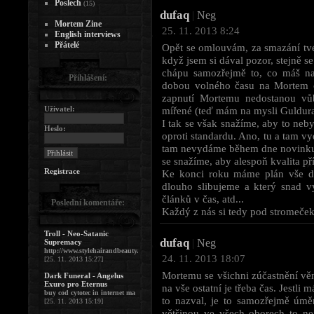
Poslech
(15)
dufaq
|
Neg
Mortem Zine
25. 11. 2013 8:24
English interviews
Přátelé
Opět se omlouvám, za smazání tvéh
když jsem si dával pozor, stejně s
chápu samozřejmě to, co máš na
Přihlášení:
dobou volného času na Mortem č
zapnutí Mortemu nedostanou vůb
Uživatel:
mířené (teď mám na mysli Guldura
I tak se však snažíme, aby to neby
Heslo:
oproti standardu. Ano, tu a tam v
tam nevydáme během dne novinku, p
se snažíme, aby alespoň kvalita př
Registrace
Ke konci roku máme plán vše do
dlouho slibujeme a který snad 
článků v čas, atd...
Poslední komentáře:
Každý z nás si tedy pod stromeček 
Troll - Neo-Satanic
dufaq
|
Neg
Supremacy
http://www.stylehairandbeauty.
24. 11. 2013 18:07
[25. 11. 2013 15:27]
Mortemu se všichni zúčastnění věn
Dark Funeral - Angelus
Exuro pro Eternus
na vše ostatní je třeba čas. Jestli 
buy cod cytotec in internet ma
to nazval, je to samozřejmě úměr
[25. 11. 2013 15:19]
většinou ve všech oborech to nej