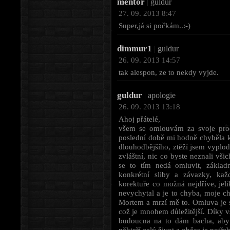
mentor
|
guldur
27. 09. 2013 8:47
Super,já si počkám..:-)
dimmur1
|
guldur
26. 09. 2013 14:57
tak alespon, ze to nekdy vyjde.
guldur
|
apologie
26. 09. 2013 13:18
Ahoj přátelé,
všem se omlouvám za svoje pro
poslední době mi hodně chyběla k
dlouhodbějšího, ztěží jsem vyplod
zvláštní, nic co byste neznali vši
se to tím nedá omluvit, základ
konkrétní sliby a závazky, ka
korektuře co možná nejdříve, jeli
nevychytal a je to chyba, moje c
Mortem a mrzí mě to. Omluva je s
což je mnohem důležitější. Díky 
budoucna na to dám bacha, aby 
někteří celý život a občas je potře