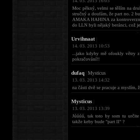
14. 03. 2013 16:03
Moc pěkný, velmi se těším na druh
stručný a doufám, že part no. 2 bu
AMAKA HAHINA za kontroverzní k
do LLN byli nějaký beránci, což 
Urvihnaat
|
14. 03. 2013 10:53
...jako kdyby mě ofoukly větry 
pokračování!!
dufaq
|
Mysticus
13. 03. 2013 14:32
na části dvě se pracuje a myslím, ž
Mysticus
|
13. 03. 2013 13:39
Júúúú, tak toto by som tu určite
takže keby bude "part II" ?