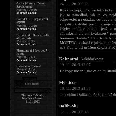
24. 11. 2013 0:26
Grave Miasma - Odori
Sepulcrorum
Když už reju, proč ne taky tady . 
Přečteno : 1664x
Zobrazit článek
jak to zanedbal, jak to co nej
odpovědět na otázku, co bude s té
Cult of Fire - मृत्यु का तापसी
अनुध्यान
smyslu nějakého profitu z něj- z
Přečteno : 1002x
kdyby redakce autora, jenž z 
Zobrazit článek
závazkům, ale ani kváknout " pardo
Graveland - Thunderbolts
břemene zbavila? Mám to tady rá
of the Gods
Přečteno : 738x
MORTEM nachází v jakési amnézii
Zobrazit článek
ne? Kdy to asi můžem čekat? Proč 
Phantoms of Pilsen no. 7 -
Pátek
Přečteno : 711x
Kaltemtal
|
kaleidarkness
Zobrazit článek
19. 11. 2013 12:07
Gehenna – Unravel
Přečteno : 683x
Dokopy nic zaujimave na tej stranke
Zobrazit článek
Mysticus
|
Ohlédnutí:
18. 11. 2013 21:36
Tak vidím Dalihrob, že špehuješ d
Throne of Molok -
Impulsive Assault
11.01.2012
Dalihrob
|
17. 11. 2013 8:18