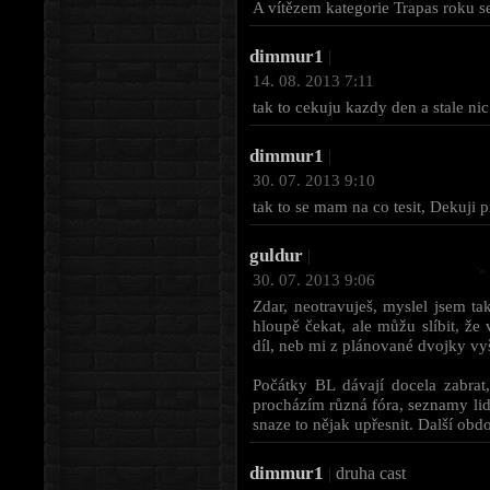
A vítězem kategorie Trapas roku se
dimmur1
|
14. 08. 2013 7:11
tak to cekuju kazdy den a stale nic 
dimmur1
|
30. 07. 2013 9:10
tak to se mam na co tesit, Dekuji 
guldur
|
30. 07. 2013 9:06
Zdar, neotravuješ, myslel jsem ta
hloupě čekat, ale můžu slíbit, že
díl, neb mi z plánované dvojky vyš
Počátky BL dávají docela zabrat,
procházím různá fóra, seznamy lid
snaze to nějak upřesnit. Další ob
dimmur1
|
druha cast