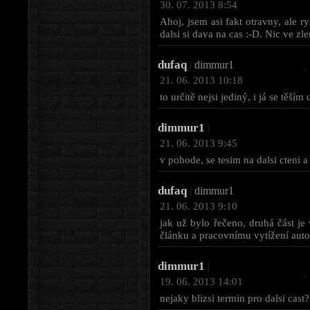
30. 07. 2013 8:54
Ahoj, jsem asi fakt otravny, ale r
dalsi si dava na cas :-D. Nic ve 
dufaq
|
dimmur1
21. 06. 2013 10:18
to určitě nejsi jediný, i já se těším
dimmur1
|
21. 06. 2013 9:45
v pohode, se tesim na dalsi cteni a
dufaq
|
dimmur1
21. 06. 2013 9:10
jak už bylo řečeno, druhá část je
článku a pracovnímu vytížení autor
dimmur1
|
19. 06. 2013 14:01
nejaky blizsi termin pro dalsi cast?