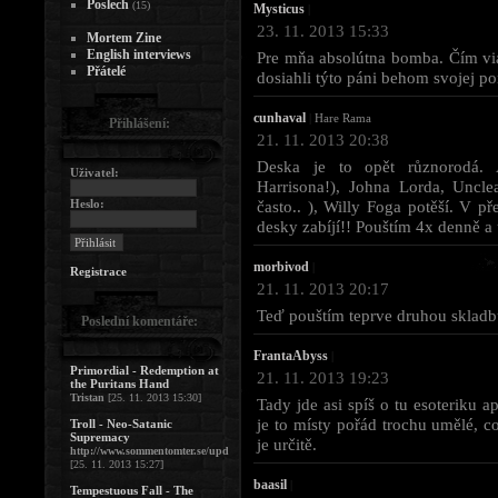
Poslech
(15)
Mysticus
|
23. 11. 2013 15:33
Mortem Zine
English interviews
Pre mňa absolútna bomba. Čím via
Přátelé
dosiahli týto páni behom svojej po
cunhaval
|
Hare Rama
Přihlášení:
21. 11. 2013 20:38
Deska je to opět různorodá.
Uživatel:
Harrisona!), Johna Lorda, Uncle
Heslo:
často.. ), Willy Foga potěší. V p
desky zabíjí!! Pouštím 4x denně a 
morbivod
|
Registrace
21. 11. 2013 20:17
Teď pouštím teprve druhou skladb
Poslední komentáře:
FrantaAbyss
|
Primordial - Redemption at
21. 11. 2013 19:23
the Puritans Hand
Tristan
[25. 11. 2013 15:30]
Tady jde asi spíš o tu esoteriku 
je to místy pořád trochu umělé, co
Troll - Neo-Satanic
Supremacy
je určitě.
http://www.sommentomter.se/upd
[25. 11. 2013 15:27]
baasil
|
Tempestuous Fall - The