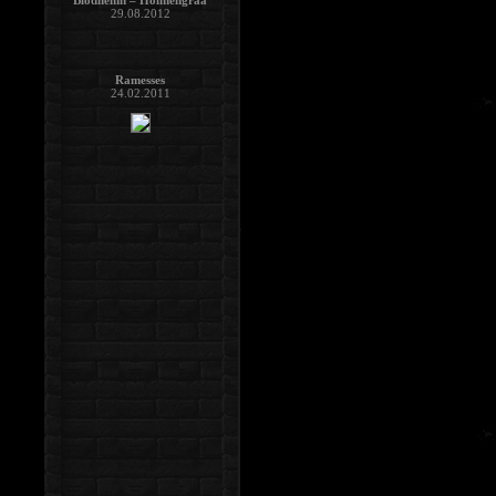
Blodhemn – Holmengraa
29.08.2012
Ramesses
24.02.2011