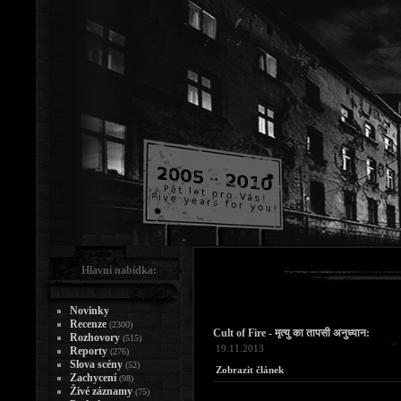
Hlavní nabídka:
Novinky
Recenze
(2300)
Cult of Fire - मृत्यु का तापसी अनुध्यान:
Rozhovory
(515)
19.11.2013
Reporty
(276)
Slova scény
(52)
Zobrazit článek
Zachycení
(98)
Živé záznamy
(75)