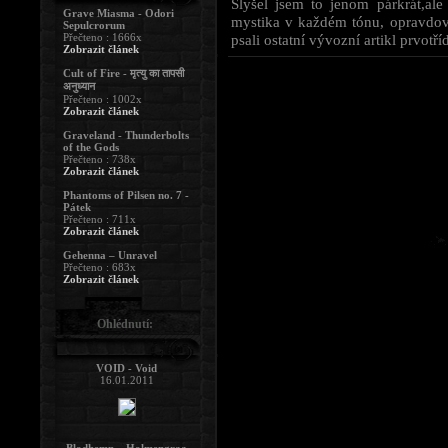
Slyšel jsem to jenom párkrát,ale
Grave Miasma - Odori
mystika v každém tónu, opravdovost 
Sepulcrorum
Přečteno : 1666x
psali ostatní vývozní artikl prvotří
Zobrazit článek
Cult of Fire - मृत्यु का तापसी
अनुध्यान
Přečteno : 1002x
Zobrazit článek
Graveland - Thunderbolts
of the Gods
Přečteno : 738x
Zobrazit článek
Phantoms of Pilsen no. 7 -
Pátek
Přečteno : 711x
Zobrazit článek
Gehenna – Unravel
Přečteno : 683x
Zobrazit článek
Ohlédnutí:
VOID - Void
16.01.2011