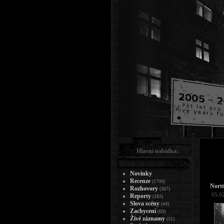
Hlavní nabídka:
Novinky
Recenze
(1700)
Nortt
Rozhovory
(367)
05.0
Reporty
(183)
Slova scény
(44)
Zachycení
(69)
Živé záznamy
(51)