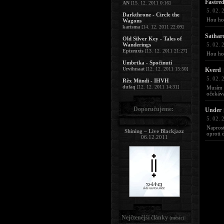
Fastre
AN
[15. 12. 2011 0:16]
5. 02. 
Darkthrone - Circle the
Hou hou
Wagons
karisma
[14. 12. 2011 22:09]
Sathar
Old Silver Key - Tales of
Wanderings
5. 02. 
Epizeuxis
[13. 12. 2011 21:27]
Hou hou
Umbrtka - Spočinutí
Urvihnaat
[12. 12. 2011 15:50]
Kverd
|
5. 02. 
Rêx Mündi - IHVH
dufaq
[12. 12. 2011 14:31]
Musím 
očekáv
Doporučujeme:
Under
|
5. 02. 
Naprost
Shining – Live Blackjazz
oproti 
06.12.2011
Nejčtenější články
:
(měsíc)