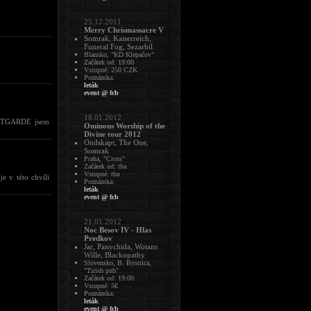
25.12.2011
Merry Chrismassacre V
Somrak, Kaiserreich,
Funeral Fog, Sezarbil
Blansko, "KD Klepačov"
Začátek od: 19:00
Vstupné: 250 CZK
Poznámka:
leták
event @ fcb
18.01.2012
VANTGARDE jsem
Ominous Worship of the
Divine tour 2012
Ondskapt, The One,
Somrak
Praha, "Cross"
Začátek od: tba
Vstupné: tba
e v této chvíli
Poznámka:
leták
event @ fcb
21.01.2012
Noc Besov IV - Hlas
Predkov
Jar, Panychida, Wotans
Wille, Blackopathy
Slovensko, B. Bystrica,
"Tirish pub"
Začátek od: 19:00
Vstupné: 5€
Poznámka:
leták
event @ fcb