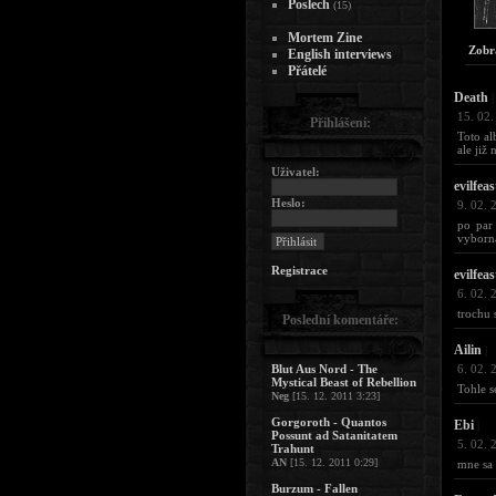
Poslech
(15)
Mortem Zine
Zobr
English interviews
Přátelé
Death
|
15. 02.
Přihlášení:
Toto al
ale již
Uživatel:
evilfeas
Heslo:
9. 02. 
po par
vyborna
Registrace
evilfeas
6. 02. 
trochu 
Poslední komentáře:
Ailin
|
Blut Aus Nord - The
6. 02. 
Mystical Beast of Rebellion
Tohle s
Neg
[15. 12. 2011 3:23]
Gorgoroth - Quantos
Ebi
|
Possunt ad Satanitatem
5. 02. 
Trahunt
AN
[15. 12. 2011 0:29]
mne sa 
Burzum - Fallen