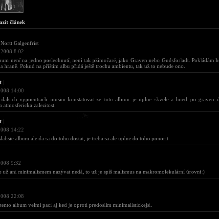
azit článek
Nortt Galgenfrist
 2008 8:02
bum není na jedno poslechnutí, není tak pžímočaré, jako Graven nebo Gudsforladt. Pokládám ho
 na hraně. Pokud na příštím albu přidá ještě trochu ambientu, tak už to nebude ono.
t
|
2008 14:00
 dalsich vypocutiach musim konstatovat ze toto album je uplne skvele a hned po graven dr
 atmosfericka zalezitost.
t
|
2008 14:22
slabsie album ale da sa do toho dostat, je treba sa ale uplne do toho ponorit
2008 9:32
e už ani minimalismem nazývat nedá, to už je spíš malismus na makromolekulární úrovni:)
2008 22:08
tento album velmi paci aj ked je oproti predoslim minimalistickejsi.