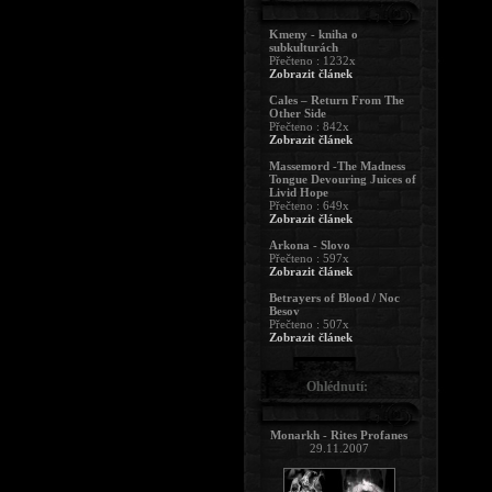
Kmeny - kniha o
subkulturách
Přečteno : 1232x
Zobrazit článek
Cales – Return From The
Other Side
Přečteno : 842x
Zobrazit článek
Massemord -The Madness
Tongue Devouring Juices of
Livid Hope
Přečteno : 649x
Zobrazit článek
Arkona - Slovo
Přečteno : 597x
Zobrazit článek
Betrayers of Blood / Noc
Besov
Přečteno : 507x
Zobrazit článek
Ohlédnutí:
Monarkh - Rites Profanes
29.11.2007