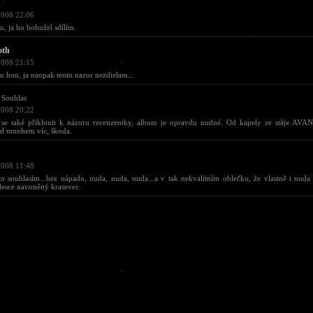
d
|
2008 22:06
, ja ho bohužel sdílím.
oth
|
2008 21:15
 hou, ja naopak tento nazor nezdielam...
Souhlas
2008 20:22
se také přiklonit k názoru recenzentky, album je opravdu nudné. Od kapely ze stáje A
al mnohem víc, škoda.
2008 11:48
o souhlasím...bez nápadu, nuda, nuda, nuda...a v tak nekvalitním oblečku, že vlastně i nuda j
desce navoněný krasevec.