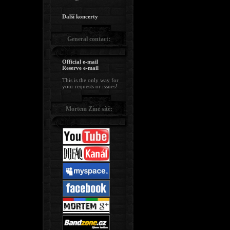
Další koncerty
General contact:
Official e-mail
Reserve e-mail
This is the only way for
your requests or issues!
Mortem Zine sítě: