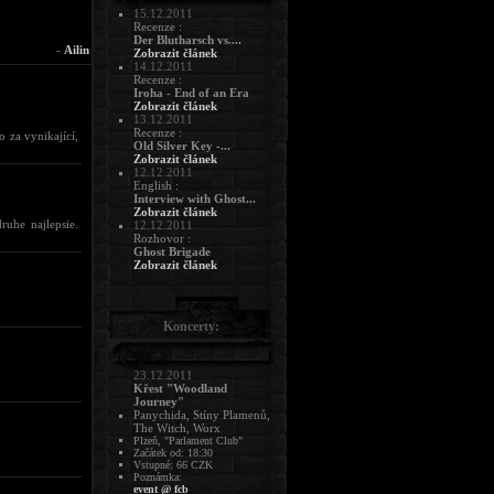
15.12.2011
Recenze :
Der Blutharsch vs....
-
Ailin
Zobrazit článek
14.12.2011
Recenze :
Iroha - End of an Era
Zobrazit článek
13.12.2011
Recenze :
 za vynikající,
Old Silver Key -...
Zobrazit článek
12.12.2011
English :
Interview with Ghost...
Zobrazit článek
uhe najlepsie.
12.12.2011
Rozhovor :
Ghost Brigade
Zobrazit článek
Koncerty:
23.12.2011
Křest "Woodland
Journey"
Panychida, Stíny Plamenů,
The Witch, Worx
Plzeň, "Parlament Club"
Začátek od: 18:30
Vstupné: 66 CZK
Poznámka:
event @ fcb