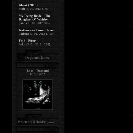
Alcest (2010)
nihil
[3. 01. 2012 21:09]
My Dying Bride – The
Barghest O´ Whitby
panda
[3. 01. 2012 20:52]
Katharsis – Fourth Reich
karisma
[3. 01. 2012 17:00]
Fejd - Eifur
Arkti
[3. 01. 2012 10:03]
Doporučujeme:
Loss – Despond
18.12.2011
Nejčtenější články
:
(měsíc)