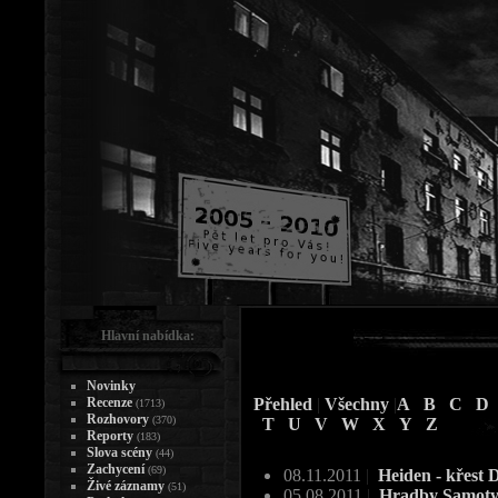
Hlavní nabídka:
Novinky
Recenze
Přehled
|
Všechny
|
A
B
C
D
(1713)
Rozhovory
(370)
T
U
V
W
X
Y
Z
Reporty
(183)
Slova scény
(44)
Zachycení
(69)
08.11.2011
|
Heiden - křest 
Živé záznamy
(51)
05.08.2011
|
Hradby Samoty