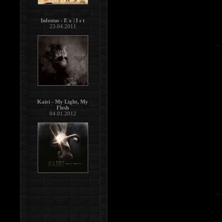
Infestus - E x | I s t
23.04.2011
Kairi - My Light, My
Flesh
04.01.2012