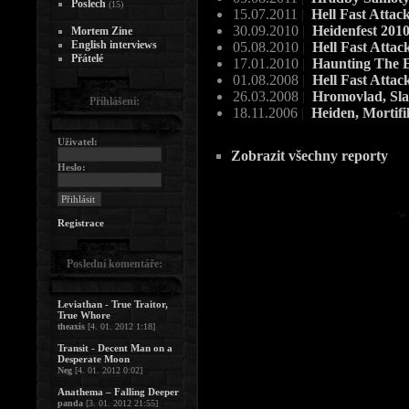
Poslech
(15)
15.07.2011
|
Hell Fast Attac
30.09.2010
|
Heidenfest 201
Mortem Zine
English interviews
05.08.2010
|
Hell Fast Attac
Přátelé
17.01.2010
|
Haunting The 
01.08.2008
|
Hell Fast Attac
26.03.2008
|
Hromovlad, Sla
Přihlášení:
18.11.2006
|
Heiden, Mortifil
Uživatel:
Zobrazit všechny reporty
Heslo:
Registrace
Poslední komentáře:
Leviathan - True Traitor,
True Whore
theaxis
[4. 01. 2012 1:18]
Transit - Decent Man on a
Desperate Moon
Neg
[4. 01. 2012 0:02]
Anathema – Falling Deeper
panda
[3. 01. 2012 21:55]