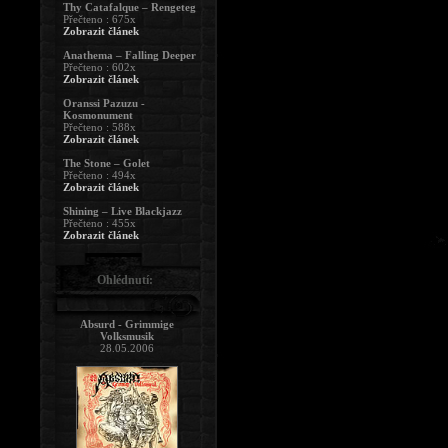
Thy Catafalque – Rengeteg
Přečteno : 675x
Zobrazit článek
Anathema – Falling Deeper
Přečteno : 602x
Zobrazit článek
Oranssi Pazuzu -
Kosmonument
Přečteno : 588x
Zobrazit článek
The Stone – Golet
Přečteno : 494x
Zobrazit článek
Shining – Live Blackjazz
Přečteno : 455x
Zobrazit článek
Ohlédnutí:
Absurd - Grimmige
Volksmusik
28.05.2006