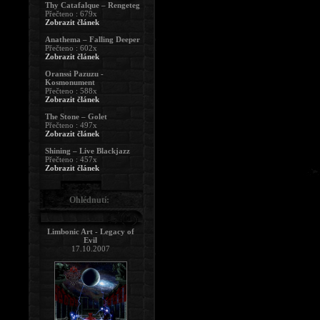
Thy Catafalque – Rengeteg
Přečteno : 679x
Zobrazit článek
Anathema – Falling Deeper
Přečteno : 602x
Zobrazit článek
Oranssi Pazuzu -
Kosmonument
Přečteno : 588x
Zobrazit článek
The Stone – Golet
Přečteno : 497x
Zobrazit článek
Shining – Live Blackjazz
Přečteno : 457x
Zobrazit článek
Ohlédnutí:
Limbonic Art - Legacy of
Evil
17.10.2007