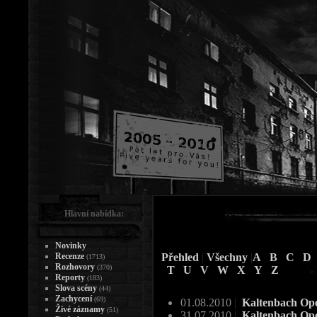
Hlavní nabídka:
Novinky
Recenze
Přehled
|
Všechny
|
A
B
C
D
(1713)
Rozhovory
(370)
T
U
V
W
X
Y
Z
Reporty
(183)
Slova scény
(44)
Zachycení
(69)
01.08.2010
|
Kaltenbach Ope
Živé záznamy
(51)
31.07.2010
|
Kaltenbach Ope