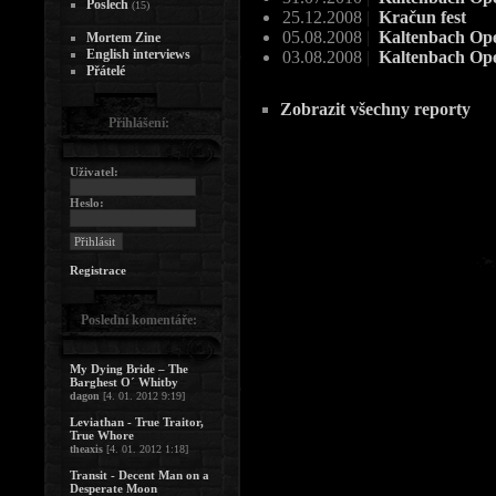
Poslech
(15)
25.12.2008
|
Kračun fest
05.08.2008
|
Kaltenbach Ope
Mortem Zine
English interviews
03.08.2008
|
Kaltenbach Ope
Přátelé
Zobrazit všechny reporty
Přihlášení:
Uživatel:
Heslo:
Registrace
Poslední komentáře:
My Dying Bride – The
Barghest O´ Whitby
dagon
[4. 01. 2012 9:19]
Leviathan - True Traitor,
True Whore
theaxis
[4. 01. 2012 1:18]
Transit - Decent Man on a
Desperate Moon