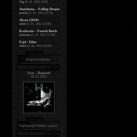
Neg
[4. 01. 2012 0:02]
Anathema – Falling Deeper
panda
[3. 01. 2012 21:55]
Alcest (2010)
nihil
[3. 01. 2012 21:09]
Katharsis – Fourth Reich
karisma
[3. 01. 2012 17:00]
Fejd - Eifur
Arkti
[3. 01. 2012 10:03]
Doporučujeme:
Loss – Despond
18.12.2011
Nejčtenější články
:
(měsíc)