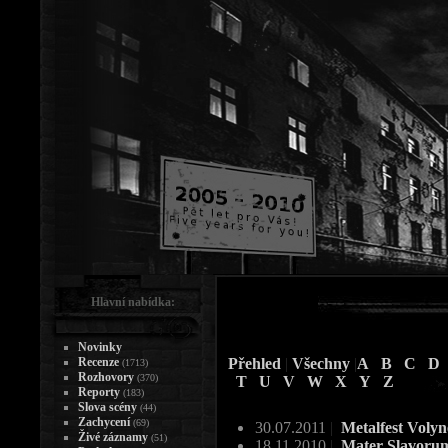
Hlavní nabídka:
Novinky
Recenze
Přehled
|
Všechny
|
A
B
C
D
(1713)
Rozhovory
(370)
T
U
V
W
X
Y
Z
Reporty
(183)
Slova scény
(44)
Zachycení
(69)
30.07.2011
|
Metalfest Voly
Živé záznamy
(51)
18.11.2010
|
Mater Slavoru