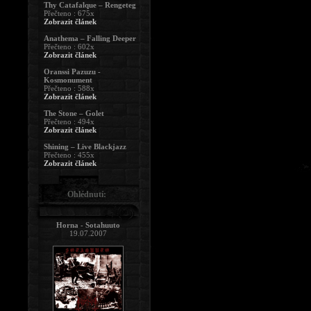
Thy Catafalque – Rengeteg
Přečteno : 675x
Zobrazit článek
Anathema – Falling Deeper
Přečteno : 602x
Zobrazit článek
Oranssi Pazuzu -
Kosmonument
Přečteno : 588x
Zobrazit článek
The Stone – Golet
Přečteno : 494x
Zobrazit článek
Shining – Live Blackjazz
Přečteno : 455x
Zobrazit článek
Ohlédnutí:
Horna - Sotahuuto
19.07.2007