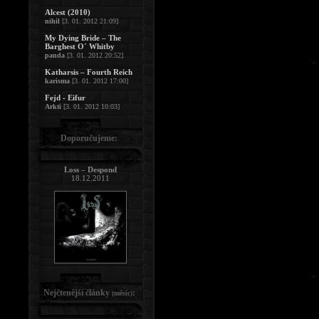
Alcest (2010)
nihil
[3. 01. 2012 21:09]
My Dying Bride – The
Barghest O´ Whitby
panda
[3. 01. 2012 20:52]
Katharsis – Fourth Reich
karisma
[3. 01. 2012 17:00]
Fejd - Eifur
Arkti
[3. 01. 2012 10:03]
Doporučujeme:
Loss – Despond
18.12.2011
Nejčtenější články
:
(měsíc)