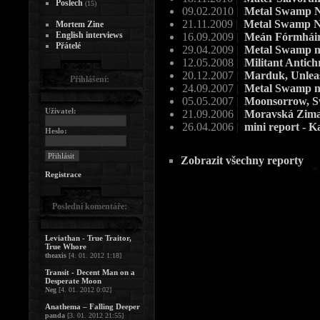
Poslech
(15)
09.02.2010
|
Metal Swamp N
21.11.2009
|
Metal Swamp 
Mortem Zine
English interviews
16.09.2009
|
Meán Fórmháir 
Přátelé
29.04.2009
|
Metal Swamp n
12.05.2008
|
Militant Antich
20.12.2007
|
Marduk, Unleas
Přihlášení:
24.09.2007
|
Metal Swamp n
05.05.2007
|
Moonsorrow, S
Uživatel:
21.09.2006
|
Moravská Zima,
26.04.2006
|
mini report - 
Heslo:
Zobrazit všechny reporty
Registrace
Poslední komentáře:
Leviathan - True Traitor,
True Whore
theaxis
[4. 01. 2012 1:18]
Transit - Decent Man on a
Desperate Moon
Neg
[4. 01. 2012 0:02]
Anathema – Falling Deeper
panda
[3. 01. 2012 21:55]