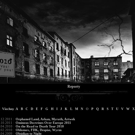
Reporty
|
Všechny
|
A
B
C
D
E
F
G
H
I
J
K
L
M
N
O
P
Q
R
S
T
U
V
W
X
.12.2011
|
Orphaned Land, Arkan, Myrath, Artwek
.10.2011
|
Ominous Doctrines Over Europe 2011
.04.2010
|
On the Road to Death Tour 2010
.02.2010
|
Oblomov, FDK, Despise, Wyrm
.04.2009
|
Obsidian to Night