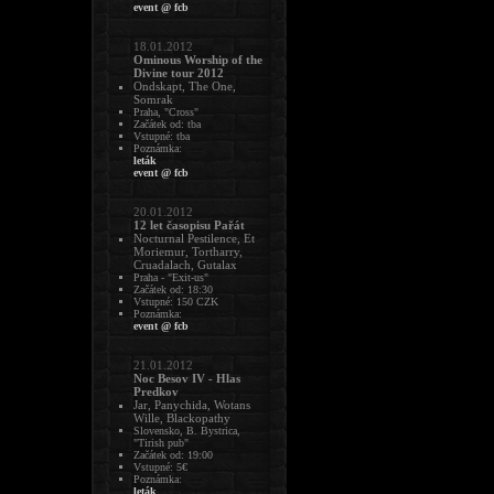
event @ fcb
18.01.2012
Ominous Worship of the
Divine tour 2012
Ondskapt, The One,
Somrak
Praha, "Cross"
Začátek od: tba
Vstupné: tba
Poznámka:
leták
event @ fcb
20.01.2012
12 let časopisu Pařát
Nocturnal Pestilence, Et
Moriemur, Tortharry,
Cruadalach, Gutalax
Praha - "Exit-us"
Začátek od: 18:30
Vstupné: 150 CZK
Poznámka:
event @ fcb
21.01.2012
Noc Besov IV - Hlas
Predkov
Jar, Panychida, Wotans
Wille, Blackopathy
Slovensko, B. Bystrica,
"Tirish pub"
Začátek od: 19:00
Vstupné: 5€
Poznámka:
leták