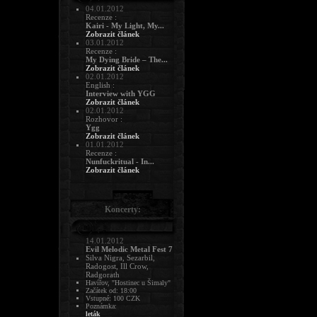
04.01.2012
Recenze :
Kairi - My Light, My...
Zobrazit článek
03.01.2012
Recenze :
My Dying Bride – The...
Zobrazit článek
02.01.2012
English :
Interview with YGG
Zobrazit článek
02.01.2012
Rozhovor :
Ygg
Zobrazit článek
01.01.2012
Recenze :
Nunfuckritual - In...
Zobrazit článek
Koncerty:
14.01.2012
Evil Melodic Metal Fest 7
Silva Nigra, Sezarbil,
Radogost, Ill Crow,
Radgorath
Havířov, "Hostinec u Šimaly"
Začátek od: 18:00
Vstupné: 100 CZK
Poznámka:
leták