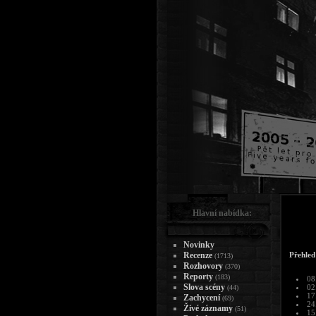
Hlavní nabídka:
Novinky
Recenze
Přehled
(1713)
Rozhovory
(370)
Reporty
(183)
08
Slova scény
02
(44)
17
Zachycení
(69)
24
Živé záznamy
(51)
15