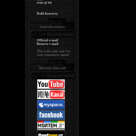
event @ fcb
Další koncerty
General contact:
Official e-mail
Reserve e-mail
This is the only way for
your requests or issues!
Mortem Zine sítě: