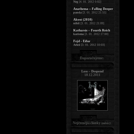
Neg
[4. 01. 2012 0:02]
Anathema – Falling Deeper
panda
[3. 01. 2012 21:55]
Alcest (2010)
nihil
[3. 01. 2012 21:09]
Katharsis – Fourth Reich
karisma
[3. 01. 2012 17:00]
Fejd - Eifur
Arkti
[3. 01. 2012 10:03]
Doporučujeme:
Loss – Despond
18.12.2011
Nejčtenější články
:
(měsíc)