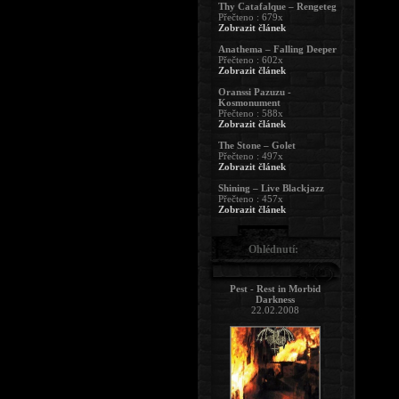
Thy Catafalque – Rengeteg
Přečteno : 679x
Zobrazit článek
Anathema – Falling Deeper
Přečteno : 602x
Zobrazit článek
Oranssi Pazuzu -
Kosmonument
Přečteno : 588x
Zobrazit článek
The Stone – Golet
Přečteno : 497x
Zobrazit článek
Shining – Live Blackjazz
Přečteno : 457x
Zobrazit článek
Ohlédnutí:
Pest - Rest in Morbid
Darkness
22.02.2008