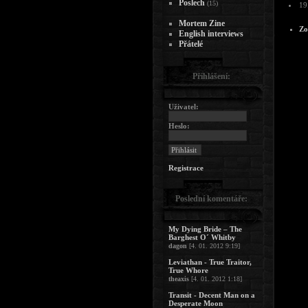
Poslech
(15)
19
Mortem Zine
Zo
English interviews
Přátelé
Přihlášení:
Uživatel:
Heslo:
Registrace
Poslední komentáře:
My Dying Bride – The
Barghest O´ Whitby
dagon
[4. 01. 2012 9:19]
Leviathan - True Traitor,
True Whore
theaxis
[4. 01. 2012 1:18]
Transit - Decent Man on a
Desperate Moon