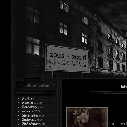
Hlavní nabídka:
Infe
Novinky
Recenze
(1648)
Rozhovory
(362)
Reporty
(177)
Slova scény
(41)
Zachycení
(66)
Pro člově
Živé záznamy
(48)