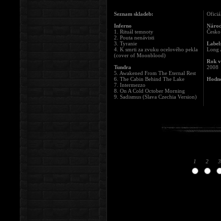
Seznam skladeb:
Oficiá
Inferno
Národ
1. Rituál temnoty
Česko 
2. Pouta nenávisti
3. Tyranie
Label
4. K smrti za zvuku ocelového pekla
Long 
(cover of Moonblood)
Rok v
Tundra
2008
5. Awakened From The Eternal Rest
6. The Cabin Behind The Lake
Hodno
7. Intermezzo
8. On A Cold October Morning
9. Sadismus (Slava Czechia Version)
1
2
3