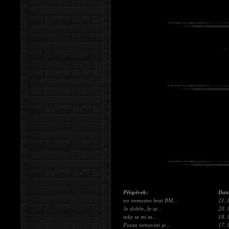
Příspěvek:
Dat
no nemozno brat BM...
21. 
Je dobře, že se...
20. 
taky se mi ta...
18. 
Pouta nenavisti je...
17. 