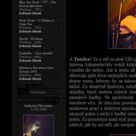
Blut Aus Nord - 777 - The
Desanctification
Přečteno : 767x
Zobrazit článek
Peste Noire - L'Ordure à
l'état Pur
Přečteno : 705x
Zobrazit článek
Opeth - Heritage
Přečteno : 658x
Zobrazit článek
Umbrtka - Jaro nevidět
Přečteno : 644x
A
Tundra
? Ta u mě na plné čáře 
Zobrazit článek
Inferna Adramelechův vokál kriti
Ominous Doctrines Over
vynášet do nebes. Ale k tomu až 
Europe 2011
slibovala split dvou nejlepších u
Přečteno : 469x
Zobrazit článek
dejme tomu, Inferno by se takov
hádal. Za skutečně špatným, zahu
skladby, které mohou oslovit sna
Ohlédnutí:
metalové hudby. Ve společnosti 
mnohem více. Je obecnou pravdou,
Aetherius Obscuritas
studiovou prací a dobrými muzika
12.03.2008
alespoň jeden z nich) v hudbě obe
jeden. Za pozornost snad stojí pou
zádech, jak by asi měl, ale naopak 