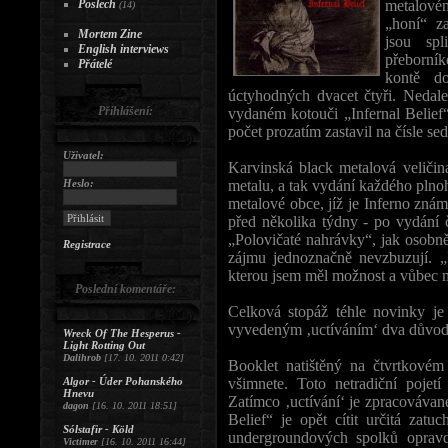
Poslech
metalovém
(14)
„honí“ z
Mortem Zine
jsou spl
English interviews
přeborník
Přátelé
kontě do
úctyhodných dvacet čtyři. Nedale
Přihlášení:
vydaném kotouči „Infernal Belief“,
počet prozatím zastavil na čísle se
Uživatel:
Karvinská black metalová veličin
Heslo:
metalu, a tak vydání každého plno
metalové obce, jíž je Inferno znám
před několika týdny - po vydání 
„Polovičaté nahrávky“, jak osobně
Registrace
zájmu jednoznačně nevzbuzují. „I
kterou jsem měl možnost a vůbec 
Poslední komentáře:
Celková stopáž téhle novinky je
vyvedeným ‚uctíváním‘ dva důvody
Wreck Of The Hesperus -
Light Rotting Out
Dalihrob
[17. 10. 2011 0:42]
Booklet natištěný na čtvrtkovém
Algor - Úder Pohanského
všimnete. Toto netradiční poje
Hnevu
Zatímco ‚uctívání‘ je zpracovávan
dagon
[16. 10. 2011 18:51]
Belief“ je opět cítit určitá zatu
Sólstafir - Köld
undergroundových spolků oprav
Victimer
[16. 10. 2011 16:44]