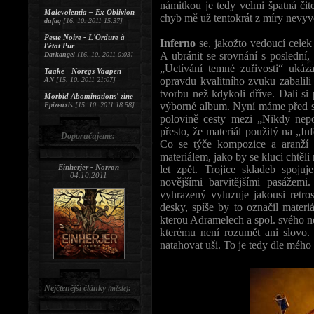
námitkou je tedy velmi špatná čit
Malevolentia – Ex Oblivion
chyb mě už tentokrát z míry nevyve
dufaq
[16. 10. 2011 15:37]
Peste Noire - L'Ordure à
Inferno
se, jakožto vedoucí celek 
l'état Pur
A ubránit se srovnání s poslední,
Darkangel
[16. 10. 2011 0:03]
„Uctívání temné zuřivosti“ ukáza
Taake - Noregs Vaapen
opravdu kvalitního zvuku zabalili p
AN
[15. 10. 2011 21:07]
tvorbu než kdykoli dříve. Dali si
Morbid Abominations' zine
výborné album. Nyní máme před seb
Epizeuxis
[15. 10. 2011 18:58]
polovině cesty mezi „Nikdy nepo
přesto, že materiál použitý na „In
Doporučujeme:
Co se týče kompozice a aranží 
materiálem, jako by se kluci chtěli
Einherjer - Norrøn
let zpět. Trojice skladeb spoju
04.10.2011
novějšími barvitějšími pasážemi
vyhrazený vyluzuje jakousi retro
desky, spíše by to označil materiá
kterou Adramelech a spol. svého n
kterému není rozumět ani slovo. 
natahovat uši. To je tedy dle mého
Nejčtenější články
:
(měsíc)