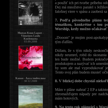
a použiť ich pri tvorbe príbehu o
Dej má množstvo paralel s Ježišo
falošnej viere v spásu a zaoberá s
7. Podľa pôvodného plánu ted
tématikou, konkrétne s tou p
Worship, kedy možno očakávať t
Mustan Kuun Lapset -
Viimeinen Laulu
„Dooom“ je mojim post-apokalyp
Kuolemasta
tým ďalším.
03.09.2008
Dúfam, že s tým nikdy neskončím
nikdy neumrel, robil do skonania 
len bude možné. Budem pokračova
produkujem a nazývať ich umením.
by som ale mal vyprodukovať je
Tento svoj plán budem musieť očiv
Kauan - Aava tuulen maa
8. V blízkej dobe chystáš niekoľ
30.12.2009
Mám v pláne nahrať 2 EP a takisto
zhromažďujem nápady pre nadchád
mám hotových.
9. Na tento rok plánuješ s Wors