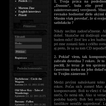
Poslech
1. Tvoja práca na posledn
(15)
„Dooom“, bola ešte pred 
Mortem Zine
zainteresovanej verejnosti. Mno
English interviews
rovnako hodnotné dielo akými s
Přátelé
Musím však povedať, že si svojou
satisfakciu ?
Přihlášení:
Nikdy necítim zadosťučinenie. A
dobré. Skutočne mi dodávajú ene
Uživatel:
budem môcť živiť len a len hudbo
Heslo:
pri mne zostanú fans z celého svet
aj preto, že sa na tom CD nepodie
2. Pokiaľ viem, tak kompono
Registrace
zabralo dovedna 7 rokov. Je to 
pocítil, že teraz je ten správ
Poslední komentáře:
časovému úseku na jeho dolaďov
to Tvojim zámerom ?
Darkthrone - Circle the
Wagons
Medzi prvými nahrávkami tohto
karisma
[14. 12. 2011 22:09]
rokov. Počas nich zomrel Max a
Old Silver Key - Tales of
komponovanie. Boli to všetci tí fa
Wanderings
niečo, čo nemá nik. Ako si veriac
Epizeuxis
[13. 12. 2011 21:27]
podobu kapely. Boh bez svojich
Burzum - Fallen
fanúšikov nemôže napredovať. Le
Epizeuxis
[13. 12. 2011 21:26]