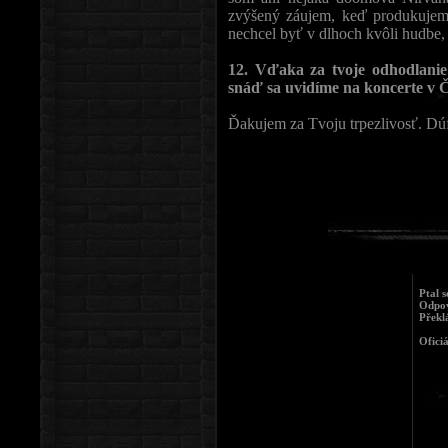
zvýšený záujem, keď produkujem
nechcel byť v dlhoch kvôli hudbe, j
12. Vďaka za tvoje odhodlanie
snáď sa uvidíme na koncerte v 
Ďakujem za Tvoju trpezlivosť. Dú
Ptal s
Odpov
Překl
Ofici