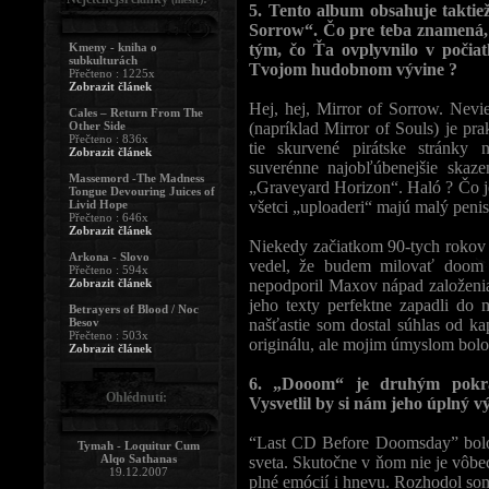
5. Tento album obsahuje taktie
Sorrow“. Čo pre teba znamená, 
Kmeny - kniha o
tým, čo Ťa ovplyvnilo v počia
subkulturách
Tvojom hudobnom vývine ?
Přečteno : 1225x
Zobrazit článek
Hej, hej, Mirror of Sorrow. Nevie
Cales – Return From The
Other Side
(napríklad Mirror of Souls) je pr
Přečteno : 836x
tie skurvené pirátske stránky
Zobrazit článek
suverénne najobľúbenejšie skaz
Massemord -The Madness
„Graveyard Horizon“. Haló ? Čo je
Tongue Devouring Juices of
Livid Hope
všetci „uploaderi“ majú malý penis
Přečteno : 646x
Zobrazit článek
Niekedy začiatkom 90-tych rokov m
Arkona - Slovo
vedel, že budem milovať doom
Přečteno : 594x
Zobrazit článek
nepodporil Maxov nápad založenia
jeho texty perfektne zapadli do
Betrayers of Blood / Noc
Besov
našťastie som dostal súhlas od k
Přečteno : 503x
originálu, ale mojim úmyslom bol
Zobrazit článek
6. „Dooom“ je druhým pokra
Ohlédnutí:
Vysvetlil by si nám jeho úplný 
“Last CD Before Doomsday” bolo
Tymah - Loquitur Cum
Alqo Sathanas
sveta. Skutočne v ňom nie je vôbe
19.12.2007
plné emócií i hnevu. Rozhodol som