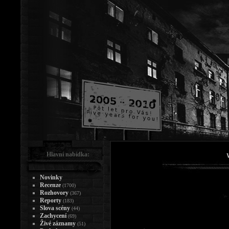
Hlavní nabídka:
Novinky
Recenze
(1700)
Rozhovory
(367)
Reporty
(183)
Slova scény
(44)
Zachycení
(69)
Živé záznamy
(51)