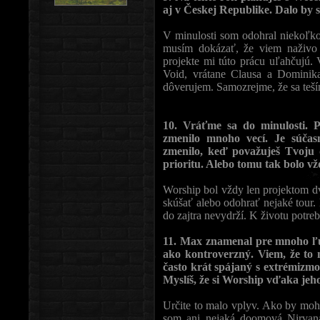
aj v Českej Republike. Dalo by s
V minulosti som odohral niekoľko 
musím dokázať, že viem naživo 
projekte mi túto prácu uľahčujú. 
Void, vrátane Clausa a Dominika
dôverujem. Samozrejme, že sa teš
10. Vráťme sa do minulosti.
zmenilo mnoho vecí. Je súča
zmenilo, keď považuješ Tvoju
prioritu. Alebo tomu tak bolo vž
Worship bol vždy len projektom 
skúšať alebo odohrať nejaké tour. 
do zajtra nevydrží. K životu potre
11. Max znamenal pre mnoho ľu
ako kontroverzný. Viem, že to n
často krát spájaný s extrémizm
Myslíš, že si Worship vďaka jeho
Určite to malo vplyv. Ako by moho
som ani nejaká doomová Nirvana