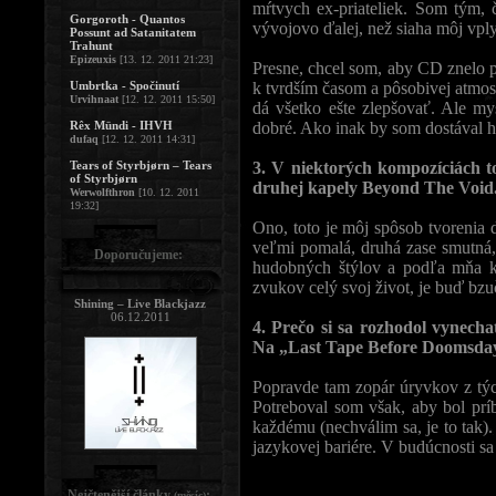
mŕtvych ex-priateliek. Som tým,
Gorgoroth - Quantos
vývojovo ďalej, než siaha môj vpl
Possunt ad Satanitatem
Trahunt
Epizeuxis
[13. 12. 2011 21:23]
Presne, chcel som, aby CD znelo p
Umbrtka - Spočinutí
k tvrdším časom a pôsobivej atmos
Urvihnaat
[12. 12. 2011 15:50]
dá všetko ešte zlepšovať. Ale mys
Rêx Mündi - IHVH
dobré. Ako inak by som dostával 
dufaq
[12. 12. 2011 14:31]
Tears of Styrbjørn – Tears
3. V niektorých kompozíciách t
of Styrbjørn
druhej kapely Beyond The Void. M
Werwolfthron
[10. 12. 2011
19:32]
Ono, toto je môj spôsob tvorenia 
veľmi pomalá, druhá zase smutná, 
Doporučujeme:
hudobných štýlov a podľa mňa ka
zvukov celý svoj život, je buď bzuč
Shining – Live Blackjazz
06.12.2011
4. Prečo si sa rozhodol vynech
Na „Last Tape Before Doomsday“
Popravde tam zopár úryvkov z týc
Potreboval som však, aby bol prí
každému (nechválim sa, je to tak)
jazykovej bariére. V budúcnosti sa 
Nejčtenější články
:
(měsíc)