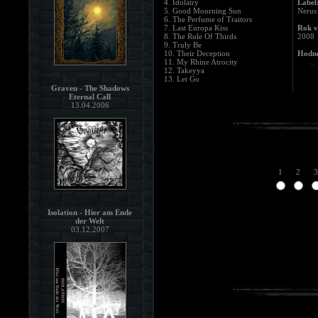
4. Idolatry
Label
5. Good Mourning Sun
Nerus
6. The Perfume of Traitors
7. Last Europa Kiss
Rok v
8. The Rule Of Thirds
2008
9. Truly Be
10. Their Deception
Hodno
11. My Rhine Atrocity
12. Takeyya
13. Let Go
Graven - The Shadows
Eternal Call
13.04.2006
1
2
3
Isolation - Hier am Ende
der Welt
03.12.2007