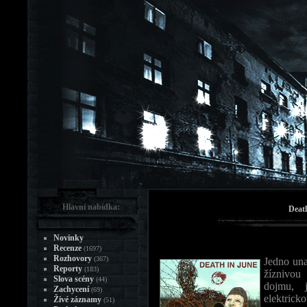
Hlavní nabídka:
Death
Novinky
Recenze
(1697)
Rozhovory
(367)
Jedno una
Reporty
(183)
žíznivou
Slova scény
(44)
dojmu, 
Zachycení
(69)
elektric
Živé záznamy
(51)