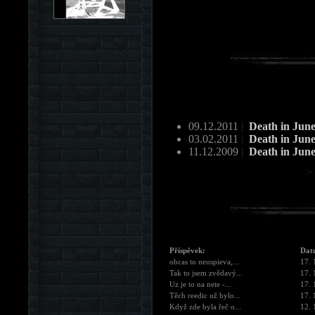
09.12.2011
|
Death in June
03.02.2011
|
Death in June
11.12.2009
|
Death in Jun
Příspěvek:
Dat
obcas to neuspieva,...
17. 
Tak to jsem zvědavý...
17. 
Uz je to na nete -...
17. 
Těch reedic už bylo...
17. 
Když zde byla řeč o...
12. 