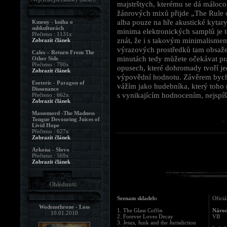
majstrštych, kterému se dá máloc
žánrových mixů přijde „The Rule of
alba pouze na hře akustické kytar
Kmeny - kniha o
subkulturách
minima elektronických samplů je te
Přečteno : 1131x
znát, že i s takovým minimalismem
Zobrazit článek
výrazových prostředků tam obsaže
Cales – Return From The
minutách tedy můžete očekávat pra
Other Side
Přečteno : 790x
opusech, které dohromady tvoří jed
Zobrazit článek
výpovědní hodnotu. Závěrem bych p
Esoteric - Paragon of
vážím jako hudebníka, který toho
Dissonance
s vynikajícím hodnocením, nejspí
Přečteno : 662x
Zobrazit článek
Massemord -The Madness
Tongue Devouring Juices of
Livid Hope
Přečteno : 627x
Zobrazit článek
Arkona - Slovo
Přečteno : 569x
Zobrazit článek
Ohlédnutí:
Seznam skladeb:
Oficiá
Wodensthrone - Loss
1. The Glass Coffin
Národ
10.01.2010
2. Forever Loves Decay
VB
3. Jesus, Junk and the Jurisdiction