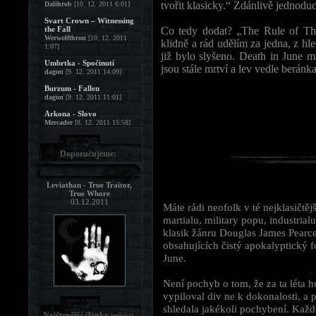
tvořit klasicky.“ Zdánlivě jednoduc
Dalihrob
[10. 12. 2011 6:01]
Svart Crown – Witnessing
the Fall
Co tedy dodat? „The Rule of Thi
Werwolfthron
[10. 12. 2011
klidně a rád udělím za jedna, z h
1:07]
již bylo slyšeno. Death in June m
Umbrtka - Spočinutí
jsou stále mrtví a lev vedle berá
dagon
[9. 12. 2011 14:09]
Burzum - Fallen
dagon
[9. 12. 2011 11:01]
Arkona - Slovo
Mercader
[8. 12. 2011 15:58]
Doporučujeme:
Leviathan - True Traitor,
True Whore
03.12.2011
Máte rádi neofolk v té nejklasičt
martialu, military popu, industrial
klasik žánru Douglas James Pearce
obsahujících čistý apokalyptický 
June.
Není pochyb o tom, že za ta léta hu
vypiloval div ne k dokonalosti, a
shledala jakékoli pochybení. Každ
Nejčtenější články
:
(měsíc)