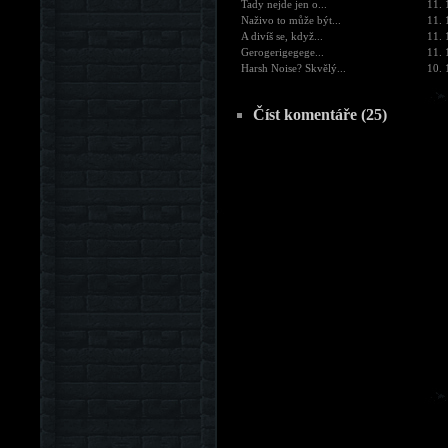
Tady nejde jen o...
11. 
Naživo to může být...
11. 
A divíš se, když...
11. 
Gerogerigegege...
11. 
Harsh Noise? Skvělý...
10. 
Číst komentáře (25)