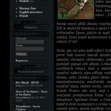
Poslech
jeden opr
(15)
blitzkrie
Mortem Zine
June, kte
English interviews
název „Th
Přátelé
Nemá smysl příliš dlouho rozebíra
Přihlášení:
DIJ je skutečně klasikou a spolu s
svébytného žánru, jakým je např.
solidní, často hojně kontroverzní 
Uživatel:
celých 27 let!
Heslo:
Nuže, jak zní jeho další zářez? Kd
první řade honosí hlavně akusti
mírným závanem elektroniky, potě
Registrace
podstatě popsal celé album. Lehká
rozdílných emocí, tónů a melod
Poslední komentáře:
zasněný nádech, nám sděluje rozl
témata, nebo zkrátka plnící úloh
minimalizovaným množstvím sa
Rêx Mündi - IHVH
rozličné hlasy, elektro ruchy, nič
Zorg
[11. 12. 2011 12:24]
Klasik Pearce zde tedy stojí s
Tears of Styrbjørn – Tears
of Styrbjørn
současné pompéznosti Kima Lar
Werwolfthron
[10. 12. 2011
dekadenci Spiritual Front a Ord
19:32]
tradiční druh kompozice a zvuku ut
Teitanblood – Seven
ostatně právo, akorát naplňuje v
Chalices