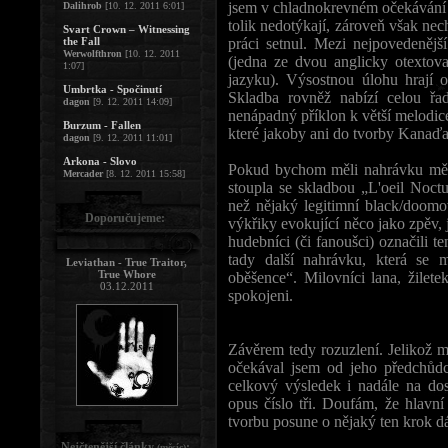
jsem v chladnokrevném očekávání p
Dalihrob
[10. 12. 2011 6:01]
tolik nedotýkají, zároveň však nech
Svart Crown – Witnessing
the Fall
práci setnul. Mezi nejpovedenějš
Werwolfthron
[10. 12. 2011
(jedna ze dvou anglicky otextova
1:07]
jazyku). Výsostnou úlohu hrají op
Umbrtka - Spočinutí
Skladba rovněž nabízí celou řa
dagon
[9. 12. 2011 14:09]
nenápadný příklon k větší melodice
Burzum - Fallen
které jakoby ani do tvorby Kanaďa
dagon
[9. 12. 2011 11:01]
Arkona - Slovo
Pokud bychom měli nahrávku měřit
Mercader
[8. 12. 2011 15:58]
stoupla se skladbou „L'oeil Noct
než nějaký legitimní black/doomo
Doporučujeme:
výkřiky evokující něco jako zpěv, 
hudebníci (či fanoušci) označili
tady další nahrávku, která se 
Leviathan - True Traitor,
True Whore
oběšence“. Milovníci lana, žilete
03.12.2011
spokojeni.
Závěrem tedy rozuzlení. Jelikož 
očekával jsem od jeho předchůdc
celkový výsledek i nadále na do
opus číslo tři. Doufám, že hlavn
tvorbu posune o nějaký ten krok dá
Nejčtenější články
:
(měsíc)