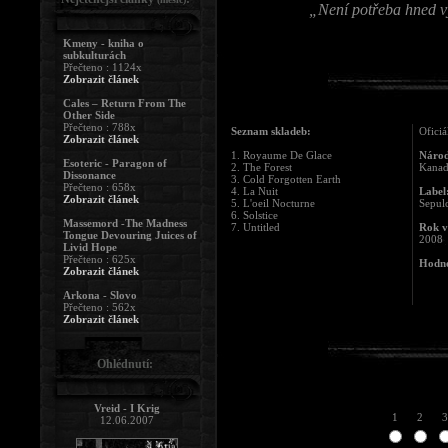
„Není potřeba hned vy
Kmeny - kniha o
subkulturách
Přečteno : 1124x
Zobrazit článek
Cales – Return From The
Other Side
Přečteno : 788x
Seznam skladeb:
Oficiá
Zobrazit článek
1. Royaume De Glace
Národ
Esoteric - Paragon of
2. The Forest
Kana
Dissonance
3. Cold Forgotten Earth
Přečteno : 658x
4. La Nuit
Label
Zobrazit článek
5. L'oeil Nocturne
Sepul
6. Solstice
Massemord -The Madness
7. Untitled
Rok v
Tongue Devouring Juices of
2008
Livid Hope
Přečteno : 625x
Hodno
Zobrazit článek
Arkona - Slovo
Přečteno : 562x
Zobrazit článek
Ohlédnutí:
Vreid - I Krig
1
2
3
12.06.2007