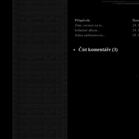
Příspěvek:
Dat
Zdar, recenzi na to...
24. 
brilantné album...
24. 
Jednu ambientovou...
29. 
Číst komentáře (3)