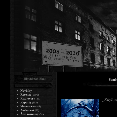
Hlavní nabídka:
Sombr
Novinky
Recenze
(1696)
Rozhovory
(367)
„Když uv
Reporty
(183)
Slova scény
(44)
Zachycení
(69)
Živé záznamy
(51)