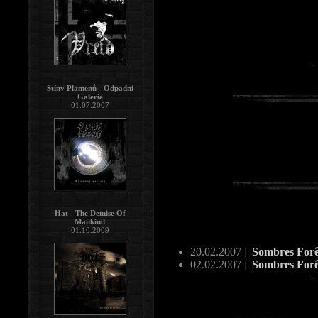
Stíny Plamenů - Odpadní
Galerie
01.07.2007
Hat - The Demise Of
Mankind
01.10.2009
20.02.2007
|
Sombres For
02.02.2007
|
Sombres Forêt