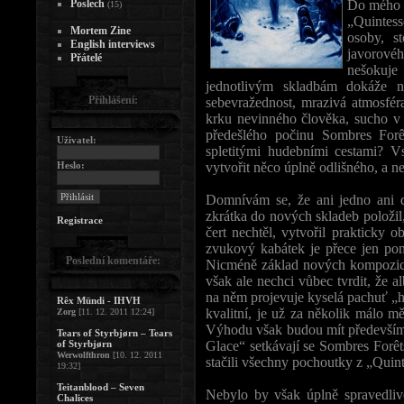
Poslech
Do mého ž
(15)
„Quintes
Mortem Zine
osoby, s
English interviews
javorovéh
Přátelé
nešokuje
jednotlivým skladbám dokáže n
Přihlášení:
sebevražednost, mrazivá atmosféra
krku nevinného člověka, sucho v k
předešlého počinu Sombres Forêt
Uživatel:
spletitými hudebními cestami? V
Heslo:
vytvořit něco úplně odlišného, a ne
Domnívám se, že ani jedno ani d
zkrátka do nových skladeb položil
Registrace
čert nechtěl, vytvořil prakticky
zvukový kabátek je přece jen poně
Poslední komentáře:
Nicméně základ nových kompozic 
však ale nechci vůbec tvrdit, ž
na něm projevuje kyselá pachuť „h
Rêx Mündi - IHVH
kvalitní, je už za několik málo mě
Zorg
[11. 12. 2011 12:24]
Výhodu však budou mít především 
Tears of Styrbjørn – Tears
of Styrbjørn
Glace“ setkávají se Sombres Forêt
Werwolfthron
[10. 12. 2011
stačili všechny pochoutky z „Quint
19:32]
Teitanblood – Seven
Nebylo by však úplně spravedliv
Chalices