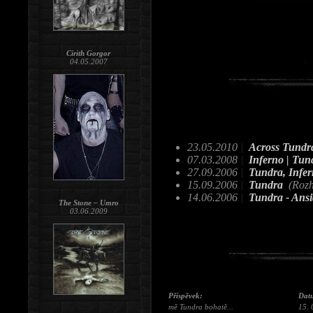
Cirith Gorgor
04.05.2007
23.05.2010
|
Across Tundr
07.03.2008
|
Inferno | Tund
27.09.2006
|
Tundra, Infer
15.09.2006
|
Tundra
(Rozh
14.06.2006
|
Tundra - Ans
The Stone – Umro
03.06.2009
Příspěvek:
Dat
mě Tundra bohatě...
15. 