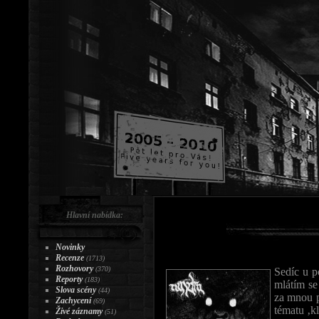
Hlavní nabídka:
Novinky
Recenze
(1713)
Rozhovory
(370)
Sedíc u p
Reporty
(183)
mlátím se
Slova scény
(44)
za mnou p
Zachycení
(69)
tématu ‚k
Živé záznamy
(51)