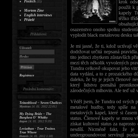
Poslech
krok ods
(15)
použít k 
Mortem Zine
kapely T
English interviews
těžko tříd
Přátelé
obsahujíc
osazenstvo onoho spolku studentů.
Přihlášení:
vyplodit black metalovou desku tak 
Je mi jasné, že ti, kdož uctívají v
Uživatel:
dodržovat určitá nepsaná pravidla
Heslo:
tito jedinci zbytkem zůstavších př
mezi těch několik vyvolených pra
Tundra celkově okupovat jeho vitr
data vydání, a to z prozaického 
Registrace
daleko, že by je jejich členové n
který lidstvu pomáhá pronikno
Poslední komentáře:
zárodečných mlhovin. Ale teď už
Věděl jsem, že Tundra od svých p
Teitanblood – Seven Chalices
metalové hudby, tedy spíše na
Mysticus
[4. 01. 2012 22:01]
metalových kapel, které si čase
My Dying Bride – The
Barghest O´ Whitby
status. Členové kapely se mnou v
dagon
[4. 01. 2012 9:19]
získat kultovní status za naprost
Leviathan - True Traitor,
nesdílí. Nicméně fakt, že je 
True Whore
undergroundovost servírují posl
theaxis
[4. 01. 2012 1:18]