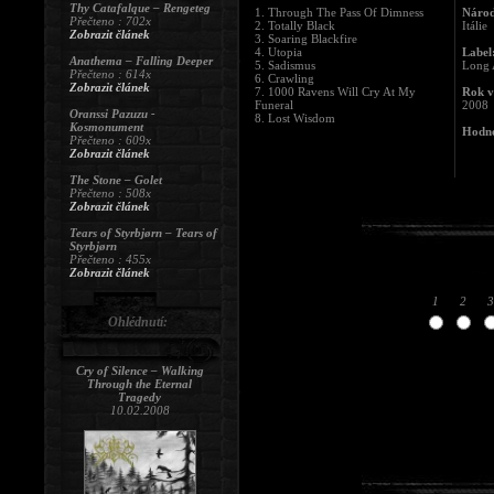
Thy Catafalque – Rengeteg
1. Through The Pass Of Dimness
Národ
Přečteno : 702x
2. Totally Black
Itálie
Zobrazit článek
3. Soaring Blackfire
4. Utopia
Label
Anathema – Falling Deeper
5. Sadismus
Long 
Přečteno : 614x
6. Crawling
Zobrazit článek
7. 1000 Ravens Will Cry At My
Rok v
Funeral
2008
Oranssi Pazuzu -
8. Lost Wisdom
Kosmonument
Hodno
Přečteno : 609x
Zobrazit článek
The Stone – Golet
Přečteno : 508x
Zobrazit článek
Tears of Styrbjørn – Tears of
Styrbjørn
Přečteno : 455x
Zobrazit článek
1
2
3
Ohlédnutí:
Cry of Silence – Walking
Through the Eternal
Tragedy
10.02.2008