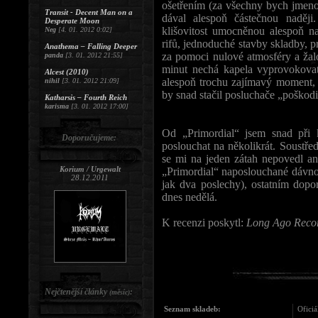
ošetřením (za všechny bych jmenov
Transit - Decent Man on a
dával alespoň částečnou naděj
Desperate Moon
klišovitost umocněnou alespoň n
Neg
[4. 01. 2012 0:02]
rifů, jednoduché stavby skladby, 
Anathema – Falling Deeper
za pomoci nulové atmosféry a žalo
panda
[3. 01. 2012 21:55]
minut nechá kapela vyprovokova
Alcest (2010)
alespoň trochu zajímavý moment, 
nihil
[3. 01. 2012 21:09]
by snad stačil posluchače „poškodi
Katharsis – Fourth Reich
karisma
[3. 01. 2012 17:00]
Od „Primordial“ jsem snad při
Doporučujeme:
poslouchat na několikrát. Soustře
se mi na jeden zátah nepovedl an
Korium / Urgewalt
„Primordial“ naposlouchané dávno
28.12.2011
jak dva poslechy), ostatním dopo
dnes nedělá.
K recenzi poskytl:
Long Ago Reco
Nejčtenější články
:
(měsíc)
Seznam skladeb:
Oficiá