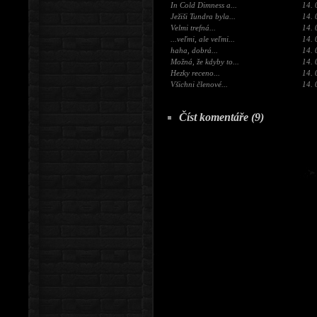
In Cold Dimness a...
14. 
Ježiši Tundra byla...
14. 
Velmi trefná...
14. 
...veľmi, ale veľmi...
14. 
haha, dobrá...
14. 
Možná, že kdyby to...
14. 
Hezky receno...
14. 
Všichni členové...
14. 
Číst komentáře (9)