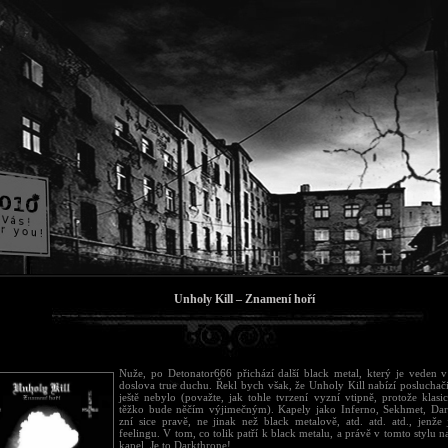
Unholy Kill – Znamení hoří
Nuže, po Detonator666 přichází další black metal, který je veden
doslova true duchu. Řekl bych však, že Unholy Kill nabízí posluchač
ještě nebylo (považte, jak tohle tvrzení vyzní vtipně, protože klasi
těžko bude něčím výjimečným). Kapely jako Inferno, Sekhmet, Dar
zní sice pravě, ne jinak než black metalově, atd. atd. atd., jenže 
feelingu. V tom, co tolik patří k black metalu, a právě v tomto stylu na 
kapel. Je to Darkthrone!