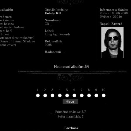
 skladeb:
Oficiální stránky:
Informace o článku:
Unholy Kill
Přidáno: 08.06.2008
yně smrti
Přečteno: 2094x
ová studna
Národnost:
tní hostina
ČR
Napsal:
Fastred
mf starých božstev
ení hoří
Label:
 bolesti
Long Ago Records
rtelnost skrze rouhačství
Dance of Eternal Shadows
Rok vydání:
rone cover)
2008
Hodnocení:
---
Hodnocení alba čtenáři
1
2
3
4
5
6
7
8
9
10
Průměrná známka:
7.7
Počet hlasujících:
7
Facebook