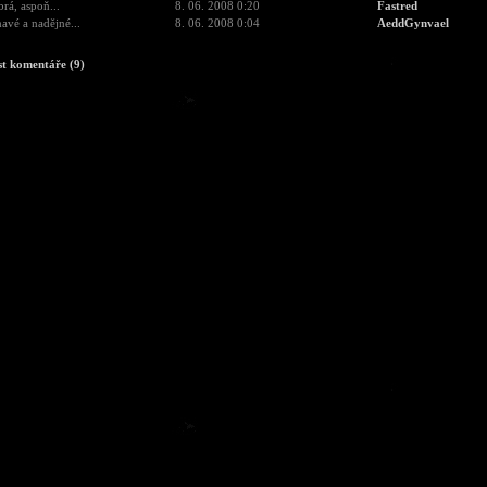
brá, aspoň...
8. 06. 2008 0:20
Fastred
avé a nadějné...
8. 06. 2008 0:04
AeddGynvael
st komentáře (9)