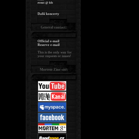
event @ fcb
Další koncerty
General contact:
Official e-mail
Reserve e-mail
This is the only way for
your requests or issues!
Mortem Zine sítě: