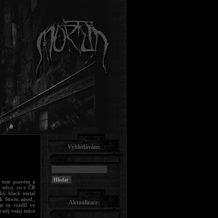
Vyhledávání:
 v tom pravém a
i něco, co v ČR
cký black metal
k Storm apod.,
Aktualizace:
je tu rozdíl ve
něj vsází tisíce