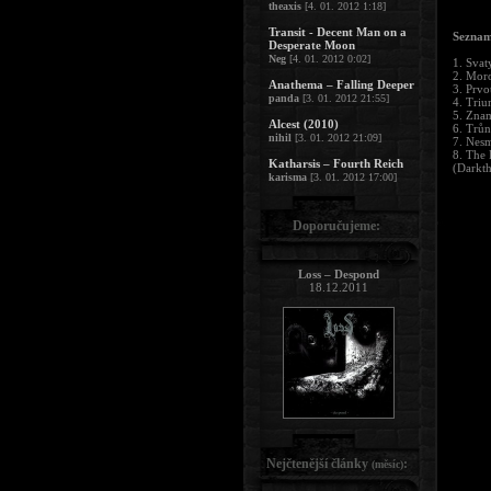
theaxis
[4. 01. 2012 1:18]
Transit - Decent Man on a
Seznam
Desperate Moon
Neg
[4. 01. 2012 0:02]
1. Svat
2. Mor
Anathema – Falling Deeper
3. Prvo
panda
[3. 01. 2012 21:55]
4. Triu
5. Znam
Alcest (2010)
6. Trůn
nihil
[3. 01. 2012 21:09]
7. Nesm
8. The 
Katharsis – Fourth Reich
(Darkth
karisma
[3. 01. 2012 17:00]
Doporučujeme:
Loss – Despond
18.12.2011
Nejčtenější články
:
(měsíc)