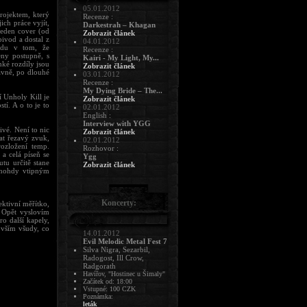
05.01.2012
rojektem, který
Recenze :
ich práce vyjít,
Darkestrah – Khagan
jeden cover (od
Zobrazit článek
ivod a dostal z
04.01.2012
odu v tom, že
Recenze :
eny postupně, s
Kairi - My Light, My...
ké rozdíly jsou
Zobrazit článek
avně, po dlouhé
03.01.2012
Recenze :
My Dying Bride – The...
í Unholy Kill je
Zobrazit článek
í. A o to je to
02.01.2012
English :
Interview with YGG
ivé. Není to nic
Zobrazit článek
at řezavý zvuk,
02.01.2012
rozložení temp.
Rozhovor :
 a celá píseň se
Ygg
tu určitě stane
Zobrazit článek
mnohdy vtipným
Koncerty:
ktivní měřítko,
. Opět vyslovím
o další kapely,
 vším všudy, co
14.01.2012
Evil Melodic Metal Fest 7
Silva Nigra, Sezarbil,
Radogost, Ill Crow,
Radgorath
Havířov, "Hostinec u Šimaly"
Začátek od: 18:00
Vstupné: 100 CZK
Poznámka:
leták