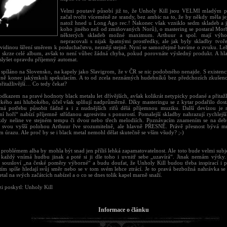
Velmi poutavě působí již to, že Unholy Kill jsou VELMI mladým p
začal tvořit víceméně ze srandy, bez ambic na to, že by někdy měla jej
natož hned u Long Ago rec.! Nakonec však vzniklo sedm skladeb a 
koho jiného než od zmiňovaných Norů), o mastering se postaral Morb
některých skladeb možné maximum. Arthuur a spol. mají výh
nepracovali s nijak špatnými prostředky, ale jak byly skladby tvoř
 vidinou šíření směrem k posluchačstvu, neznějí stejně. Nyní se samozřejmě bavíme o zvuku. Leh
é skrze celé album, avšak to není vůbec žádná chyba, pokud porovnáte výsledný produkt. A hl
 slyšet opravdu příjemný automat.
e spíláno na Slovensko, na kapely jako Slavigrom, že v ČR se nic podobného nenajde. S existenc
ivně konec jakýmkoli spekulacím. A to od zcela neznámých hudebníků bez předchozích zkušenost
přitažlivější… Co tedy čekat?
odkazem na pravé hodnoty black metalu let dřívějších, avšak kolikrát netypicky podané a přitažl
ického ani hlubokého, účel však splňují nadprůměrně. Díky masteringu se z kytar podařilo dost
má potřebu působit fádně a i z nudnějších rifů dělá příjemnou muziku. Další devízou je 
 hoří“ nabízí příjemně střídanou agresivitu s ponurostí. Pomalejší skladby nahrazují rychlejší
kdy neline ve stejném tempu či dvou nebo třech melodiích. Poznávacím znamením se na debu
 svou vyšší polohou Arthuur řve srozumitelně, ale hlavně PŘESNĚ. Právě přesnost bývá 
 úrazu. Ale proč by se i black metal nemohl dělat skutečně se vším všudy? ;-)
problémem alba by mohla být snad jen příliš lehká zapamatovatelnost. Ale toto bude velmi subje
 každý vnímá hudbu jinak a poté si ji dle toho i uvnitř sebe „uzavírá“. Jinak nemám výtky
 sousloví „na české poměry výborné“ a budu doufat, že Unholy Kill budou třeba inspirací i pr
atím spíše hledají svůj směr nebo se v tom svém lehce ztrácí. Je to pravá bezbožná nahrávka se
tal na svých začátcích nabízel a o co se dnes tolik kapel marně snaží.
i poskytl: Unholy Kill
Informace o článku