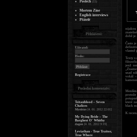
Poslech
(15)
Mortem Zine
English interviews
Přátelé
nijakou
znateln
Přihlášení:
době je
Často j
definit
Uživatel:
vlastně 
Heslo:
Texty s 
filozof
jenž ne
„Znamení
snad ni
Registrace
vokál –
kamenem
Poslední komentáře:
Menším 
protože
potupné
Teitanblood – Seven
které z
Chalices
black me
Mysticus
[4. 01. 2012 22:01]
K recenz
My Dying Bride – The
Barghest O´ Whitby
dagon
[4. 01. 2012 9:19]
Leviathan - True Traitor,
True Whore