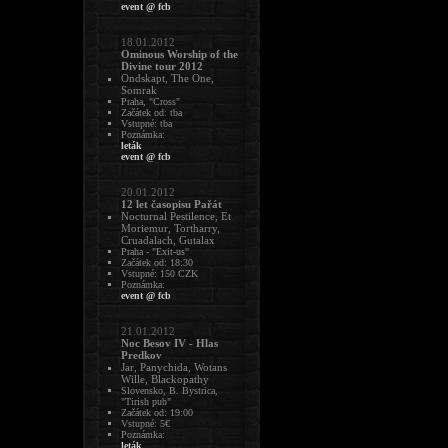
event @ fcb
18.01.2012
Ominous Worship of the
Divine tour 2012
Ondskapt, The One,
Somrak
Praha, "Cross"
Začátek od: tba
Vstupné: tba
Poznámka:
leták
event @ fcb
20.01.2012
12 let časopisu Pařát
Nocturnal Pestilence, Et
Moriemur, Tortharry,
Cruadalach, Gutalax
Praha - "Exit-us"
Začátek od: 18:30
Vstupné: 150 CZK
Poznámka:
event @ fcb
21.01.2012
Noc Besov IV - Hlas
Predkov
Jar, Panychida, Wotans
Wille, Blackopathy
Slovensko, B. Bystrica,
"Tirish pub"
Začátek od: 19:00
Vstupné: 5€
Poznámka:
leták