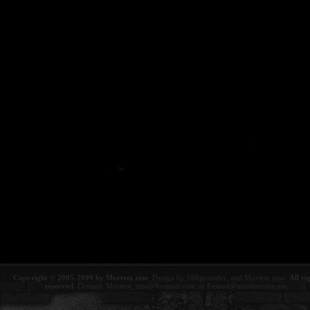
Copyright © 2005-2009 by Mortem zine
. Design by 666pounder, and Mortem zine.
All ri
reserved.
Contact:
Mortem_zine@hotmail.com
or
Fastred@mortemzine.net
.