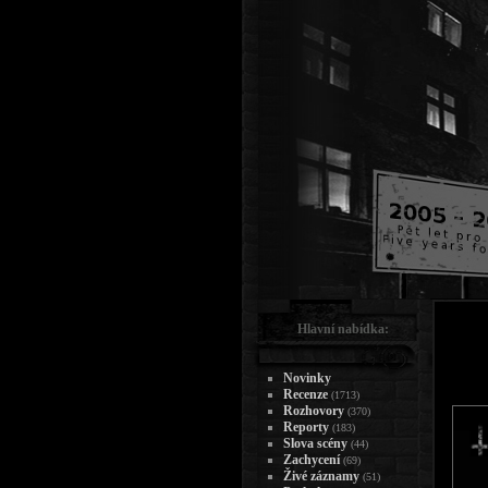
Hlavní nabídka:
Novinky
Recenze
(1713)
Rozhovory
(370)
Reporty
(183)
Slova scény
(44)
Zachycení
(69)
Živé záznamy
(51)