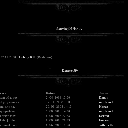
Související članky
27.11.2008
|
Unholy Kill
(Rozhovor)
Komentáře
pěvek:
Datum:
Jméno:
som od tohto...
2. 04. 2009 13:38
Dagon
 byli pánové u...
12. 11. 2008 15:03
morbivod
em si to na...
20. 06. 2008 14:13
Honza
 sympatickej...
9. 06. 2008 14:20
morbivod
á právě taky...
8. 06. 2008 22:28
fastred
lednej dobe...
8. 06. 2008 20:33
funeris
m pocul len 2...
8. 06. 2008 15:58
satharoth