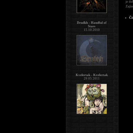
je do
Zajím
Čí
Drudkh - Handful of
Stars
15.10.2010
Kvelertak - Kvelertak
29.05.2011