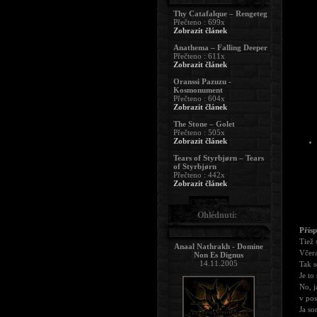
Thy Catafalque – Rengeteg
Přečteno : 699x
Zobrazit článek
Anathema – Falling Deeper
Přečteno : 611x
Zobrazit článek
Oranssi Pazuzu -
Kosmonument
Přečteno : 604x
Zobrazit článek
The Stone – Golet
Přečteno : 505x
Zobrazit článek
Tears of Styrbjørn – Tears
of Styrbjørn
Přečteno : 442x
Zobrazit článek
Ohlédnutí:
Přís
Tiež 
Anaal Nathrakh - Domine
Včera
Non Es Dignus
14.11.2005
Tak s
Je to
No, j
v pos
Ja so