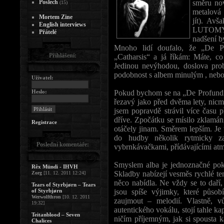
Poslech
směru nov
(15)
metalová 
Mortem Zine
jít). Avš
English interviews
LUTOMYS
Přátelé
nadšení b
Mnoho lidí doufalo, že „De Pr
Přihlášení:
„Catharsis“ a já říkám: Máte, co
Jedinou nevýhodou, doslova prob
podobnost s albem minulým , nebo 
Uživatel:
Heslo:
Pokud bychom se na „De Profundis“
řezavý jako před dvěma lety, nic
jsem popravdě strávil více času 
dříve. Zpočátku se mísilo zklamán
Registrace
otáčely jinam. Směrem lepším. J
do hudby několik rytmicky z
Poslední komentáře:
vybrnkávačkami, přídávajícími atm
Smyslem alba je jednoznačné pokrač
Rêx Mündi - IHVH
Skladby nabízejí vesměs rychlé te
Zorg
[11. 12. 2011 12:24]
něco nabídla. Ne vždy se to daří,
Tears of Styrbjørn – Tears
of Styrbjørn
jsou spíše výjimky, které půso
Werwolfthron
[10. 12. 2011
zaujmout – melodií. Vlastně, v
19:32]
autentického vokálu, stojí tahle k
Teitanblood – Seven
ničím příjemným, jak si spousta 
Chalices