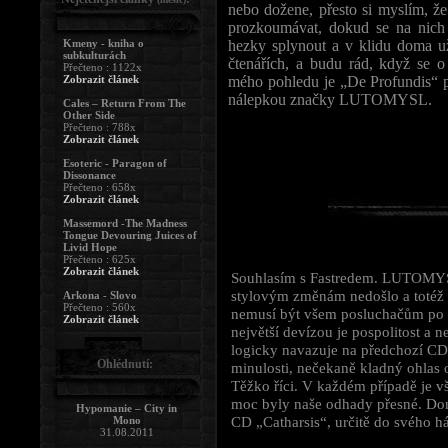
nebo dožene, přesto si myslím, že
prozkoumávat, dokud se na nich 
Kmeny - kniha o
hezky splynout a v klidu doma u
subkulturách
čtenářích, a budu rád, když se o
Přečteno : 1122x
Zobrazit článek
mého pohledu je „De Profundis“ po
nálepkou značky LUTOMYSL.
Cales – Return From The
Other Side
Přečteno : 788x
Zobrazit článek
Esoteric - Paragon of
Dissonance
Přečteno : 658x
Zobrazit článek
Massemord -The Madness
Tongue Devouring Juices of
Livid Hope
Přečteno : 625x
Zobrazit článek
Souhlasím s Fastredem. LUTOMYS
stylovým změnám nedošlo a totéž 
Arkona - Slovo
Přečteno : 560x
nemusí být všem posluchačům po c
Zobrazit článek
největší devízou je pospolitost a 
logicky navazuje na předchozí CD 
Ohlédnutí:
minulosti, nečekaně kladný ohlas o
Těžko říci. V každém případě je v
moc byly naše odhady přesné. Domní
Hypomanie – City in
CD „Catharsis“, určitě do svého há
Mono
31.08.2011