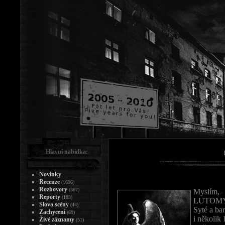
Hlavní nabídka:
Novinky
Recenze
(1696)
Rozhovory
(367)
Myslím, 
Reporty
(183)
LUTOMYSL
Slova scény
(44)
Syté a bar
Zachycení
(69)
i několik 
Živé záznamy
(51)