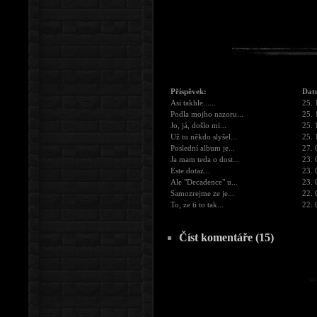
Příspěvek:
Dat
Asi takhle......
25. 
Podla mojho nazoru...
25. 
Jo, já, došlo mi...
25. 
Už tu někdo slyšel...
25. 
Poslední album je...
27. 
Ja mam teda o dost...
23. 
Este dotaz...
23. 
Ale "Decadence" u...
23. 
Samozrejme ze je...
22. 
To, ze ti to tak...
22. 
Číst komentáře (15)