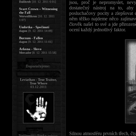
jsou, proč je nepromyslet, nev
Dalihrob
[10. 12. 2011 6:01]
dostatečný nástroj na to, aby
Svart Crown – Witnessing
the Fall
posluchačovy pocity a zlepšovat 
Werwolfthron
[10. 12. 2011
něm těžko najdeme něco zajímavé
1:07]
člověk našel to své a jde přirozeně
Umbrtka - Spočinutí
ocení každý jednotlivý faktor.
dagon
[9. 12. 2011 14:09]
Burzum - Fallen
dagon
[9. 12. 2011 11:01]
Arkona - Slovo
Mercader
[8. 12. 2011 15:58]
Doporučujeme:
Leviathan - True Traitor,
True Whore
03.12.2011
Silnou atmosféru prvních třech, č
Nejčtenější články
:
(měsíc)