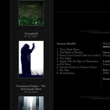
Stronghold
07.02.2007
Seznam skladeb:
Oficiá
nejsou
1. Thou Shalt Shine
2. The Blade of Reality
Národ
3. Peace is not Found (Ode to Lucifer)
Ukraj
4. The Night
5. Angel with the Sign of Damnation
Label
on His Brow
Super
6. Autumn Etude in Crimson Tones
7. My Way
Rok v
8. Proclamation
2008
Hodno
Frostmoon Eclipse – The
End Stands Silent
02.03.2011