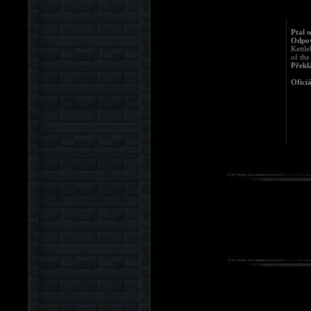
Ptal s
Odpov
Kettl
of the
Překl
Ofici