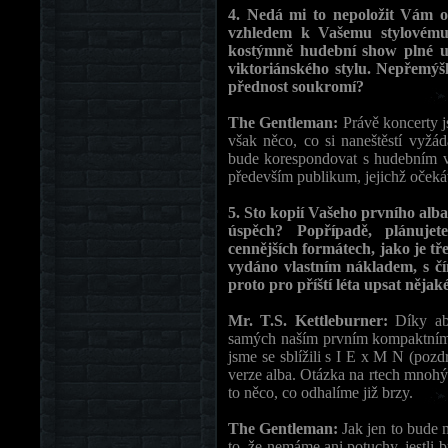
4. Nedá mi to nepoložit Vám o
vzhledem k Vašemu stylovému
kostýmně hudební show plné u
viktoriánského stylu. Nepřemý
přednost soukromí?
The Gentleman:
Právě koncerty j
však něco, co si naneštěstí vyžád
bude korespondovat s hudebním v
především publikum, jejichž očeká
5. Sto kopií Vašeho prvního alba
úspěch? Popřípadě, plánujet
cennějších formátech, jako je tř
vydáno vlastním nákladem, s čí
proto pro příští léta upsat něja
Mr. T.S. Kettleburner:
Díky ab
samých naším prvním kompaktním 
jsme se sblížili s I E x M N (poz
verze alba. Otázka na rtech mnoh
to něco, co odhalíme již brzy.
The Gentleman:
Jak jen to bude
to, že nemáme ani potuchy, jestli