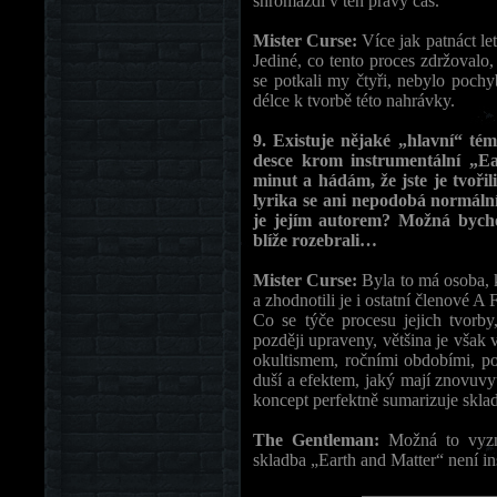
shromáždí v ten pravý čas.
Mister Curse:
Více jak patnáct l
Jediné, co tento proces zdržovalo
se potkali my čtyři, nebylo poch
délce k tvorbě této nahrávky.
9. Existuje nějaké „hlavní“ t
desce krom instrumentální „E
minut a hádám, že jste je tvoři
lyrika se ani nepodobá normáln
je jejím autorem? Možná bychom
blíže rozebrali…
Mister Curse:
Byla to má osoba, 
a zhodnotili je i ostatní členové A 
Co se týče procesu jejich tvorb
později upraveny, většina je však 
okultismem, ročními obdobími, pos
duší a efektem, jaký mají znovuvy
koncept perfektně sumarizuje skla
The Gentleman:
Možná to vyzní
skladba „Earth and Matter“ není ins