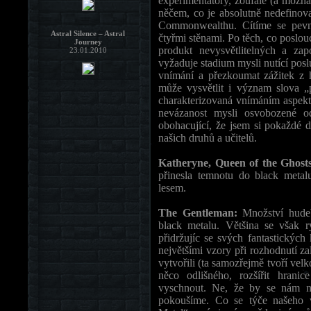
experimentátory, zoufale (a možná
něčem, co je absolutně nedefinova
Commonwealthu. Cítíme se pevně
Astral Silence – Astral
čtyřmi stěnami. Po těch, co poslou
Journey
produkt nevysvětlitelných a za
23.01.2010
vyžaduje stadium mysli nutící posl
vnímání a přezkoumat zážitek z 
může vysvětlit i význam slova „
charakterizovaná vnímáním aspekt
nevázanost mysli osvobozené od
obohacující, že jsem si pokaždé d
našich druhů a učitelů.
Katheryne, Queen of the Ghost
přinesla temnotu do black meta
lesem.
The Gentleman:
Množství hude
black metalu. Většina se však r
přidržujíc se svých fantastických
největšími vzory při rozhodnutí zal
vytvořili (ta samozřejmě tvoří velko
něco odlišného, rozšířit hrani
vyschnout. Ne, že by se nám n
pokoušíme. Co se týče našeho vy