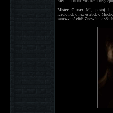
Metal“ není nic víc, než lenivý zp
Mister Curse:
Můj postoj k „
ideologický, než estetický. Mnoho
samozvané elitě. Znesvětit je všec