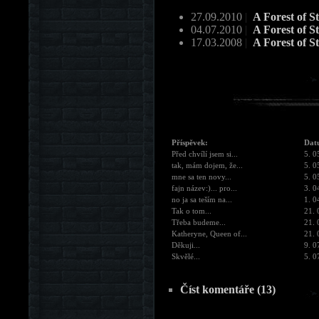
27.09.2010
|
A Forest of S
04.07.2010
|
A Forest of St
17.03.2008
|
A Forest of S
Příspěvek:
Dat
Před chvílí jsem si...
5. 0
tak, mám dojem, že...
5. 0
mne sa ten novy...
5. 0
fajn název:)... pro...
3. 0
no ja sa teším na...
1. 0
Tak o tom...
21. 
Třeba budeme...
21. 
Katheryne, Queen of...
21. 
Děkuji...
9. 0
Skvělé...
5. 0
Číst komentáře (13)