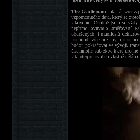
historické vědy se u Vás setkáva
The Gentleman:
Jak už jsem vzp
vzpomenutého data, který se ztoto
takovému. Osobně jsem se vždy r
nepřímo ovlivnilo směřování k
obdržených, i manifestů deklaro
pochopili více než my a obohacuj
budou pokračovat ve vývoji, tran
číst mnohé subjekty, které pro n
jak interpretovat co vlastně děláme