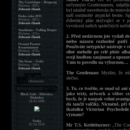
Thy Catafalque – Rengeteg
nečestným Gentlemanem, utápějí
Přečteno : 802x
Zobrazit článek
byl násilně naverbován do testová
naší osminohé atypické bestie. Sp
Deska roku 2011
Přečteno : 687x
ďábelský plán skrývající se v 
Zobrazit článek
vyvrácení našich společných nočn
Anathema – Falling Deeper
Přečteno : 671x
2. Před nedávnem jste vydali d
Zobrazit článek
mého názoru rozhodně patří me
Oranssi Pazuzu -
Používáte netypické nástroje v 
Kosmonument
Přečteno : 670x
silné melodie po celé ploše alba 
Zobrazit článek
svojí hudbou zaujmout a upozorni
The Stone – Golet
Vám to povedlo na výbornou…
Přečteno : 595x
Zobrazit článek
The Gentleman:
Myslím, že ml
slečno.
Ohlédnutí:
3. To, co tvoříte, se snad už ani
jako texty, artwork a vůbec ce
Black Jade – Helvetica
Diabolica
bych, že je naopak velmi avant
18.03.2008
dá tančit valčík). Nicméně, při
škatulku Victorian Psychedel
význam?
Nadja
05.04.2010
Mr T.S. Kettleburner:
„The Cor