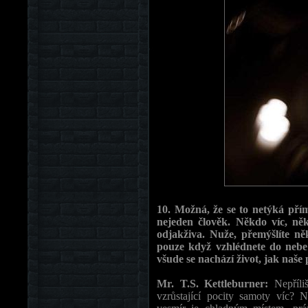
10. Možná, že se to netýká přím
nejeden člověk. Někdo víc, ně
odjakživa. Nuže, přemýšlíte něk
pouze když vzhlédnete do nebe?
všude se nachází život, jak naše
Mr. T.S. Kettleburner:
Nepříli
vzrůstající pocity samoty víc? 