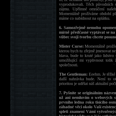
vyprodukovali. Těch původních s
zájmu. Upřímné omráčení našeho
Momentálně prožíváme období plné 
máme co nabídnout na oplátku.
6. Samozřejmě nemohu opomeno
mírně předčasné vyptávat se na 
vůbec svoji tvorbu chcete posuno
Mister Curse:
Momentálně prožív
kterou bych tu zřejmě jmenovat n
hlava, bude to kruté jako lidstvo
umožňující mi vyplivnout tolik 
společnosti.
The Gentleman:
Eeehm. Je těžké
další nahrávka bude. Není to 
prioritou je udělat náš aktuální poč
7. Pyšníte se originálním názve
už ani nemluvím o webových st
prvního ledna roku tisícího osm
záhadné věci okolo Vaší existen
spleti znamení Vámi vytvořený