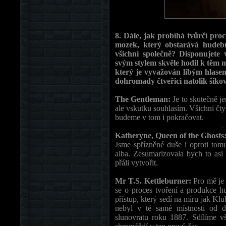
8. Dále, jak probíhá tvůrčí pro
mozek, který obstarává hudebn
všichni společně? Disponujete
svým stylem skvěle hodil k těm 
který je vyvažován libým hlas
dohromady čtveřici natolik šik
The Gentleman:
Je to skutečně j
ale vskutku souhlasím. Všichni čt
budeme v tom i pokračovat.
Katheryne, Queen of the Ghosts
Jsme spřízněné duše i oproti tomu
alba. Zesumarizovala bych to asi t
přáli vytvořit.
Mr T.S. Kettleburner:
Pro mě je 
se o proces tvoření a produkce h
přístup, který sedí na míru jak Kl
nebyl v té samé místnosti od 
slunovratu roku 1887. Sdílíme v