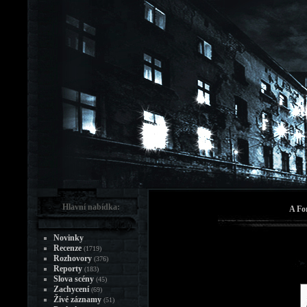
Hlavní nabídka:
A For
Novinky
Recenze
(1719)
Rozhovory
(376)
Reporty
(183)
Slova scény
(45)
Zachycení
(69)
Živé záznamy
(51)