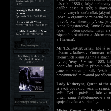
damienchrist
[10. 01. 2012
nás roku 1886 (i když rozhovor
11:53]
dalších deset let zpět) s úmysle
Semargl - Ordo Bellictum
obdivovaných současníků, jakými 
Satanas
Epizeuxis
[9. 01. 2012 18:48]
(pozn. – organizace založená na s
pravdě, tzv. „theosophy“, což je 
Horna - Ääniä Yössä
BUTCHER
[9. 01. 2012 16:22]
Anna Kingsfordová, Annie Besant
(pozn. – učení spojující magii a s
Drudkh - Handful of Stars
dagon
[8. 01. 2012 10:29]
západního okultismu a jádrem mno
a Thelema).
Doporučujeme:
Mr T.S. Kettleburner:
Mé já se 
návratu z království Ottomana ro
My Dying Bride – The
tajemstvích klanu Ashina a strach 
Barghest O´ Whitby
byl zajištěný už v roce 1883, k
03.01.2012
podnikání. Právě to přineslo nár
jsme se znovu potkali. Avšak 
nevyhnutelně relevantní pro všechn
Lady Katheryne, Queen of the 
si svoji obvyklou večerní seanci
světa. Byl to právě on, kdo za 
příteli, panu Kettleburnerovi a 
spojení zvuku a spirituality.
Nejčtenější články
:
(měsíc)
Mister Curse:
Do let předcház