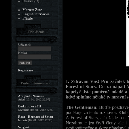
Poslech
(15)
Mortem Zine
English interviews
Přátelé
Přihlášení:
Uživatel:
Heslo:
Registrace
1. Zdravím Vás! Pro začátek 
Poslední komentáře:
Forest of Stars. Co za nápad 
kapely? Jste poměrně mladé a 
Azaghal - Nemesis
když splníme nějaké ty mravní so
Arkti
[10. 01. 2012 22:07]
Deska roku 2011
The Gentleman:
Buďte pozdraven
Mysticus
[10. 01. 2012 22:02]
poděkuje za tento rozhovor. Klub 
Root - Heritage of Satan
A Forest of Stars, ať už jde o naš
lunaris
[10. 01. 2012 17:38]
Nezahrnuje jen čtyři členy, ale 
Sargeist
svoji výjimečnost skrze přátelství,