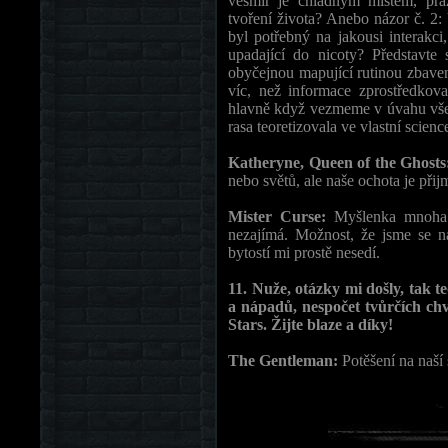
vesmír je chladným místem, p
tvoření života? Anebo názor č. 2: 
byl potřebný na jakousi interakci
upadající do nicoty? Představte
obyčejnou mapující rutinou zbaven
víc, než informace zprostředkova
hlavně když vezmeme v úvahu všech
rasa teoretizovala ve vlastní science
Katheryne, Queen of the Ghost
nebo světů, ale naše ochota je přij
Mister Curse:
Myšlenka mnoha 
nezajímá. Možnost, že jsme se na
bytostí mi prostě nesedí.
11. Nuže, otázky mi došly, tak t
a nápadů, nespočet tvůrčích ch
Stars. Žijte blaze a díky!
The Gentleman:
Potěšení na naší 