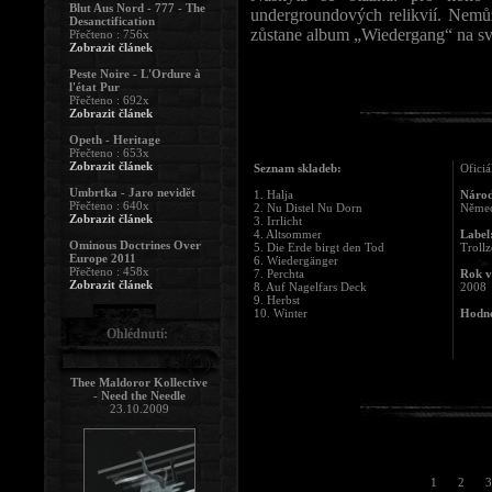
Blut Aus Nord - 777 - The
undergroundových relikvií. Nemůžu
Desanctification
zůstane album „Wiedergang“ na s
Přečteno : 756x
Zobrazit článek
Peste Noire - L'Ordure à
l'état Pur
Přečteno : 692x
Zobrazit článek
Opeth - Heritage
Přečteno : 653x
Zobrazit článek
Seznam skladeb:
Oficiá
Umbrtka - Jaro nevidět
1. Halja
Národ
Přečteno : 640x
2. Nu Distel Nu Dorn
Něme
Zobrazit článek
3. Irrlicht
4. Altsommer
Label
Ominous Doctrines Over
5. Die Erde birgt den Tod
Troll
Europe 2011
6. Wiedergänger
Přečteno : 458x
7. Perchta
Rok v
Zobrazit článek
8. Auf Nagelfars Deck
2008
9. Herbst
10. Winter
Hodno
Ohlédnutí:
Thee Maldoror Kollective
- Need the Needle
23.10.2009
1
2
3