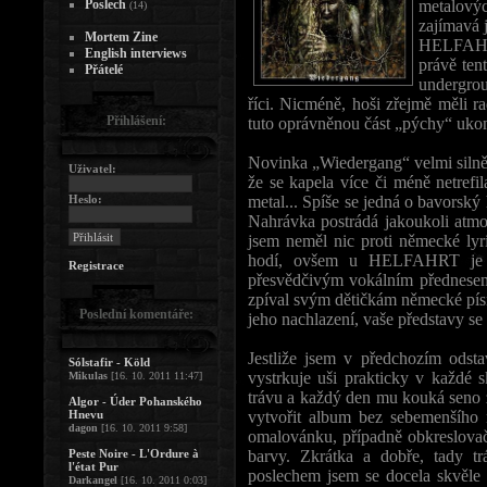
Poslech
metalový
(14)
zajímavá 
Mortem Zine
HELFAHRT
English interviews
právě ten
Přátelé
undergrou
říci. Nicméně, hoši zřejmě měli r
Přihlášení:
tuto oprávněnou část „pýchy“ ukon
Novinka „Wiedergang“ velmi silně
Uživatel:
že se kapela více či méně netref
Heslo:
metal... Spíše se jedná o bavorský 
Nahrávka postrádá jakoukoli atmo
jsem neměl nic proti německé ly
hodí, ovšem u HELFAHRT je to
Registrace
přesvědčivým vokálním přednesem
zpíval svým dětičkám německé písn
Poslední komentáře:
jeho nachlazení, vaše představy se
Jestliže jsem v předchozím odsta
Sólstafir - Köld
vystrkuje uši prakticky v každé 
Mikulas
[16. 10. 2011 11:47]
trávu a každý den mu kouká seno z
Algor - Úder Pohanského
Hnevu
vytvořit album bez sebemenšího 
dagon
[16. 10. 2011 9:58]
omalovánku, případně obkreslovačk
Peste Noire - L'Ordure à
barvy. Zkrátka a dobře, tady tr
l'état Pur
poslechem jsem se docela skvěle 
Darkangel
[16. 10. 2011 0:03]