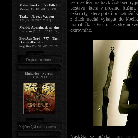
jsem se těšil na track číslo sedm, 
Malevolentia – Ex Oblivion
postavu, která v prosinci (tuším,
Mentor
[15. 10. 2011 21:43]
ovšem ty, které potká při setmění
Taake - Noregs Vaapen
z dítek nechá vykapat do kbelík
AN
[15. 10. 2011 21:07]
prababička. Ovšem... zvyky nezvyk
Morbid Abominations' zine
extrovního.
Epizeuxis
[15. 10. 2011 18:58]
Blut Aus Nord - 777 - The
Desanctification
forgotten
[15. 10. 2011 17:32]
Doporučujeme:
Einherjer - Norrøn
04.10.2011
Nejčtenější články
:
(měsíc)
Naskýtá se otázka: pro koho 