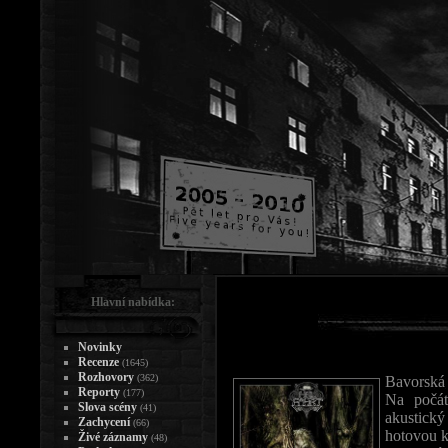
Hlavní nabídka:
Novinky
Recenze
(1645)
Rozhovory
(362)
Bavorská
Reporty
(177)
Na počát
Slova scény
(41)
akustický
Zachycení
(66)
hotovou k
Živé záznamy
(48)