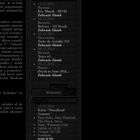
siť, že to bola
11.12.2011
päť pripomínajú
Recenze :
než príjemným
Rêx Mündi - IHVH
Zobrazit článek
10.12.2011
ojskou verziou
Recenze :
d legendy menom
Byfrost – Of Death
 všadiaľ dýcha
Zobrazit článek
vých zverstiev.
10.12.2011
á, neustále si
Slova scény :
ý album označiť
Trefa do černého #11
ex V" ! Neberte
Zobrazit článek
 vám nakope riť
09.12.2011
h dokáže naozaj
Recenze :
 Schattensturm a
Tears of...
koncom skladby
Zobrazit článek
tálku v strede
09.12.2011
 kuse užívam už
Report :
su a posluchov.
Death in June 30th...
okál, ktorý mne
Zobrazit článek
oravým škrekom
Koncerty:
é “kolieska” vo
 začiatku až do
23.12.2011
 že patrí k tomu
Křest "Woodland
lepších albumov
Journey"
Panychida, Stíny Plamenů,
The Witch, Worx
Plzeň, "Parlament Club"
Začátek od: 18:30
Vstupné: 66 CZK
Poznámka:
event @ fcb