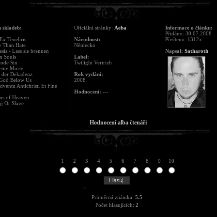
 skladeb:
Oficiální stránky:
Aeba
Informace o článku:
Přidáno: 30.07.2008
Ex Tenebris
Národnost:
Přečteno: 1312x
e Than Hate
Německo
sis - Lass sie brennen
Napsal:
Satharoth
n Souls
Label:
code Sin
Twilight Vertrieb
etite Morte
t der Dekadenz
Rok vydání:
 God Below Us
2008
dventu Antichristi Et Fine
Hodnocení:
---
ns of Heaven
g Or Slave
Hodnocení alba čtenáři
1
2
3
4
5
6
7
8
9
10
Průměrná známka:
5.5
Počet hlasujících:
2