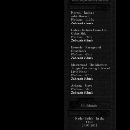
Kmeny - kniha o
subkulturách
Přečteno : 1124x
Zobrazit článek
Cales – Return From The
Other Side
Přečteno : 788x
Zobrazit článek
Esoteric - Paragon of
Dissonance
Přečteno : 658x
Zobrazit článek
Massemord -The Madness
Tongue Devouring Juices of
Livid Hope
Přečteno : 625x
Zobrazit článek
Arkona - Slovo
Přečteno : 560x
Zobrazit článek
Ohlédnutí:
Nader Sadek - In the
Flesh
27.07.2011