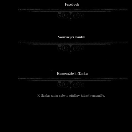
Facebook
Související članky
Komentáře k článku
K článku zatím nebyly přidány žádné komentáře.