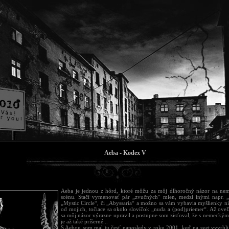
Aeba - Kodex V
Aeba je jednou z hôrd, ktoré môžu za môj dlhoročný názor na ne
scénu. Stačí vymenovať pár „zvučných“ mien, medzi inými napr. „
„Mystic Circle“, či „Abyssaria“ a možno sa vám vybavia myšlienky nie
od mojich, točiace sa okolo slovíčok „nuda a (pod)priemer“. Až oveľ
sa môj názor výrazne upravil a postupne som zisťoval, že s nemeckým
je až také príšerné...
S Aebou som mal tu česť naposledy v roku 2001, keď na svet vyvrhli