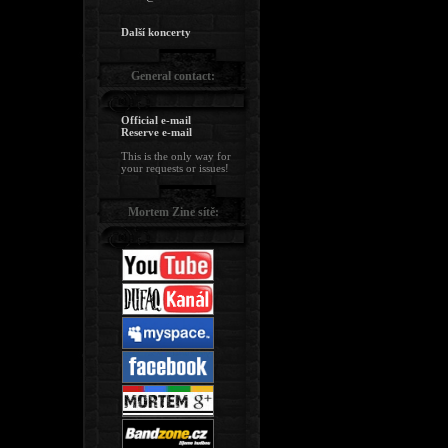
Další koncerty
General contact:
Official e-mail
Reserve e-mail
This is the only way for
your requests or issues!
Mortem Zine sítě: