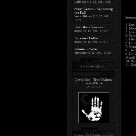
Dalihrob
[10. 12. 2011 6:01]
Svart Crown – Witnessing
the Fall
Werwolfthron
[10. 12. 2011
Seznam
1:07]
1. Lux 
Umbrtka - Spočinutí
2. Mor
dagon
[9. 12. 2011 14:09]
3. Neme
4. Seve
Burzum - Fallen
5. Life
dagon
[9. 12. 2011 11:01]
6. La P
7. Geis
Arkona - Slovo
8. The
Mercader
[8. 12. 2011 15:58]
9. De A
Mundi
10. Rui
11. Kin
Doporučujeme:
Leviathan - True Traitor,
True Whore
03.12.2011
Nejčtenější články
:
(měsíc)