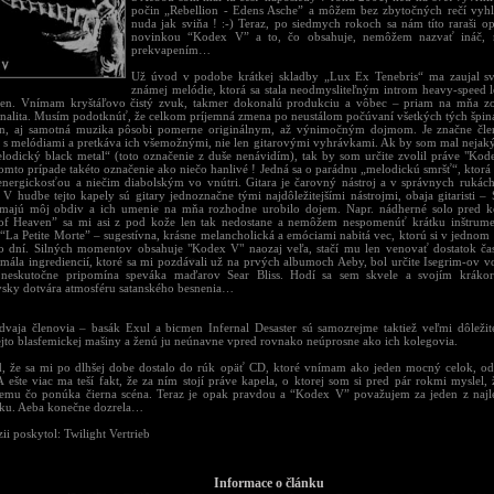
počin „Rebellion - Edens Asche” a môžem bez zbytočných rečí vyhlá
nuda jak sviňa ! :-) Teraz, po siedmych rokoch sa nám títo raraši o
novinkou “Kodex V” a to, čo obsahuje, nemôžem nazvať ináč, 
prekvapením…
Už úvod v podobe krátkej skladby „Lux Ex Tenebris“ ma zaujal sv
známej melódie, ktorá sa stala neodmysliteľným introm heavy-spee
en. Vnímam kryštáľovo čistý zvuk, takmer dokonalú produkciu a vôbec – priam na mňa zo
onalita. Musím podotknúť, že celkom príjemná zmena po neustálom počúvaní všetkých tých špina
, aj samotná muzika pôsobi pomerne originálnym, až výnimočným dojmom. Je značne členit
 s melódiami a pretkáva ich všemožnými, nie len gitarovými vyhrávkami. Ak by som mal nejak
lodický black metal“ (toto označenie z duše nenávidím), tak by som určite zvolil práve "Kod
tomto prípade takéto označenie ako niečo hanlivé ! Jedná sa o parádnu „melodickú smršť“, ktorá
energickosťou a niečim diabolským vo vnútri. Gitara je čarovný nástroj a v správnych rukác
. V hudbe tejto kapely sú gitary jednoznačne tými najdôležitejšími nástrojmi, obaja gitaristi –
majú môj obdiv a ich umenie na mňa rozhodne urobilo dojem. Napr. nádherné solo pred 
of Heaven” sa mi asi z pod kože len tak nedostane a nemôžem nespomenúť krátku inštrumen
“La Petite Morte” – sugestívna, krásne melancholická a emóciami nabitá vec, ktorú si v jednom
o dní. Silných momentov obsahuje "Kodex V" naozaj veľa, stačí mu len venovať dostatok ča
 mála ingrediencií, ktoré sa mi pozdávali už na prvých albumoch Aeby, bol určite Isegrim-ov v
 neskutočne pripomína speváka maďarov Sear Bliss. Hodí sa sem skvele a svojím krák
vsky dotvára atmosféru satanského besnenia…
 dvaja členovia – basák Exul a bicmen Infernal Desaster sú samozrejme taktiež veľmi dôležit
tejto blasfemickej mašiny a ženú ju neúnavne vpred rovnako neúprosne ako ich kolegovia.
, že sa mi po dlhšej dobe dostalo do rúk opäť CD, ktoré vnímam ako jeden mocný celok, od
A ešte viac ma teší fakt, že za ním stojí práve kapela, o ktorej som si pred pár rokmi myslel,
iemu čo ponúka čierna scéna. Teraz je opak pravdou a “Kodex V” považujem za jeden z naj
oku. Aeba konečne dozrela…
ii poskytol: Twilight Vertrieb
Informace o článku