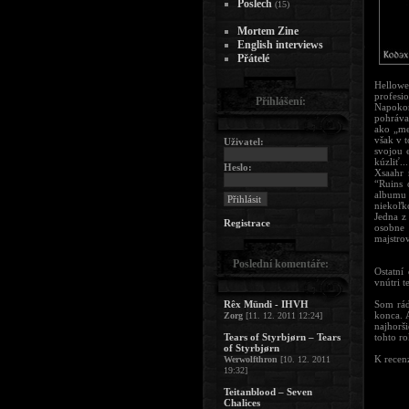
Poslech
(15)
Mortem Zine
English interviews
Přátelé
Hellowe
profesi
Přihlášení:
Napokon
pohráva
ako „me
však v 
Uživatel:
svojou 
kúzliť..
Heslo:
Xsaahr 
“Ruins 
albumu 
niekoľk
Jedna z
Registrace
osobne
majstro
Poslední komentáře:
Ostatní
vnútri 
Rêx Mündi - IHVH
Som rád
konca. 
Zorg
[11. 12. 2011 12:24]
najhorš
Tears of Styrbjørn – Tears
tohto r
of Styrbjørn
K recenz
Werwolfthron
[10. 12. 2011
19:32]
Teitanblood – Seven
Chalices