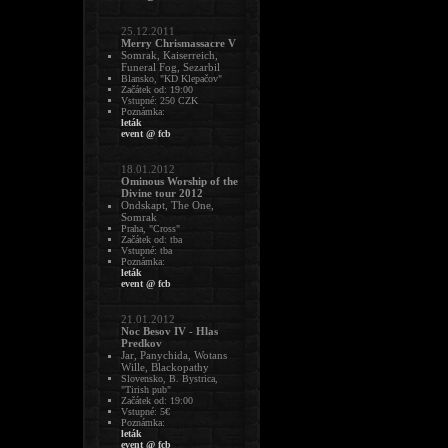
25.12.2011
Merry Chrismassacre V
Somrak, Kaiserreich,
Funeral Fog, Sezarbil
Blansko, "KD Klepačov"
Začátek od: 19:00
Vstupné: 250 CZK
Poznámka:
leták
event @ fcb
18.01.2012
Ominous Worship of the
Divine tour 2012
Ondskapt, The One,
Somrak
Praha, "Cross"
Začátek od: tba
Vstupné: tba
Poznámka:
leták
event @ fcb
21.01.2012
Noc Besov IV - Hlas
Predkov
Jar, Panychida, Wotans
Wille, Blackopathy
Slovensko, B. Bystrica,
"Tirish pub"
Začátek od: 19:00
Vstupné: 5€
Poznámka:
leták
event @ fcb