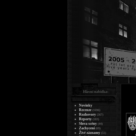
Hlavní nabídka:
Novinky
Recenze
(1696)
Rozhovory
(367)
Reporty
(183)
Slova scény
(44)
Zachycení
(69)
Živé záznamy
(51)