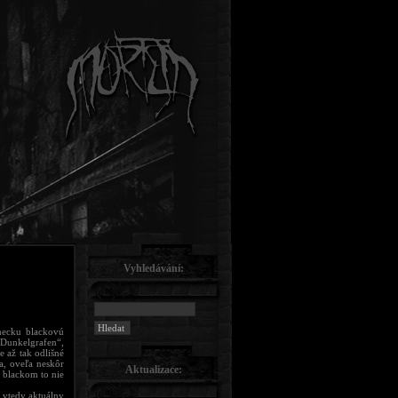
Vyhledávání:
mecku blackovú
Dunkelgrafen“,
 až tak odlišné
a, oveľa neskôr
Aktualizace:
 blackom to nie
 vtedy aktuálny