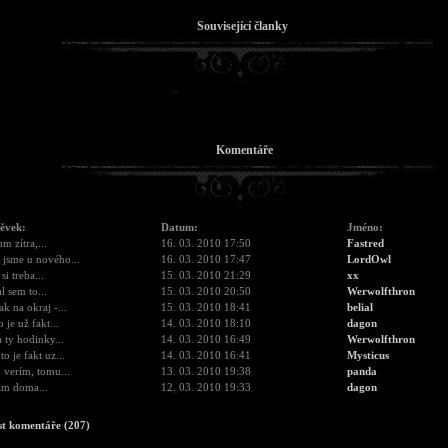
Související članky
Komentáře
pěvek:
Datum:
Jméno:
m zítra,...
16. 03. 2010 17:50
Fastred
jsme u nového...
16. 03. 2010 17:47
LordOwl
si treba...
15. 03. 2010 21:29
xx
l sem to...
15. 03. 2010 20:50
Werwolfthron
ak na okraj -...
15. 03. 2010 18:41
belial
o je už fakt...
14. 03. 2010 18:10
dagon
a ty hodinky...
14. 03. 2010 16:49
Werwolfthron
to je fakt uz...
14. 03. 2010 16:41
Mysticus
o verím, tomu...
13. 03. 2010 19:38
panda
ám doma...
12. 03. 2010 19:33
dagon
st komentáře (207)