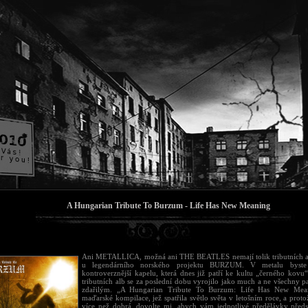
A Hungarian Tribute To Burzum - Life Has New Meaning
Ani METALLICA, možná ani THE BEATLES nemají tolik tributních al
u legendárního norského projektu BURZUM. V metalu byste 
kontroverznější kapelu, která dnes již patří ke kultu „černého kovu
tributních alb se za poslední dobu vyrojilo jako much a ne všechny p
zdařilým. „A Hungarian Tribute To Burzum: Life Has New Mean
maďarské kompilace, jež spatřila světlo světa v letošním roce, a protože
více než dobrá, dovolte mi, abych vám jednotlivé předělávky předs