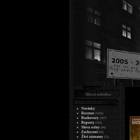
Hlavní nabídka:
Novinky
Recenze
(1696)
Rozhovory
(367)
Reporty
(183)
Slova scény
(44)
Zachycení
(69)
Živé záznamy
(51)