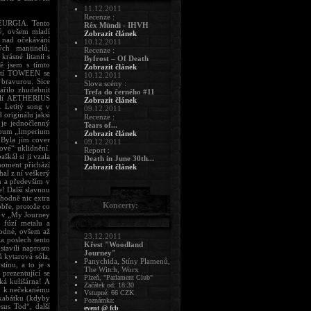
11.12.2011
Recenze :
 TEURGIA. Tento
Rêx Mündi - IHVH
ný, ovšem mladí
Zobrazit článek
e nad očekávání
10.12.2011
ých mantinelů,
Recenze :
rásné litanii s
Byfrost – Of Death
ě jsem s tímto
Zobrazit článek
ičtí TOWEEN se
10.12.2011
 bravurou. Sice
Slova scény :
ařilo zhudebnit
Trefa do černého #11
řelí AETHERIUS
Zobrazit článek
 Letitý song v
09.12.2011
 originálu jaksi
Recenze :
 je jednočlenný
Tears of...
album „Imperium
Zobrazit článek
 Byla jím cover
09.12.2011
řové“ uklidnění.
Report :
kál si ji vzala
Death in June 30th...
oment přichází
Zobrazit článek
hal z ní veškerý
m a především v
! Další slavnou
hodně nic extra
Koncerty:
bře, protože co
e v „My Journey
 fúzí metalu a
hodné, ovšem až
23.12.2011
a poslech tento
Křest "Woodland
tavili naprosto
Journey"
á kytarová sóla,
Panychida, Stíny Plamenů,
ínu, a to je s
The Witch, Worx
rezentující se
Plzeň, "Parlament Club"
á kulišárna! A
Začátek od: 18:30
lo k nečekanému
Vstupné: 66 CZK
 kabátku (kdyby
Poznámka:
sus Tod“, další
event @ fcb