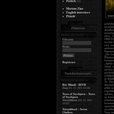
Poslech
(15)
Mortem Zine
English interviews
Přátelé
pohřebn
ztvárně
Přihlášení:
skladbo
nezaexp
něco, č
OBSCURI
Uživatel:
novém ka
více ro
Heslo:
ambient
Paganum
„Die Lie
Příjemn
formace
Registrace
„slabší 
chlad, 
závěru 
pochode
Poslední komentáře:
zvláštn
se skla
To The 
Rêx Mündi - IHVH
alterna
příliš 
Zorg
[11. 12. 2011 12:24]
experim
Tears of Styrbjørn – Tears
zpříma, 
of Styrbjørn
za kter
ohledem
Werwolfthron
[10. 12. 2011
hymnem 
19:32]
opravdu
Teitanblood – Seven
zrychle
Chalices
Varg ne