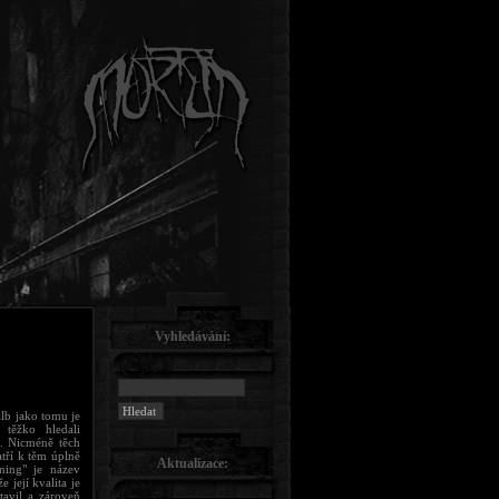
Vyhledávání:
b jako tomu je
těžko hledali
“. Nicméně těch
atří k těm úplně
Aktualizace:
ing" je název
 její kvalita je
tavil a zároveň