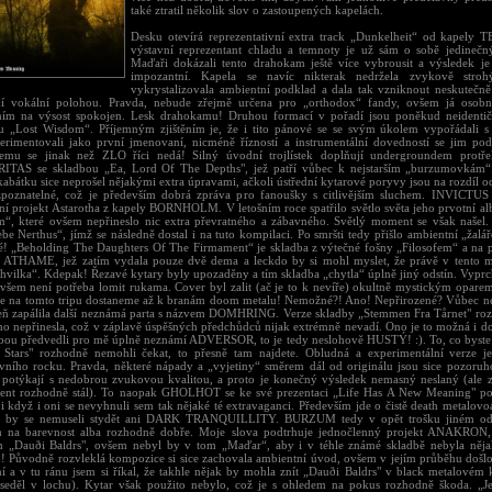
také ztratil několik slov o zastoupených kapelách.
Desku otevírá reprezentativní extra track „Dunkelheit“ od kapely
výstavní reprezentant chladu a temnoty je už sám o sobě jedineč
Maďaři dokázali tento drahokam ještě více vybrousit a výsledek j
impozantní. Kapela se navíc nikterak nedržela zvykově stroh
vykrystalizovala ambientní podklad a dala tak vzniknout neskutečně k
í vokální polohou. Pravda, nebude zřejmě určena pro „orthodox“ fandy, ovšem já osobn
ním na výsost spokojen. Lesk drahokamu! Druhou formací v pořadí jsou poněkud neident
u „Lost Wisdom“. Příjemným zjištěním je, že i tito pánové se se svým úkolem vypořádali s
erimentovali jako první jmenovaní, nicméně řízností a instrumentální dovedností se jim pod
emu se jinak než ZLO říci nedá! Silný úvodní trojlístek doplňují undergroundem prot
TAS se skladbou „Ea, Lord Of The Depths", jež patří vůbec k nejstarším „burzumovkám“.
bátku sice neprošel nějakými extra úpravami, ačkoli ústřední kytarové poryvy jsou na rozdíl od
zpoznatelné, což je především dobrá zpráva pro fanoušky s citlivějším sluchem. INVICTUS
ní projekt Astarotha z kapely BORNHOLM. V letošním roce spatřilo světlo světa jeho prvotní 
“, které ovšem nepřineslo nic extra převratného a zábavného. Světlý moment se však našel.
be Nerthus“, jímž se následně dostal i na tuto kompilaci. Po smršti tedy přišlo ambientní „žalá
é! „Beholding The Daughters Of The Firmament“ je skladba z výtečné fošny „Filosofem“ a na paš
 ATHAME, jež zatím vydala pouze dvě dema a leckdo by si mohl myslet, že právě v tento m
chvilka“. Kdepak! Řezavé kytary byly upozaděny a tím skladba „chytla“ úplně jiný odstín. Vyprc
ovšem není potřeba lomit rukama. Cover byl zalit (ač je to k nevíře) okultně mystickým opare
se na tomto tripu dostaneme až k branám doom metalu! Nemožné?! Ano! Nepřirozené? Vůbec ne
ň zapálila další neznámá parta s názvem DOMHRING. Verze skladby „Stemmen Fra Tårnet" roz
ího nepřinesla, což v záplavě úspěšných předchůdců nijak extrémně nevadí. Ono je to možná i do
dbou předvedli pro mě úplně neznámí ADVERSOR, to je tedy neslohově HUSTÝ! :). To, co byst
Stars" rozhodně nemohli čekat, to přesně tam najdete. Obludná a experimentální verze je
tivního rocku. Pravda, některé nápady a „vyjetiny“ směrem dál od originálu jsou sice pozoru
se potýkají s nedobrou zvukovou kvalitou, a proto je konečný výsledek nemasný neslaný (ale z
ent rozhodně stál). To naopak GHOLHOT se ke své prezentaci „Life Has A New Meaning" pos
i když i oni se nevyhnuli sem tak nějaké té extravaganci. Především jde o čistě death metalovo
é by se nemuseli stydět ani DARK TRANQUILLITY. BURZUM tedy v opět trošku jiném odst
 na barevnost alba rozhodně dobře. Moje slova podtrhuje jednočlenný projekt ANAKRON, p
„Dauði Baldrs", ovšem nebyl by v tom „Maďar“, aby i v téhle známé skladbě nebyla nějak
! Původně rozvleklá kompozice si sice zachovala ambientní úvod, ovšem v jejím průběhu doš
ní a v tu ránu jsem si říkal, že takhle nějak by mohla znít „Dauði Baldrs" v black metalovém
seděl v lochu). Kytar však použito nebylo, což je s ohledem na pokus rozhodně škoda. „Je