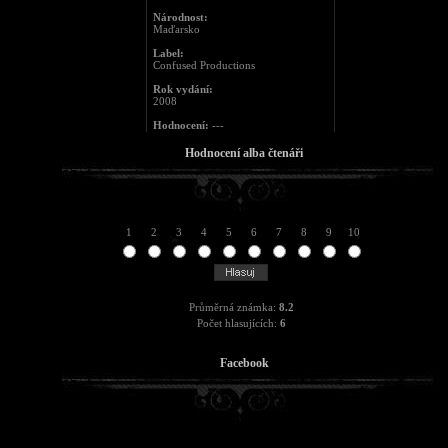
Národnost:
Maďarsko
Label:
Confused Productions
Rok vydání:
2008
Hodnocení:
---
Hodnocení alba čtenáři
1
2
3
4
5
6
7
8
9
10
Průměrná známka:
8.2
Počet hlasujících:
6
Facebook