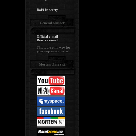
Další koncerty
General contact:
Official e-mail
Reserve e-mail
This is the only way for
your requests or issues!
Mortem Zine sítě: