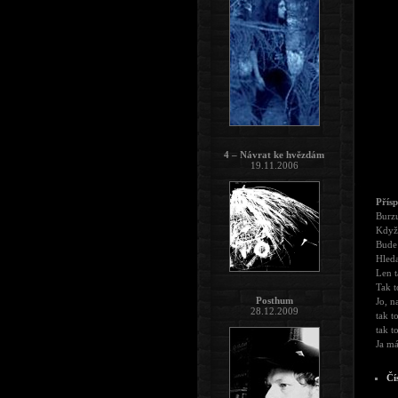
4 – Návrat ke hvězdám
19.11.2006
Přís
Burzu
Když 
Bude 
Hleda
Len t
Tak t
Posthum
Jo, n
28.12.2009
tak to
tak t
Ja m
Čí