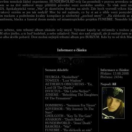
, ovšem tentokrát žádný experiment. HUNDERWOLRD svůj čas proměnili v pravou severskou s
em se na dvě sněhové stopy přiblížili původní verzi norského umělce. To však není nic
A. Apokalyptická verze „War“ je skutečným třeskem na závěr. Zde bych vyzvedl výkon hlas
 takový extrém se jen tak neslyší! Moc by mě zajímalo, co by si asi o téhle verzi pomysle
ím trackem a podtržením kvality kompilace je závěrečný „pochod smrti“ – „Ha elérkezik az 
 ambientu, blacku a funeral doom metalu od misantropického projektu FUNEBRE. Nemohlo být
no sečteno, toto tributní album ukázalo svůj smysl. Vybrané kapely se zúčastnily s touhou p
něco jiného, a to buď hudebně, a nebo náladově. Není sice nad originál, ale já osobně jsem se 
ího alba skvěle pobavil. Dost možná nejlepší tributní album pro BURZUM. Kdo by to od těch Ma
Informace o článku
Seznam skladeb:
Informace o článku:
Přidáno: 13.08.2008
TEURGIA -"Dunkelheit"
Přečteno: 2434x
TOWEEN - "Lost Wisdom"
AETHERIUS OBSCURITAS - "Ea,
Napsal:
All
Lord Of The Depths"
INVICTUS - "Die Liebe Nerþus'"
ATHEME - "Beholding The Daughters
Of The Firmament"
DOMHRING - "Stemmen Fra Tårnet"
ADVERSOR - "My Journey To The
Stars"
GHOLGOTH - "Key To The Gate"
ANAKRON - "Dauði Baldrs"
HUNDERWORLD - "Jesus' Death"
BASKÍRIA - "War"
FUNEBRE - "Ha elérkezik az este"