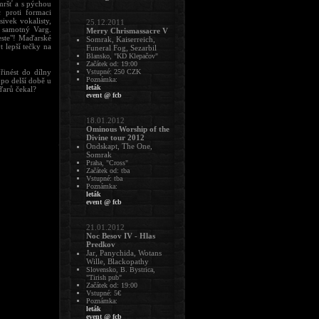
mršť a s pýchou
 proti formaci
ivek vokalisty,
25.12.2011
l samotný Varg.
Merry Chrismassacre V
este"! Maďarské
Somrak, Kaiserreich,
 lepší tečky na
Funeral Fog, Sezarbil
Blansko, "KD Klepačov"
Začátek od: 19:00
řinést do dílny
Vstupné: 250 CZK
Poznámka:
po delší době u
leták
ďarů čekal?
event @ fcb
18.01.2012
Ominous Worship of the
Divine tour 2012
Ondskapt, The One,
Somrak
Praha, "Cross"
Začátek od: tba
Vstupné: tba
Poznámka:
leták
event @ fcb
21.01.2012
Noc Besov IV - Hlas
Predkov
Jar, Panychida, Wotans
Wille, Blackopathy
Slovensko, B. Bystrica,
"Tirish pub"
Začátek od: 19:00
Vstupné: 5€
Poznámka:
leták
event @ fcb