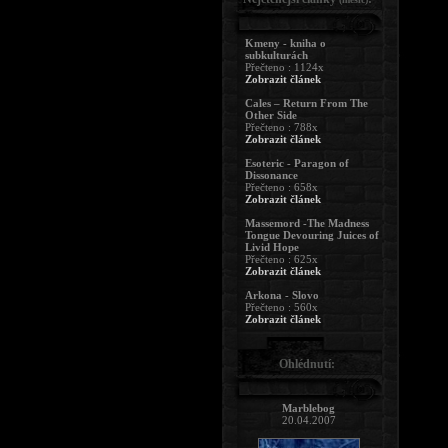
Kmeny - kniha o
subkulturách
Přečteno : 1124x
Zobrazit článek
Cales – Return From The
Other Side
Přečteno : 788x
Zobrazit článek
Esoteric - Paragon of
Dissonance
Přečteno : 658x
Zobrazit článek
Massemord -The Madness
Tongue Devouring Juices of
Livid Hope
Přečteno : 625x
Zobrazit článek
Arkona - Slovo
Přečteno : 560x
Zobrazit článek
Ohlédnutí:
Marblebog
20.04.2007