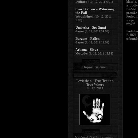
klasika
Dalihrob
[10. 12. 2011 6:01]
a obdiv
Svart Crown – Witnessing
BASKIRI
the Fall
protože
Posledn
Werwolfthron
[10. 12. 2011
spojení
1:07]
závěr!
Umbrtka - Spočinutí
Podtrže
dagon
[9. 12. 2011 14:09]
BURZUM 
Burzum - Fallen
tributn
dagon
[9. 12. 2011 11:01]
Arkona - Slovo
Mercader
[8. 12. 2011 15:58]
Doporučujeme:
Leviathan - True Traitor,
True Whore
03.12.2011
Nejčtenější články
:
(měsíc)