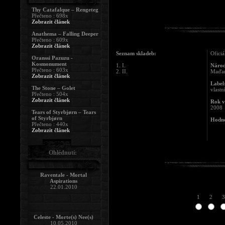
Thy Catafalque – Rengeteg
Přečteno : 698x
Zobrazit článek
Anathema – Falling Deeper
Přečteno : 609x
Zobrazit článek
Seznam skladeb:
Oficiá
Oranssi Pazuzu -
Kosmonument
1. I.
Národ
Přečteno : 603x
2. II.
Maďa
Zobrazit článek
Label
The Stone – Golet
vlastn
Přečteno : 504x
Zobrazit článek
Rok v
2008
Tears of Styrbjørn – Tears
of Styrbjørn
Hodno
Přečteno : 440x
Zobrazit článek
Ohlédnutí:
Raventale - Mortal
Aspirations
22.01.2010
1
2
3
Celeste - Morte(s) Nee(s)
10.05.2010