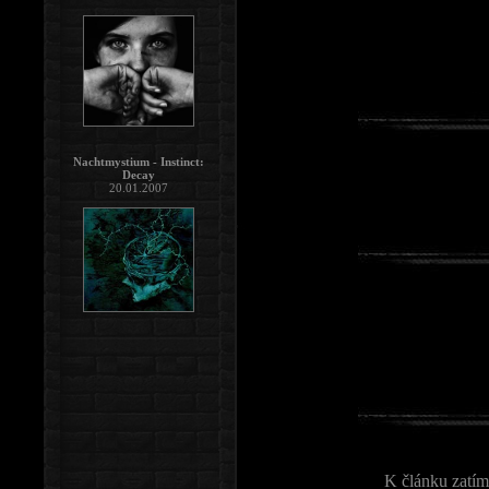
Nachtmystium - Instinct:
Decay
20.01.2007
K článku zatím