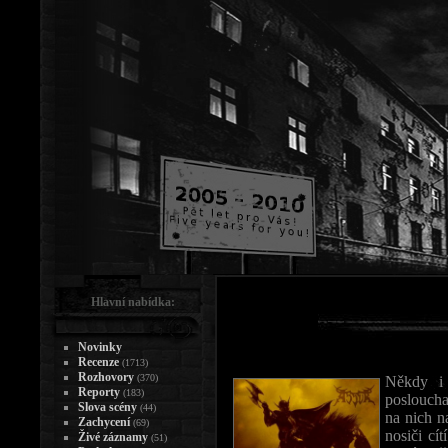
Hlavní nabídka:
Novinky
Recenze
(1713)
Rozhovory
(370)
Někdy i 
Reporty
(183)
posloucha
Slova scény
(44)
na nich na
Zachycení
(69)
nosiči cít
Živé záznamy
(51)