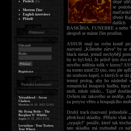
Poslech
slepé uli
(15)
se podoba
Mortem Zine
maďarskéh
English interviews
(Petér Ra
Přátelé
dalších 
BASKÍRIA, FUNEBRE a nebo VOR
Přihlášení:
alespoň se máme čím prodírat.
ASSUR mají na svém kontě proz
Uživatel:
nazvaný „Kőtestbe zárva“ by se da
Heslo:
black metal, jemuž nechybějí pon
by to byl řekl, že právě tyto dva
nového milénia tolik v kurzu? A
na tomto miniCD (no, ono jde spíše 
Registrace
do souboru kapel, o kterých se dá 
temný prolog, aby ho následně v
Poslední komentáře:
romantická houpavá hudba, trpce a
moři, nikde nikdo... Tajně doufát
Ovšem nic takového se neděje, dob
Teitanblood – Seven
Chalices
za poryvu větru a houpajícího moře
Mysticus
[4. 01. 2012 22:01]
My Dying Bride – The
Druhý track (nazvaný jednoduše „I
Barghest O´ Whitby
předchozí skladby. Přibylo však t
dagon
[4. 01. 2012 9:19]
„sypající“ pasáže, které tak troch
Leviathan - True Traitor,
tato skladba má rozhodně co nabí
True Whore