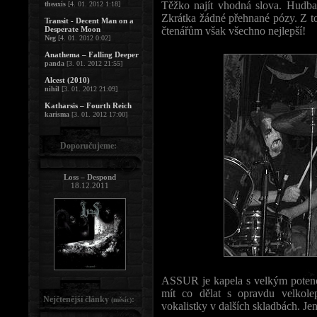
Těžko najít vhodná slova. Hudba 
theaxis
[4. 01. 2012 1:18]
Zkrátka žádné přehnané pózy. Z t
Transit - Decent Man on a
Desperate Moon
čtenářům však všechno nejlepší!
Neg
[4. 01. 2012 0:02]
Anathema – Falling Deeper
panda
[3. 01. 2012 21:55]
Alcest (2010)
nihil
[3. 01. 2012 21:09]
Katharsis – Fourth Reich
karisma
[3. 01. 2012 17:00]
Doporučujeme:
Loss – Despond
18.12.2011
ASSUR je kapela s velkým potenc
mít co dělat s opravdu velkole
Nejčtenější články
:
(měsíc)
vokalistky v dalších skladbách. Jen