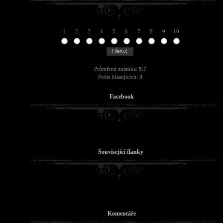
1
2
3
4
5
6
7
8
9
10
Průměrná známka:
9.7
Počet hlasujících:
3
Facebook
Související članky
Komentáře