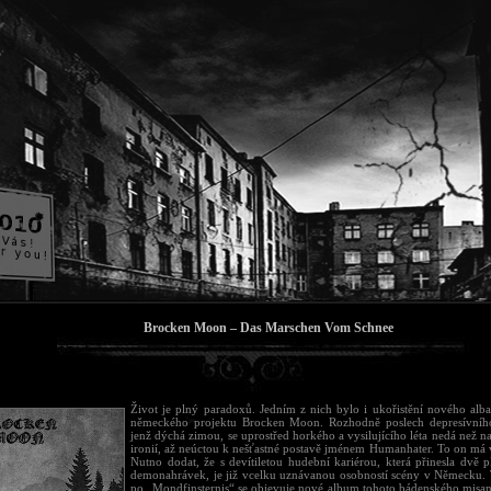
Brocken Moon – Das Marschen Vom Schnee
Život je plný paradoxů. Jedním z nich bylo i ukořistění nového alb
německého projektu Brocken Moon. Rozhodně poslech depresívního
jenž dýchá zimou, se uprostřed horkého a vysilujícího léta nedá než 
ironií, až neúctou k nešťastné postavě jménem Humanhater. To on má 
Nutno dodat, že s devítiletou hudební kariérou, která přinesla dvě p
demonahrávek, je již vcelku uznávanou osobností scény v Německu. 
po „Mondfinsternis“ se objevuje nové album tohoto bádenského misant