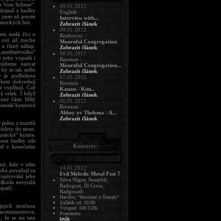
n Vom Schnee“.
09.01.2012
k dojmů z hudby
English :
l jsem už jenom
Interview with...
ěmeckých hor.
Zobrazit článek
09.01.2012
em nedá říci o
Rozhovor :
 což již trochu
Mournful Congregation
 a řízný nášup.
Zobrazit článek
 „meditativního“
08.01.2012
e toho vypadá i
Recenze :
 můžeme nazvat
Mournful Congregation...
 by to tak mělo
Zobrazit článek
e je podloženo
07.01.2012
okem dokreslují
Recenze :
é vyplňují. Což
Kauan - Kuu..
ý celek. I když
Zobrazit článek
ené části. Milý
06.01.2012
 pomalé kytarové
Recenze :
Abbey ov Thelema - A...
Zobrazit článek
e jeden z trumfů
 údery do strun.
stická“ kytara.
host hudby zde
Koncerty:
jenž v konečném
diný, kdo v něm
14.01.2012
ckha považují za
Evil Melodic Metal Fest 7
kopírování jeho
Silva Nigra, Sezarbil,
 škoda nevyužít
Radogost, Ill Crow,
patří.
Radgorath
Havířov, "Hostinec u Šimaly"
Začátek od: 18:00
ejich stručnou
Vstupné: 100 CZK
vacetiminutovce,
Poznámka:
, že se mi tato
leták