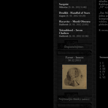
skladba
Sargeist
Každopá
„VI“ vy
Mikulas
[9. 01. 2012 6:46]
Drudkh - Handful of Stars
„Das Ma
jedna p
dagon
[8. 01. 2012 10:29]
kompozi
Hacavitz – Meztli Obscura
vzhůru.
přehráva
Dalihrob
[6. 01. 2012 23:05]
Teitanblood – Seven
K recenz
Chalices
Dalihrob
[6. 01. 2012 22:36]
Doporučujeme:
Seznam
Farsot - Insects
30.12.2011
1. I
2. II
3. III
4. IV
5. V
6. VI
Nejčtenější články
:
(měsíc)