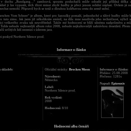
 v duchu „Rundgang…“ zamlouvá, spoustu posluchačů může odradit její přílišná délka a 
dně ji lze vypustit, těch třicet minut zbylé hudby je přeci jenom solidní náplast. Ovšem já o
nechat nemohl. Připravil bych se totiž o dlouhou kolébavou cestu do země snění.
rschen Vom Schnee“ je albem, které pro fanoušky pomalé, jednoduché a tíživé hudby může b
ro tuto zimu. Jak jsem již několikráte zmínil, na dílu mne neudivila jeho techničnost, nýbrž 
ci veškerého zvuku tak neuvěřitelně. Takže mé hodnocení se blíží silnému nadprůměru a mů
 Tohle nebude nejhranější album roku 2008, nebude nejkultovnější nahrávkou desetiletí. Přesto 
čů určitých lidí nezmizí s úderem jara.
i poskytl Northern Silence prod.
Informace o článku
 skladeb:
Oficiální stránky:
Brocken Moon
Informace o článku:
Přidáno: 25.08.2008
Národnost:
Přečteno: 1281x
Německo
Napsal:
Epizeuxis
Label:
Northern Silence prod.
Rok vydání:
2008
Hodnocení:
8/10
Hodnocení alba čtenáři