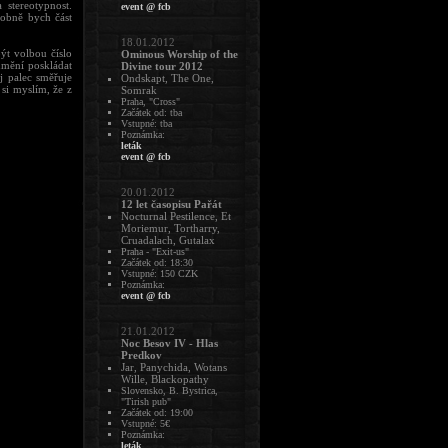
stereotypnost.
event @ fcb
sobně bych část
18.01.2012
ýt volbou číslo
Ominous Worship of the
umění poskládat
Divine tour 2012
j palec směřuje
Ondskapt, The One,
si myslím, že z
Somrak
Praha, "Cross"
Začátek od: tba
Vstupné: tba
Poznámka:
leták
event @ fcb
20.01.2012
12 let časopisu Pařát
Nocturnal Pestilence, Et
Moriemur, Tortharry,
Cruadalach, Gutalax
Praha - "Exit-us"
Začátek od: 18:30
Vstupné: 150 CZK
Poznámka:
event @ fcb
21.01.2012
Noc Besov IV - Hlas
Predkov
Jar, Panychida, Wotans
Wille, Blackopathy
Slovensko, B. Bystrica,
"Tirish pub"
Začátek od: 19:00
Vstupné: 5€
Poznámka:
leták