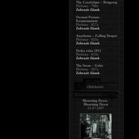
Thy Catafalque – Rengeteg
Přečteno : 788x
Zobrazit článek
Oranssi Pazuzu -
Kosmonument
Přečteno : 657x
Zobrazit článek
Anathema – Falling Deeper
Přečteno : 655x
Zobrazit článek
Deska roku 2011
Přečteno : 614x
Zobrazit článek
The Stone – Golet
Přečteno : 567x
Zobrazit článek
Ohlédnutí:
Mourning Dawn -
Mourning Dawn
15.07.2007