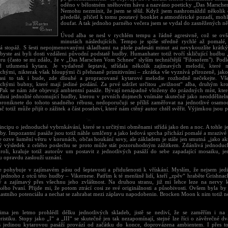
oděno v bělostném sněhovém hávu a nazváno poeticky „Das Marsche
Nemohu nezmínit, že jsem se těšil. Když jsem nashromáždil několi
předešlé, přičetl k tomu poutavý booklet a atmosférické pozadí, moh
doufat. A tak jednoho parného večera jsem se vydal do zasněžených n
Úvod alba se nesl v rychlém tempu a řádně agresivně, což se ovš
minutách následujících. Tempo je spíše středně rychlé až pomalé,
á stopáž. S šesti nepojmenovanými skladbami na ploše padesáti minut asi nevykouzlíte krátký
 byste asi byli dosti vzdáleni původní podstatě hudby. Humanhater totiž tvoří skličující hudbu
eru (často se mi zdálo, že v „Das Marschen Vom Schnee“ slyším techničtější "Filosofem"). Podl
d utlumená kytara. Je vydařeně šeptavá, střídala několik zajímavých melodií, které
chými, nikterak však hloupými či přehnaně primitivními – zkrátka vše vyznívá přirozeně, jako
asi to tak i bude, zde dlouhé a propracované kytarové melodie rozhodně nečekejte. Vš
chými bubny, které mají jediné poslání. Za prvé udržet určitou „svižnost“ alba, druhým kr
 Pak se nám zde objevují ambientní pasáže. Bývají nenápadně vloženy do prázdných míst, kter
 ilusi jednolité ohromující hudby, kterou v prvních dojmech vnímáte skutečně jako neodděliteln
roniknete do tohoto snadného rébusu, nedoporučuji se příliš zaměřovat na jednotlivé osamoc
č totiž může přijít o zážitek a část poselství, které nám ctěný autor chtěl svěřit. Výjimkou jsou
incipu o jednoduché vybrnkávání, které se s určitými obměnami střídá jako den a noc. A tohle j
dby. Impozantní pasáže jsou totiž náhle umlčeny a jako ledová sprcha přichází pomalé a mrazivé
e ozve šumění větru v korunách, občas houkání sovy, ale základem je stále jen smutná „jako aku
 výsledek z celého poslechu se proto může stát pozoruhodným zážitkem. Zdánlivá jednoduc
 roli, kraluje totiž autorův um postavit z jednotlivých pasáží do sebe zapadající mosaiku, 
u opravdu zaslouží uznání.
e pohybuje v zajímavém pásu od šeptavosti a přidušenosti k vřískání. Myslím, že nejsem je
 jednoho z otců této hudby – Vikernese. Patřím k té menšině lidí, kteří „zpěv“ hraběte Grishna
ý a zajímavý přes všechnu jeho zvláštnost. Na druhou stranu, již mi lehce leze na nervy 
ckého řvaní. Přijde mi, že potom ztrácí cosi ze své originálnosti a působivosti. Ovšem byla by
lastního potenciálu a nechat se zahrabat mezi záplavu napodobenin. Brocken Moon k nim totiž ne
ma jen letmo prohlédl délku jednotlivých skladeb, jistě se nediví, že se zaměřím i na j
ristiku. Stopy jako „I“ a „III“ se skutečně jen tak nezapomínají, stejné lze říci o závěrečné d
s jedinou kytarovou pasáží provází od začátku do konce, doprovázena ambientem. I přes to