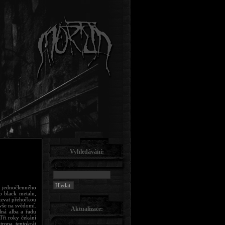
Vyhledávání:
a jednočlenného
 black metalu,
nazvat přehořkou
vše na svědomí.
Aktualizace:
lná alba a řadu
Tři roky čekání
ropa, tentokrát