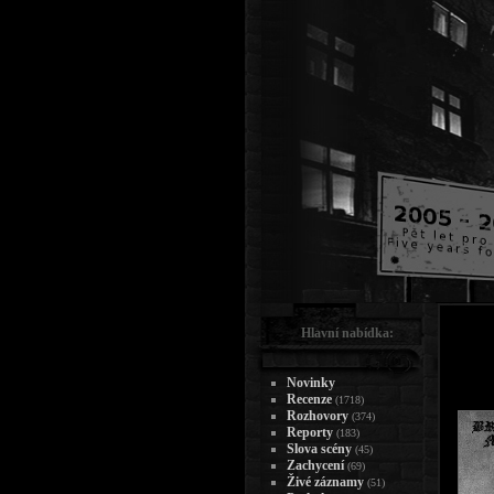
Hlavní nabídka:
Novinky
Recenze
(1718)
Rozhovory
(374)
Reporty
(183)
Slova scény
(45)
Zachycení
(69)
Živé záznamy
(51)