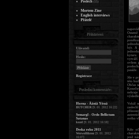
Poslech
(15)
Mortem Zine
English interviews
Přátelé
napovíd
Ostatně
Přihlášení:
charakt
poněku
jednodu
být. A 
Uživatel:
jednodu
kytaru.
Heslo:
vytváří
ovšem p
poslucha
pasáže.
Registrace
Jde v pr
této hu
Občas s
Konečný
Poslední komentáře:
nehraje
výsledk
Horna - Ääniä Yössä
Vokál s
zaslechl
BUTCHER
[9. 01. 2012 16:22]
přínosn
Semargl - Ordo Bellictum
autenti
Satanas
svého v
kozel
[9. 01. 2012 16:18]
Deska roku 2011
Kdo oči
charakte
Werwolfthron
[9. 01. 2012
jenž ná
16:07]