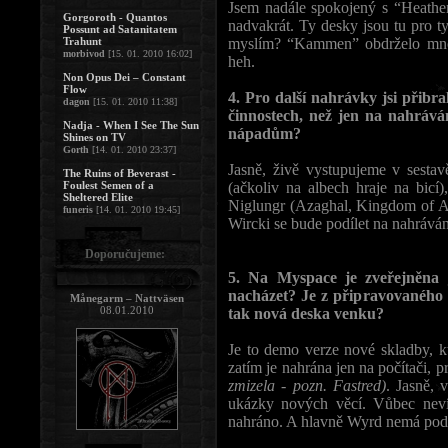
Jsem nadále spokojený s “Heathe
Gorgoroth - Quantos
nadvakrát. Ty desky jsou tu pro ty
Possunt ad Satanitatem
Trahunt
myslím? “Kammen” obdrželo mnoho
morbivod
[15. 01. 2010 16:02]
heh.
Non Opus Dei – Constant
Flow
4. Pro další nahrávky jsi přibral
dagon
[15. 01. 2010 11:38]
činnostech, než jen na nahrává
Nadja - When I See The Sun
nápadům?
Shines on TV
Gorth
[14. 01. 2010 23:37]
Jasně, živě vystupujeme v sestav
The Ruins of Beverast -
Foulest Semen of a
(ačkoliv na albech hraje na bic
Sheltered Elite
Niglungr (Azaghal, Kingdom of Ag
funeris
[14. 01. 2010 19:45]
Wircki se bude podílet na nahráván
Doporučujeme:
5. Na Myspace je zveřejněna
nacházet? Je z připravovaného
Månegarm – Nattväsen
08.01.2010
tak nová deska venku?
Je to demo verze nové skladby, k
zatím je nahrána jen na počítači, 
zmizela - pozn. Fastred)
. Jasně,
ukázky nových věcí. Vůbec neví
nahráno. A hlavně Wyrd nemá pode