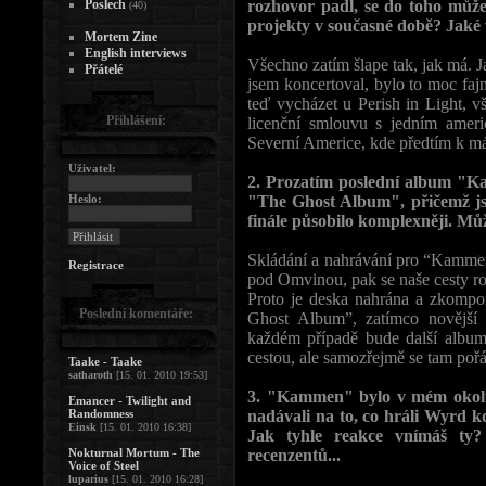
Poslech
rozhovor padl, se do toho může
(40)
projekty v současné době? Jaké 
Mortem Zine
English interviews
Všechno zatím šlape tak, jak má. J
Přátelé
jsem koncertoval, bylo to moc faj
teď vycházet u Perish in Light, 
Přihlášení:
licenční smlouvu s jedním ame
Severní Americe, kde předtím k má
Uživatel:
2. Prozatím poslední album "Kam
Heslo:
"The Ghost Album", přičemž jsi
finále působilo komplexněji. Mů
Skládání a nahrávání pro “Kammen
Registrace
pod Omvinou, pak se naše cesty ro
Proto je deska nahrána a zkompo
Poslední komentáře:
Ghost Album”, zatímco novější
každém případě bude další album
cestou, ale samozřejmě se tam pořá
Taake - Taake
satharoth
[15. 01. 2010 19:53]
3. "Kammen" bylo v mém okolí p
Emancer - Twilight and
Randomness
nadávali na to, co hráli Wyrd k
Einsk
[15. 01. 2010 16:38]
Jak tyhle reakce vnímáš ty?
Nokturnal Mortum - The
recenzentů...
Voice of Steel
luparius
[15. 01. 2010 16:28]