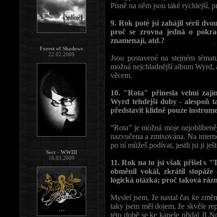
Písně na něm jsou také rychlejší, p
9. Rok poté jsi zahájil sérii d
proč se zrovna jedná o pokrač
znamenají, atd.?
Forest of Shadows
22.02.2009
Jsou postavené na stejném tématu
možná nejchladnější album Wyrd, a
věcem.
10. "Rota" přinesla velmi zají
Wyrd tehdejší doby - alespoň t
představit klidně pouze instrum
“Rota” je možná moje nejoblíbeněj
nazvučena a zmixována. Na internet
po ní můžeš podívat, jestli jsi ji ješ
Sect - WWIII
16.03.2009
11. Rok na to jsi však přišel s 
obměnil vokál, zkrátil stopáže
logická otázka; proč taková rá
Myslel jsem, že nastal čas ke změ
taky jsem měl dojem, že skvěle rep
této době se ke kapele přidal JLNo