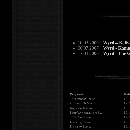
10.03.2009
|
Wyrd – Kaliv
06.07.2007
|
Wyrd - Kam
17.03.2006
|
Wyrd - The 
Příspěvek:
Dat
To je možný, že se...
19. 
to Einsk: Ovšem...
19. 
No, vidíš ty draku!...
19. 
http://www.naga-prod...
19. 
a, že jántuším vo...
19. 
O čem vy se to...
19. 
No no ty filuto......
19. 