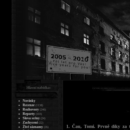
Hlavní nabídka:
Novinky
Recenze
(1138)
Rozhovory
(246)
Reporty
(103)
Slova scény
(24)
Zachycení
(22)
1. Čau, Tomi. Prvně díky za t
Živé záznamy
(26)