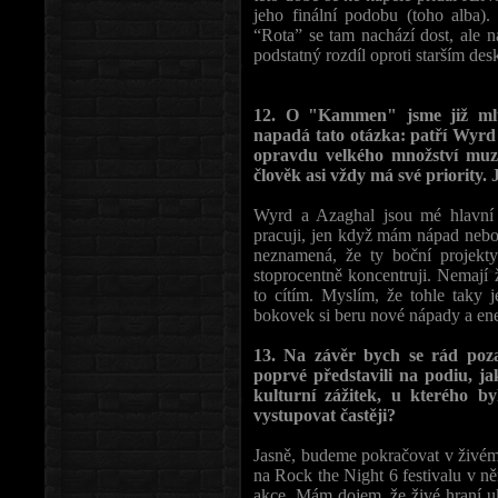
jeho finální podobu (toho alba).
“Rota” se tam nachází dost, ale 
podstatný rozdíl oproti starším de
12. O "Kammen" jsme již mluv
napadá tato otázka: patří Wyrd
opravdu velkého množství muzi
člověk asi vždy má své priority.
Wyrd a Azaghal jsou mé hlavní k
pracuji, jen když mám nápad nebo 
neznamená, že ty boční projekt
stoprocentně koncentruji. Nemají 
to cítím. Myslím, že tohle taky
bokovek si beru nové nápady a ene
13. Na závěr bych se rád poza
poprvé představili na podiu, ja
kulturní zážitek, u kterého by
vystupovat častěji?
Jasně, budeme pokračovat v živém
na Rock the Night 6 festivalu v 
akce. Mám dojem, že živé hraní uka