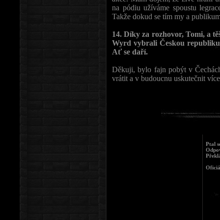
na pódiu užíváme spoustu legrace
Takže dokud se tím my a publikum
14. Díky za rozhovor, Tomi, a tě
Wyrd vybrali Českou republiku 
Ať se daří.
Děkuji, bylo fajn pobýt v Čechá
vrátit a v budoucnu uskutečnit víc
Ptal s
Odpov
Překl
Ofici