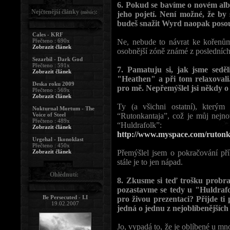
6. Pokud se bavíme o novém albu
Nejčtenější články
:
(měsíc)
jeho pojetí. Není možné, že by
budeš snažit Wyrd naopak posou
Cales - KRF
Přečteno : 690x
Ne, nebude to návrat ke kořenům
Zobrazit článek
osobnější zóně známé z posledních
Sezarbil - Dark God
Přečteno : 591x
7. Pamatuju si, jak jsme seděl
Zobrazit článek
"Heathen" a při tom relaxovali. 
Deska roku 2009
pro mě. Nepřemýšlel jsi někdy 
Přečteno : 569x
Zobrazit článek
Ty (a všichni ostatní), který
Nokturnal Mortum - The
Voice of Steel
“Rutonkantaja”, což je můj nejnov
Přečteno : 489x
“Huldrafolk”:
Zobrazit článek
http://www.myspace.com/rutonk
Urgehal - Ikonoklast
Přečteno : 450x
Zobrazit článek
Přemýšlel jsem o pokračování pří
stále je to jen nápad.
Ohlédnutí:
8. Zkusme si teď trošku probrat
pozastavme se tedy u "Huldrafol
Be Persecuted - I.I
pro živou prezentaci? Přijde ti 
19.02.2007
jedná o jednu z nejoblíbenějších
Jo, vypadá to, že je oblíbené u mn