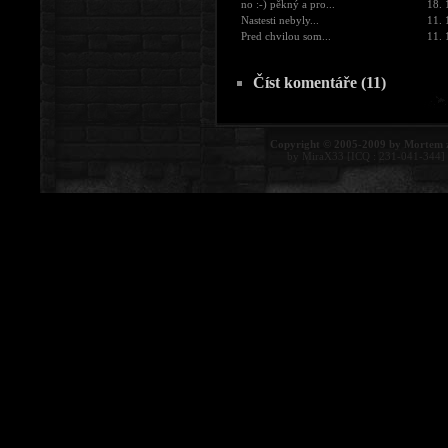
no :-) pěkný a pro...
18. 
Nastesti nebyly...
11. 
Pred chvilou som...
11. 
Číst komentáře (11)
Copyright © 2005-2009 by Mortem 
by MiraX33 [ICQ : 231-041-344]