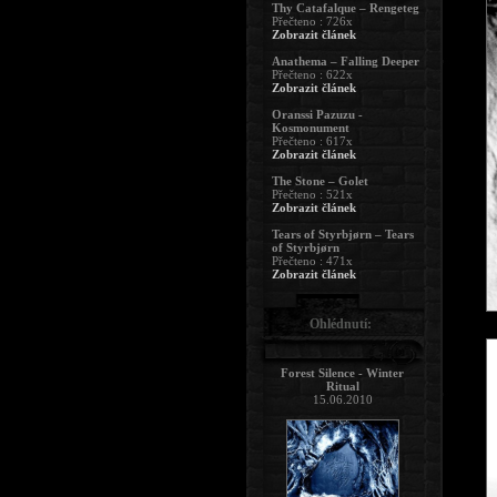
Thy Catafalque – Rengeteg
Přečteno : 726x
Zobrazit článek
Anathema – Falling Deeper
Přečteno : 622x
Zobrazit článek
Oranssi Pazuzu -
Kosmonument
Přečteno : 617x
Zobrazit článek
The Stone – Golet
Přečteno : 521x
Zobrazit článek
Tears of Styrbjørn – Tears
of Styrbjørn
Přečteno : 471x
Zobrazit článek
Ohlédnutí:
Forest Silence - Winter
Ritual
15.06.2010