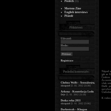
Poslech
(15)
Mortem Zine
English interviews
Přátelé
Přihlášení:
Uživatel:
Heslo:
Registrace
Nápad u
Poslední komentáře:
jak se ř
Českou 
Za norm
Chelsea Wolfe - Ἀποκάλυψις
však umo
shrapnel
[5. 01. 2012 23:30]
Další p
nevyhov
Arkona - Konstelacja Lodu
Ústředn
Dejv
[5. 01. 2012 23:19]
K video 
Deska roku 2011
shrapnel
[5. 01. 2012 23:06]
Darkestrah – Khagan