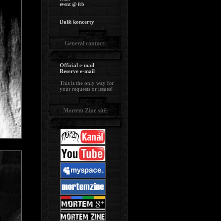
event @ fcb
Další koncerty
General contact:
Official e-mail
Reserve e-mail
This is the only way for
your requests or issues!
Mortem Zine sítě: