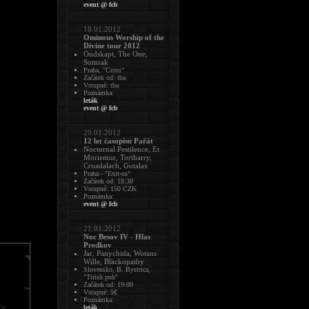
event @ fcb
18.01.2012
Ominous Worship of the
Divine tour 2012
Ondskapt, The One,
Somrak
Praha, "Cross"
Začátek od: tba
Vstupné: tba
Poznámka:
leták
event @ fcb
20.01.2012
12 let časopisu Pařát
Nocturnal Pestilence, Et
Moriemur, Tortharry,
Cruadalach, Gutalax
Praha - "Exit-us"
Začátek od: 18:30
Vstupné: 150 CZK
Poznámka:
event @ fcb
21.01.2012
Noc Besov IV - Hlas
Predkov
Jar, Panychida, Wotans
Wille, Blackopathy
Slovensko, B. Bystrica,
"Tirish pub"
Začátek od: 19:00
Vstupné: 5€
Poznámka:
leták