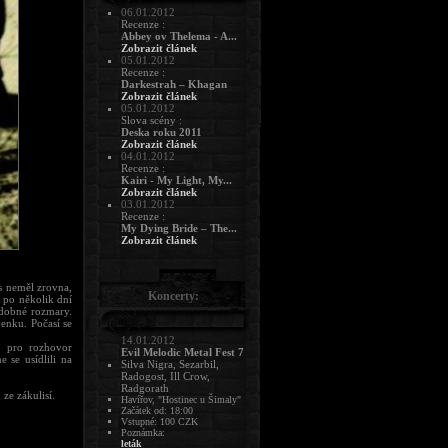
06.01.2012
Recenze :
Abbey ov Thelema - A...
Zobrazit článek
05.01.2012
Recenze :
Darkestrah – Khagan
Zobrazit článek
05.01.2012
Slova scény :
Deska roku 2011
Zobrazit článek
04.01.2012
Recenze :
Kairi - My Light, My...
Zobrazit článek
03.01.2012
Recenze :
My Dying Bride – The...
Zobrazit článek
s neměl zrovna,
Koncerty:
, po několik dní
odobné rozmary.
enku. Počasí se
14.01.2012
bo pro rozhovor
Evil Melodic Metal Fest 7
e se usídlili na
Silva Nigra, Sezarbil,
Radogost, Ill Crow,
Radgorath
ze zákulisí.
Havířov, "Hostinec u Šimaly"
Začátek od: 18:00
Vstupné: 100 CZK
Poznámka:
leták