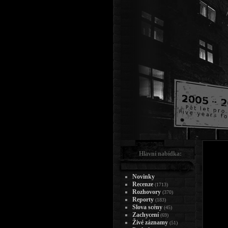
Hlavní nabídka:
Novinky
Recenze
(1713)
Rozhovory
(370)
Reporty
(183)
Slova scény
(45)
Zachycení
(69)
Živé záznamy
(51)