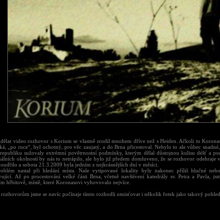
dělat video rozhovor s Korium se vlastně zrodil mnohem dříve než s Heiden. Ačkoli to Korona
íká, „po ruce“, byl ochotný, pro věc zaujatý, a do Brna přicestoval. Nebylo to ale vůbec snadné
republiku sužovaly extrémní povětrnostní podmínky, kterým dělal důstojnou kulisu déšť a p
álních okolností by nás to netrápilo, ale bylo již předem domluveno, že se rozhovor odehraje v
udřilo a sobota 21.3.2009 byla jedním z nejkrásnějších dní v měsíci.
roblém nastal při hledání místa. Naše vytipované lokality byly nakonec příliš hlučné ne
ující. Až po procestování velké části Brna, včetně navštívení katedrály sv. Petra a Pavla, jsm
ím hřbitově, místě, které Koronasovi vyhovovalo nejvíce.
rozhovorům jsme se navíc počínaje tímto rozhodli umisťovat i několik fotek jako takový pohled 