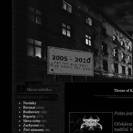
Hlavní nabídka:
Throne of Ka
Novinky
Recenze
(1645)
Rozhovory
(362)
Peklo jes
Reporty
(177)
Slova scény
(41)
Očekáva
Zachycení
(66)
tradiční 
Živé záznamy
(48)