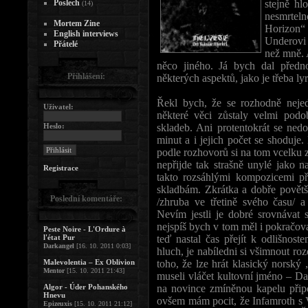
Poslech
stejně hl
(14)
nesmrtel
Mortem Zine
Horizon“
English interviews
Underovi 
Přátelé
než mně. 
něco jiného. Já bych dal předn
Přihlášení:
některých aspektů, jako je třeba l
Řekl bych, že se rozhodně nejed
Uživatel:
některé věci zůstaly velmi podo
Heslo:
skladeb. Ani protentokrát se ned
minut a i jejich počet se shoduje.
podle rozhovorů si na tom vcelku za
nepřijde tak strašně unylé jako 
Registrace
takto rozsáhlými kompozicemi př
skladbám. Zkrátka a dobře povětš
Poslední komentáře:
/zhruba ve třetině svého času/ 
Nevím jestli je dobré srovnávat 
nejspíš bych v tom měl i pokračovat
Peste Noire - L'Ordure à
l'état Pur
teď nastal čas přejít k odlišno
Darkangel
[16. 10. 2011 0:03]
hluch, je nabíledni si všimnout ro
Malevolentia – Ex Oblivion
toho, že lze hrát klasický norský
Mentor
[15. 10. 2011 21:43]
museli vláčet kultovní jméno – Da
Algor - Úder Pohanského
na novince zmíněnou kapelu přip
Hnevu
ovšem mám pocit, že Infamroth s 
Epizeuxis
[15. 10. 2011 21:12]