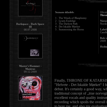
Seznam skladeb:
Oficiá
Thron
1 . The Winds of Blasphemy
2 . Lysets Endeligt
Národ
3 . The Darkest Path
Norsk
Darkspace - Dark Space
4 . Det Iskalde Mørket
III
5 . Summoning the Horns
Label
08.07.2008
Candl
Rok v
2009
Hodno
Master's Hammer -
Mantras
09.12.2009
Finally, THRONE OF KATARSIS es
"Helvete - Det Iskalde Mørket“ I 
debut. It's certainly a good way,
traditional concept of „true norveg
excellent vocals and quality instru
recording which spoils the overall
to bore me, and also my evaluation