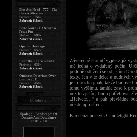
Blut Aus Nord - 777 - The
Desanctification
Přečteno : 756x
Zobrazit článek
Peste Noire - L'Ordure à
l'état Pur
Přečteno : 688x
Zobrazit článek
Opeth - Heritage
Přečteno : 652x
Zobrazit článek
Závěrečné shrnutí vyjde z již vys
Umbrtka - Jaro nevidět
Přečteno : 638x
mě jedná o vydařený počin. Urč
Zobrazit článek
podobě odtržení se od „stínu Dark
Ominous Doctrines Over
texty. Jen v té délce a nudných v
Europe 2011
je to trochu jinak, takže bodové ho
Přečteno : 458x
Zobrazit článek
tomu vyššímu, tamhle zase k prům
než to zjistím, budu potřebovat z
„Helvete…“ a pak převládne buď
Ohlédnutí:
někde uprostřed.
Sjodogg - Landscapes Of
K recenzi poskytl: Candlelight Re
Desease And Decadence
23.01.2008