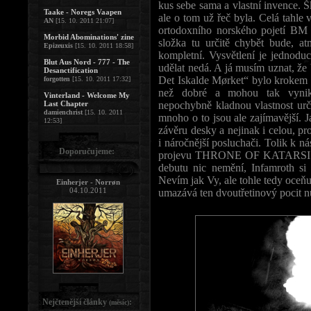
kus sebe sama a vlastní invence. Š
Taake - Noregs Vaapen
ale o tom už řeč byla. Celá tahle
AN
[15. 10. 2011 21:07]
ortodoxního norského pojetí BM 
Morbid Abominations' zine
složka tu určitě chybět bude, at
Epizeuxis
[15. 10. 2011 18:58]
kompletní. Vysvětlení je jednoduc
Blut Aus Nord - 777 - The
udělat nedá. A já musím uznat, že
Desanctification
Det Iskalde Mørket“ bylo krokem 
forgotten
[15. 10. 2011 17:32]
než dobré a mohou tak vynikn
Vinterland - Welcome My
Last Chapter
nepochybně kladnou vlastnost urči
damienchrist
[15. 10. 2011
mnoho o to jsou ale zajímavější.
12:53]
závěru desky a nejinak i celou, pr
i náročnější posluchači. Tolik k n
Doporučujeme:
projevu THRONE OF KATARSIS byla
debutu nic nemění, Infamroth si
Nevím jak Vy, ale tohle tedy oceňuj
Einherjer - Norrøn
04.10.2011
umazává ten dvoutřetinový pocit nud
Nejčtenější články
:
(měsíc)