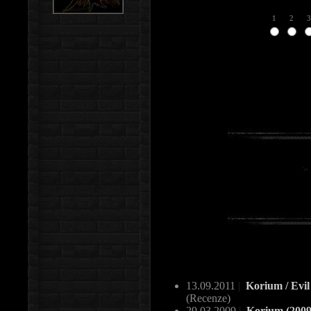
1
2
3
13.09.2011
|
Korium / Evil
(Recenze)
29.03.2009
|
Korium (200