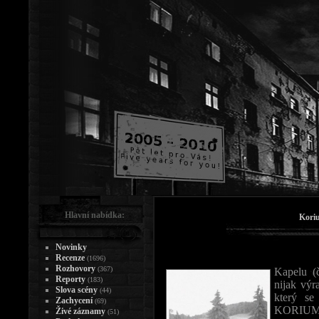
Hlavní nabídka:
Kori
Novinky
Recenze
(1696)
Rozhovory
(367)
Kapelu (
Reporty
(183)
nijak výr
Slova scény
(44)
který se
Zachycení
(69)
KORIUM d
Živé záznamy
(51)