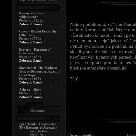
Kmeny - kniha o
subkulturách
Přečteno : 1121x
Nutno podotknout, že "The Pendul
Zobrazit článek
co kdy Koronas udělal. Nejde o to,
Cales – Return From The
více skladeb či nikoli. Toužil po u
Other Side
Přečteno : 788x
nic namítnout, stejně jako u většin
Zobrazit článek
Pokud bychom se ale podívali na ob
Esoteric - Paragon of
skladby se ani zdaleka nevyrovná té
Dissonance
nevýrazných kytarových partech, 
Přečteno : 658x
Zobrazit článek
je výstavní prací, proti které nem
hlediska atmosféry dostačující.
Massemord -The Madness
Tongue Devouring Juices of
Livid Hope
7/10
Přečteno : 625x
Zobrazit článek
Arkona - Slovo
Přečteno : 560x
Zobrazit článek
Ohlédnutí:
Spearhead – Theomachia:
The Doctrine of Ascension
and Decline
09.06.2011
Seznam skladeb:
Oficiá