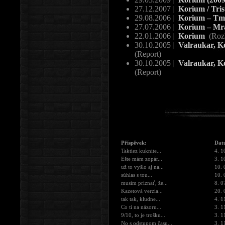
27.12.2007
|
Korium / Trist
29.08.2006
|
Korium – Tm
27.07.2006
|
Korium – Mra
22.01.2006
|
Korium
(Roz
30.10.2005
|
Valraukar, Ko
(Report)
30.10.2005
|
Valraukar, Ko
(Report)
Příspěvek:
Dat
Taktiez kuknite...
4. 1
Ešte mám zopár...
3. 1
už to vyšlo aj na...
10. 
súhlas s tou...
10. 
musím priznať, že...
8. 0
Kazetová verzia...
20. 
tak tak, kludne...
4. 1
Co ti na názoru...
3. 1
9/10, to je trošku...
3. 1
No s odstupom času...
3. 1