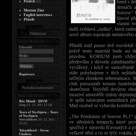
Poslech
hned s de
(15)
demáčů a
Mortem Zine
Sorrow“ b
English interviews
hlavní př
Přátelé
vlastní t
další zvědavá „ouška“, která zat
Přihlášení:
nové album uspokojit metalového 
Přináší totiž pouze dvě rozvlekl
Uživatel:
právě tento materiál bude asi 
Heslo:
pravdou. KORIUM jsem vždycky
především z důvodu zahuhlaného 
vyvážený, i když se samozřejmě n
stále pohybujeme v těch nejhlub
Registrace
určitým zlomkem seberealizace.
chtít porozumět tomuto hudební
Poslední komentáře:
skutečnost. Největší devízou obo
mrazivé atmosféře (místy deprimuj
Je spíše nástrojem naturálních pře
Rêx Mündi - IHVH
Mně osobně se vybavila kombinac
Zorg
[11. 12. 2011 12:24]
Tears of Styrbjørn – Tears
of Styrbjørn
„The Pendulum of Sorrow Pt.1“ je
Werwolfthron
[10. 12. 2011
ve středních tempech, které pro
19:32]
spočívá v opravdu šťavnatých a pr
Teitanblood – Seven
veškeré dění a co se týče vokálu, 
Chalices