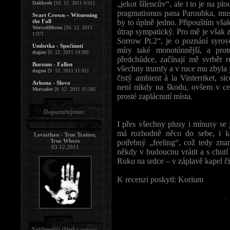
„jekot šílencův“, ale i to je na p
Dalihrob
[10. 12. 2011 6:01]
pragmatismus pana Paroubka, mus
Svart Crown – Witnessing
the Fall
by to úplně jedno. Připouštím vša
Werwolfthron
[10. 12. 2011
útrap sympatický. Pro mě je však 
1:07]
Sorrow Pt.2“, je o poznání syrov
Umbrtka - Spočinutí
míry také monotónnější, a prot
dagon
[9. 12. 2011 14:09]
předchůdce, začínají mě svrbět
Burzum - Fallen
všechny trumfy a v ruce mu zbyla 
dagon
[9. 12. 2011 11:01]
čistý ambient à la Vinterriket, si
Arkona - Slovo
není nikdy na škodu, ovšem v ce
Mercader
[8. 12. 2011 15:58]
prosté zaplácnutí místa.
Doporučujeme:
I přes všechny plusy i mínusy se
má rozhodně něco do sebe, i kd
Leviathan - True Traitor,
True Whore
potřebný „feeling“, což tedy zn
03.12.2011
někdy v budoucnu vrátit a s chutí
Ruku na srdce – v záplavě kapel či 
K recenzi poskytl: Korium
Nejčtenější články
:
(měsíc)