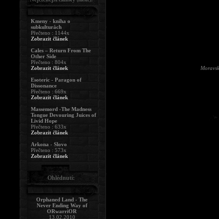
Kmeny - kniha o
subkulturách
Přečteno : 1144x
Zobrazit článek
Cales – Return From The
Other Side
Přečteno : 804x
Zobrazit článek
Moravsk
Esoteric - Paragon of
Dissonance
Přečteno : 669x
Zobrazit článek
Massemord -The Madness
Tongue Devouring Juices of
Livid Hope
Přečteno : 633x
Zobrazit článek
Arkona - Slovo
Přečteno : 573x
Zobrazit článek
Ohlédnutí:
Orphaned Land - The
Never Ending Way of
ORwarriOR
13.02.2010