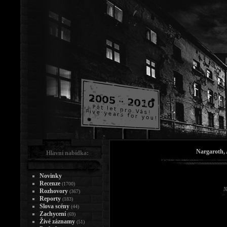
Nargaroth, 
Hlavní nabídka:
Novinky
Recenze
(1700)
N
Rozhovory
(367)
Reporty
(183)
Slova scény
(44)
Zachycení
(69)
Živé záznamy
(51)