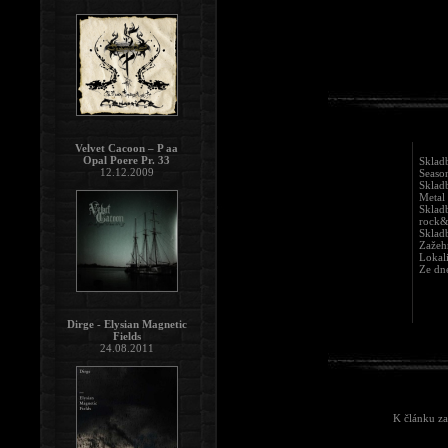
Velvet Cacoon – P aa
Opal Poere Pr. 33
Sklad
12.12.2009
Seaso
Skladb
Metal 
Sklad
rock&
Sklad
Zažehn
Lokal
Ze dn
Dirge - Elysian Magnetic
Fields
24.08.2011
K článku za