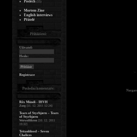
Poslech
(15)
Mortem Zine
English interviews
Přátelé
Přihlášení:
Uživatel:
Heslo:
Registrace
Poslední komentáře:
Nargaro
Rêx Mündi - IHVH
Zorg
[11. 12. 2011 12:24]
Tears of Styrbjørn – Tears
of Styrbjørn
Werwolfthron
[10. 12. 2011
19:32]
Teitanblood – Seven
Chalices