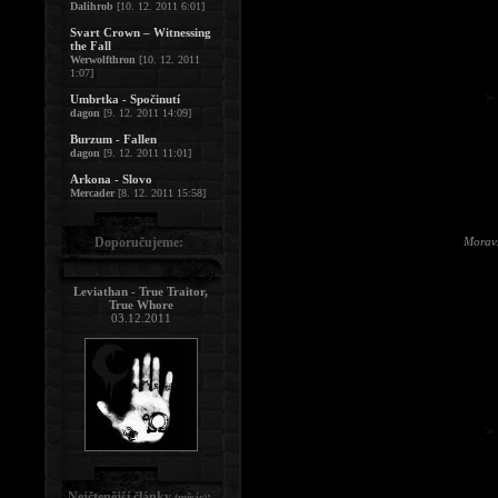
Dalihrob
[10. 12. 2011 6:01]
Svart Crown – Witnessing
the Fall
Werwolfthron
[10. 12. 2011
1:07]
Umbrtka - Spočinutí
dagon
[9. 12. 2011 14:09]
Burzum - Fallen
dagon
[9. 12. 2011 11:01]
Arkona - Slovo
Mercader
[8. 12. 2011 15:58]
Doporučujeme:
Moravs
Leviathan - True Traitor,
True Whore
03.12.2011
Nejčtenější články
:
(měsíc)