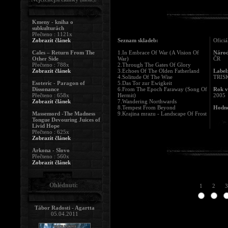
Kmeny - kniha o
subkulturách
Přečteno : 1121x
Zobrazit článek
Seznam skladeb:
Oficiá
Cales – Return From The
1.In Embrace Of War (A Vision Of
Národ
Other Side
War)
ČR
Přečteno : 788x
2.Through The Gates Of Glory
Zobrazit článek
3.Echoes Of The Olden Fatherland
Label
4.Solitude Of The Wise
TRISK
Esoteric - Paragon of
5.Das Tor zur Ewigkeit
Dissonance
6.From The Epoch Faraway (Song Of
Rok v
Přečteno : 658x
Hermit)
2005
Zobrazit článek
7.Wandering Northwards
8.Tempest From Beyond
Hodno
Massemord -The Madness
9.Krajina mrazu - Landscape Of Frost
Tongue Devouring Juices of
Livid Hope
Přečteno : 625x
Zobrazit článek
Arkona - Slovo
Přečteno : 560x
Zobrazit článek
Ohlédnutí:
1
2
3
Tábor Radosti - Agartta
05.04.2011