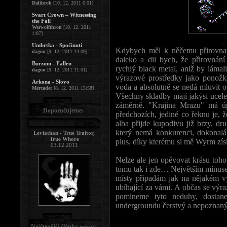
Dalihrob
[10. 12. 2011 6:01]
Svart Crown – Witnessing
the Fall
Werwolfthron
[10. 12. 2011
1:07]
Umbrtka - Spočinutí
Kdybych měl k něčemu přirovnat
dagon
[9. 12. 2011 14:09]
daleko a dil bych, že přirovnání
Burzum - Fallen
rychlý black metal, aniž by lámali
dagon
[9. 12. 2011 11:01]
výrazové prostředky jako ponožk
Arkona - Slovo
voda a absolutně se nedá mluvit 
Mercader
[8. 12. 2011 15:58]
Všechny skladby mají jakýsi ucele
záměrně. "Krajina Mrazu" má ú
Doporučujeme:
předchozích, jediné co řeknu je,
alba přijde kupodivu již brzy, d
který nemá konkurenci, dokonalá
Leviathan - True Traitor,
True Whore
plus, díky kterému si mě Wyrm získ
03.12.2011
Nelze ale jen opěvovat krásu toho
tomu tak i zde… Největším mínusem
místy připadám jak na nějakém vý
ubíhající za vámi. A občas se výraz
pomineme tyto neduhy, dostan
undergroundu čerstvý a nepoznaný 
Nejčtenější články
:
(měsíc)