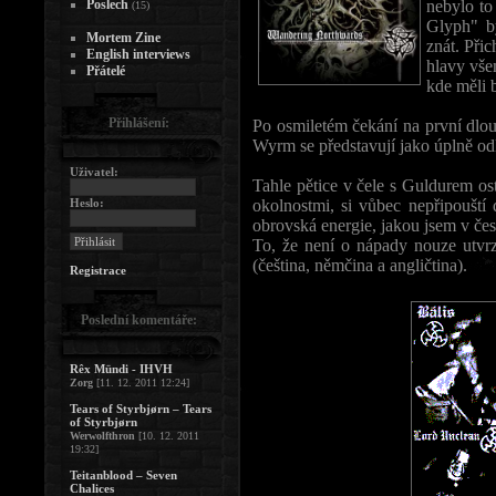
Poslech
nebylo t
(15)
Glyph" b
Mortem Zine
znát. Při
English interviews
hlavy vš
Přátelé
kde měli 
Přihlášení:
Po osmiletém čekání na první dlou
Wyrm se představují jako úplně odl
Uživatel:
Tahle pětice v čele s Guldurem os
Heslo:
okolnostmi, si vůbec nepřipouští 
obrovská energie, jakou jsem v če
To, že není o nápady nouze utvrzu
(čeština, němčina a angličtina).
Registrace
Poslední komentáře:
Rêx Mündi - IHVH
Zorg
[11. 12. 2011 12:24]
Tears of Styrbjørn – Tears
of Styrbjørn
Werwolfthron
[10. 12. 2011
19:32]
Teitanblood – Seven
Chalices