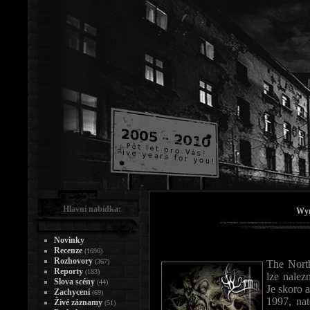
Hlavní nabídka:
Wyr
Novinky
Recenze
(1696)
Rozhovory
(367)
The Nort
Reporty
(183)
lze nale
Slova scény
(44)
Je skoro 
Zachycení
(69)
1997, nat
Živé záznamy
(51)