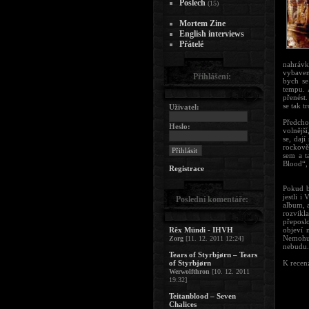
Poslech
(15)
Mortem Zine
English interviews
Přátelé
nahrávk
vybaven
Přihlášení:
bych se
tempu. 
přenést
se tak t
Uživatel:
Předcho
Heslo:
volnější
se, dají
rockově
sem a t
Blood“,
Registrace
Pokud b
jestli 
Poslední komentáře:
album, 
rozvikl
přeposl
Rêx Mündi - IHVH
objeví 
Nemohu 
Zorg
[11. 12. 2011 12:24]
nebudu.
Tears of Styrbjørn – Tears
of Styrbjørn
K recenz
Werwolfthron
[10. 12. 2011
19:32]
Teitanblood – Seven
Chalices