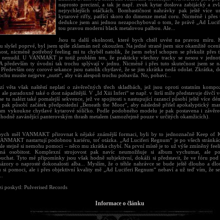
naprosto precizní, a tak je např. zvuk kytar doslova zabijácký a zvl
nejrychlejších otáčkách. Bombastičnost nahrávky pak ještě více 
kytarové riffy, patřící skoro do dimenze metal coru. Nicméně i přes 
dedukce jsem ani jednou nezapochyboval o tom, že právě „Ad Luci
tou pravou moderní black metalovou palbou. Ale...
Jsou tu další okolnosti, které bych chtěl uvést na pravou míru.
u slyšel poprvé, byl jsem spíše zklamán než okouzlen. Na jedné straně jsem sice okamžitě oceni
ost, nicméně potřebný feeling mi tu chyběl natolik, že jsem nebyl schopen se překulit přes tř
 nenudil. U VANMAKT je totiž problém ten, že prakticky všechny tracky se nesou v jedno
A především ty úvodní tak trochu splývají v jednu. Nicméně i přes tuto skutečnost jsem se 
. Především ony corové sekance jsou natolik chytlavé, že se jim zkrátka nedá odolat. Zkrátka, 
rochu musíte nejprve „nutit“, aby vás alespoň trochu pobavila. No, pobaví...
zí věta však naštěstí neplatí o závěrečných třech skladbách, jež jsou oproti ostatním kompo
, ale paradoxně také o dost nápaditější. V „Id Xiii Inferi“ se např. v širší míře představuje dívčí 
 se tu nalézt také pomalejší sekvence, jež ve spojitosti s nastupující razancí působí ještě více 
 pak působí začátek předposlední „Beneath the Moor“, aby následně přišel apokalyptický mas
am vykoukne chytlavé kytarové sólíčko. Podle podobného modelu je pak postavena i závěre
 hodně zavánějící panterovským thrash metalem (samozřejmě pouze v určitých okamžicích).
ych měl VANMAKT přirovnat k nějaké známější formaci, byli by to jednoznačně Keep of K
i VANMAKT nastartují podobnou kariéru, toť otázka. „Ad Luciferi Regnum“ je po všech stránkác
ale stejně si nemohu pomoci – něco mu zkrátka chybí. Na první místě je to už výše zmíněný feel
aná osobitost. Komplexní strojovost pak navíc neumožňuje si album vychutnat, ale po
ouchat. Tyto mé připomínky jsou však hodně subjektivní, dokáži si představit, že ve fóru pod 
názory o naprosté dokonalosti alba... Myslím, že o téhle nahrávce se bude ještě dlouho a dlo
si pomoci, ale i přes objektivní kvality mě „Ad Luciferi Regnum“ nebaví a už teď vím, že s
..
i poskytl: Pulverised Records
Informace o článku