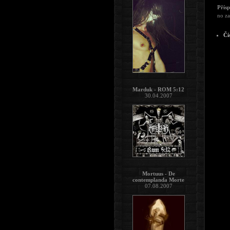
Přís
no za
Čí
Marduk - ROM 5:12
30.04.2007
Mortuus - De
contemplanda Morte
07.08.2007