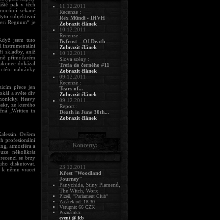
áště pak v těch
11.12.2011
umocňují sekané
Recenze :
tyto subjektivní
Rêx Mündi - IHVH
feri Regnum“ je
Zobrazit článek
10.12.2011
Recenze :
 Když jsem tuto
Byfrost – Of Death
l instrumentální
Zobrazit článek
i skladby, aniž
10.12.2011
tně přímočarém
Slova scény :
nakonec dokázal
Trefa do černého #11
do této nahrávky
Zobrazit článek
09.12.2011
Recenze :
zicím přece jen
Tears of...
vokál a světe div
Zobrazit článek
démonicky. Heavy
09.12.2011
akr, ze kterého
Report :
čná „Written in
Death in June 30th...
Zobrazit článek
alessin. Ovšem
h profesionální
Koncerty:
ing, atmosféra a
uze několikrát
recenzí se brzy
uho diskutovat.
23.12.2011
e k němu vracet
Křest "Woodland
Journey"
Panychida, Stíny Plamenů,
The Witch, Worx
Plzeň, "Parlament Club"
Začátek od: 18:30
Vstupné: 66 CZK
Poznámka:
event @ fcb