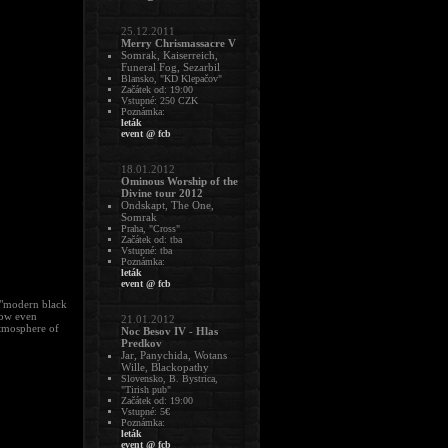
25.12.2011
Merry Chrismassacre V
Somrak, Kaiserreich,
Funeral Fog, Sezarbil
Blansko, "KD Klepačov"
Začátek od: 19:00
Vstupné: 250 CZK
Poznámka:
leták
event @ fcb
18.01.2012
Ominous Worship of the
Divine tour 2012
Ondskapt, The One,
Somrak
Praha, "Cross"
Začátek od: tba
Vstupné: tba
Poznámka:
leták
event @ fcb
 "modern black
how even
21.01.2012
atmosphere of
Noc Besov IV - Hlas
Predkov
Jar, Panychida, Wotans
Wille, Blackopathy
Slovensko, B. Bystrica,
"Tirish pub"
Začátek od: 19:00
Vstupné: 5€
Poznámka:
leták
event @ fcb