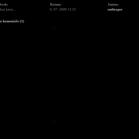
pěvek:
Datum:
Jméno:
lezi ktery...
6. 07. 2009 12:51
enthroper
st komentáře (1)