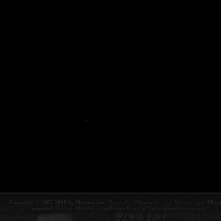
Copyright © 2005-2009 by Mortem zine
. Design by 666pounder, and Mortem zine.
All ri
reserved.
Contact:
Mortem_zine@hotmail.com
or
Fastred@mortemzine.net
.