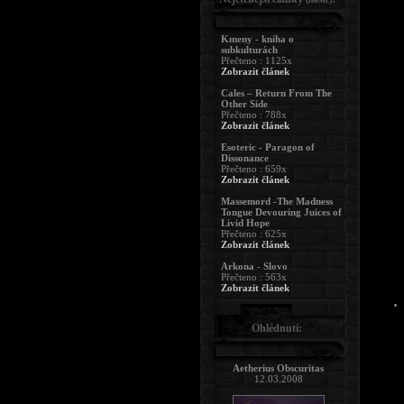
Kmeny - kniha o
subkulturách
Přečteno : 1125x
Zobrazit článek
Cales – Return From The
Other Side
Přečteno : 788x
Zobrazit článek
Esoteric - Paragon of
Dissonance
Přečteno : 659x
Zobrazit článek
Massemord -The Madness
Tongue Devouring Juices of
Livid Hope
Přečteno : 625x
Zobrazit článek
Arkona - Slovo
Přečteno : 563x
Zobrazit článek
Ohlédnutí:
Aetherius Obscuritas
12.03.2008