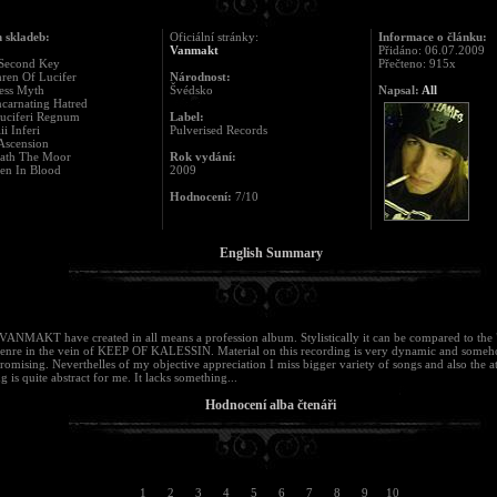
 skladeb:
Oficiální stránky:
Informace o článku:
Vanmakt
Přidáno: 06.07.2009
 Second Key
Přečteno: 915x
hren Of Lucifer
Národnost:
ess Myth
Švédsko
Napsal:
All
ncarnating Hatred
Luciferi Regnum
Label:
ii Inferi
Pulverised Records
Ascension
eath The Moor
Rok vydání:
ten In Blood
2009
Hodnocení:
7/10
English Summary
VANMAKT have created in all means a profession album. Stylistically it can be compared to the
genre in the vein of KEEP OF KALESSIN. Material on this recording is very dynamic and some
mising. Neverthelles of my objective appreciation I miss bigger variety of songs and also the 
g is quite abstract for me. It lacks something...
Hodnocení alba čtenáři
1
2
3
4
5
6
7
8
9
10