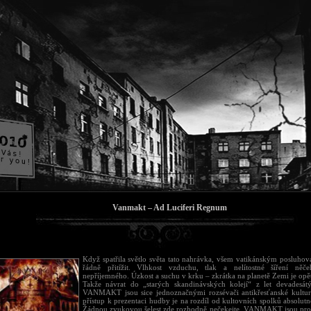
Vanmakt – Ad Luciferi Regnum
Když spatřila světlo světa tato nahrávka, všem vatikánským posluho
řádně přitížit. Vlhkost vzduchu, tlak a nelítostné šíření n
nepříjemného. Úzkost a suchu v krku – zkrátka na planetě Zemi je opě
Takže návrat do „starých skandinávských kolejí“ z let devadesát
VANMAKT jsou sice jednoznačnými rozsévači antikřesťanské kultur
přístup k prezentaci hudby je na rozdíl od kultovních spolků absolutn
Žádnou zvukovou šelest zde rozhodně nečekejte. VANMAKT jsou pro