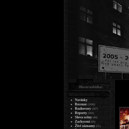
Hlavní nabídka:
Novinky
Recenze
(1696)
Rozhovory
(367)
Reporty
(183)
Slova scény
(44)
Zachycení
(69)
Živé záznamy
(51)