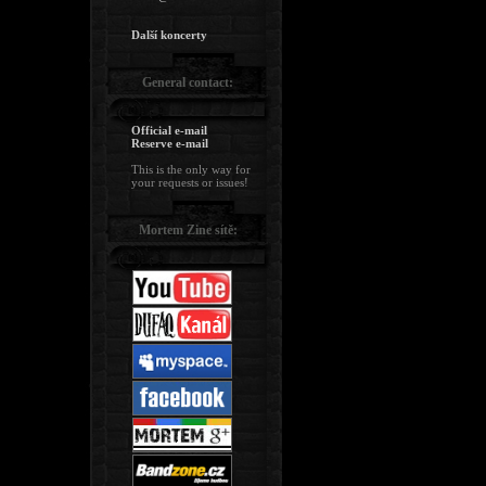
Další koncerty
General contact:
Official e-mail
Reserve e-mail
This is the only way for
your requests or issues!
Mortem Zine sítě: