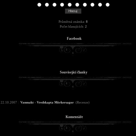
Průměrná známka:
8
Počet hlasujících:
2
Facebook
Související članky
22.10.2007
|
Vanmakt - Vredskapta Mörkersagor
(Recenze)
Komentáře