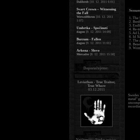
Dalihrob
[10. 12. 2011 6:01]
Svart Crown – Witnessing
Seznam
the Fall
Werwolfthron
[10. 12. 2011
1. The
1:07]
2. Bret
3. Endl
Umbrtka - Spočinutí
4. Re-i
dagon
[9. 12. 2011 14:09]
5. Ad 
6. Id Xi
Burzum - Fallen
7. The 
dagon
[9. 12. 2011 11:01]
8. Ben
9. Writ
Arkona - Slovo
Mercader
[8. 12. 2011 15:58]
Doporučujeme:
Leviathan - True Traitor,
True Whore
03.12.2011
Swedes 
metal" 
uncompro
recordin
Nejčtenější články
:
(měsíc)