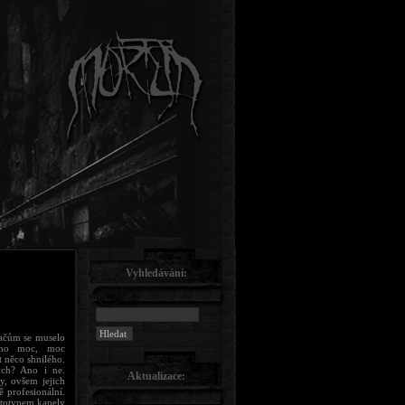
Vyhledávání:
vačům se muselo
ěčeho moc, moc
t něco shnilého.
ých? Ano i ne.
Aktualizace:
y, ovšem jejich
ě profesionální.
totypem kapely