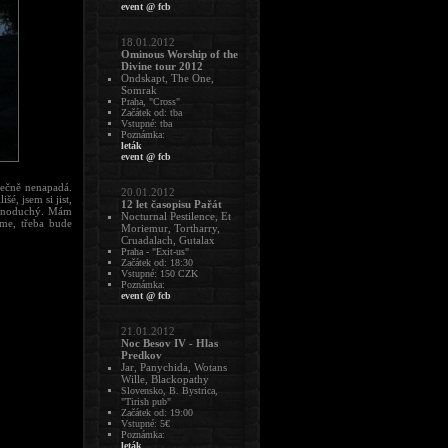
event @ fcb
18.01.2012
Ominous Worship of the
Divine tour 2012
Ondskapt, The One,
Somrak
Praha, "Cross"
Začátek od: tba
Vstupné: tba
Poznámka:
leták
event @ fcb
ečně nenapadá.
20.01.2012
é, jsem si jist,
12 let časopisu Pařát
ednoduchý. Mám
Nocturnal Pestilence, Et
íme, třeba bude
Moriemur, Tortharry,
Cruadalach, Gutalax
Praha - "Exit-us"
Začátek od: 18:30
Vstupné: 150 CZK
Poznámka:
event @ fcb
21.01.2012
Noc Besov IV - Hlas
Predkov
Jar, Panychida, Wotans
Wille, Blackopathy
Slovensko, B. Bystrica,
"Tirish pub"
Začátek od: 19:00
Vstupné: 5€
Poznámka:
leták