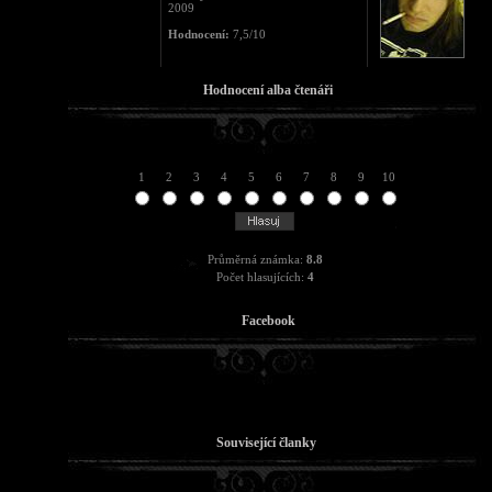
2009
Hodnocení:
7,5/10
Hodnocení alba čtenáři
1
2
3
4
5
6
7
8
9
10
Průměrná známka:
8.8
Počet hlasujících:
4
Facebook
Související članky