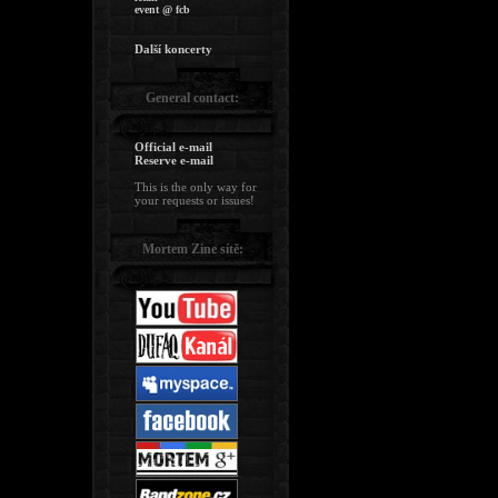
event @ fcb
Další koncerty
General contact:
Official e-mail
Reserve e-mail
This is the only way for
your requests or issues!
Mortem Zine sítě: