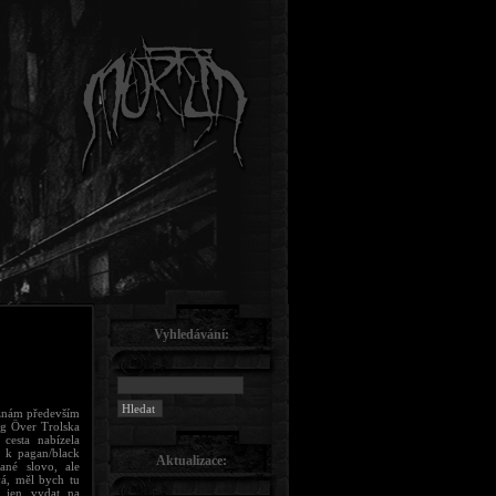
Vyhledávání:
 znám především
ng Över Trolska
cesta nabízela
 k pagan/black
Aktualizace:
ané slovo, ale
á, měl bych tu
se jen vydat na