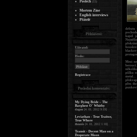
Poslech
(15)
Mortem Zine
English interviews
Přátelé
debutu 
pochode
Přihlášení:
kapel j
Nejstěž
překrás
houslov
Uživatel:
blackov
protagon
Heslo:
Mezi ne
beroucí
několika
půlku o
Registrace
metal..
překvap
přes th
punkový
Poslední komentáře:
My Dying Bride – The
Barghest O´ Whitby
dagon
[4. 01. 2012 9:19]
Leviathan - True Traitor,
True Whore
theaxis
[4. 01. 2012 1:18]
Transit - Decent Man on a
Desperate Moon