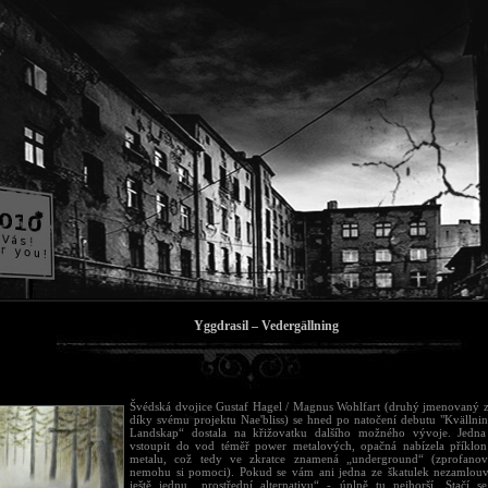
Yggdrasil – Vedergällning
Švédská dvojice Gustaf Hagel / Magnus Wohlfart (druhý jmenovaný
díky svému projektu Nae'bliss) se hned po natočení debutu "Kvällni
Landskap“ dostala na křižovatku dalšího možného vývoje. Jedna 
vstoupit do vod téměř power metalových, opačná nabízela příklon
metalu, což tedy ve zkratce znamená „underground“ (zprofanov
nemohu si pomoci). Pokud se vám ani jedna ze škatulek nezamlouv
ještě jednu „prostřední alternativu“ - úplně tu nejhorší. Stačí 