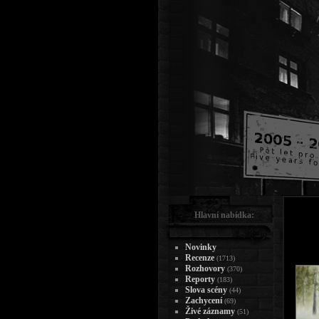
Hlavní nabídka:
Novinky
Recenze
(1713)
Rozhovory
(370)
Reporty
(183)
Slova scény
(44)
Zachycení
(69)
Živé záznamy
(51)