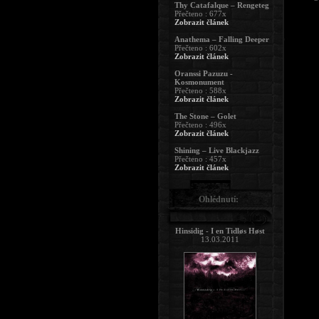
Thy Catafalque – Rengeteg
Přečteno : 677x
Zobrazit článek
Anathema – Falling Deeper
Přečteno : 602x
Zobrazit článek
Oranssi Pazuzu -
Kosmonument
Přečteno : 588x
Zobrazit článek
The Stone – Golet
Přečteno : 496x
Zobrazit článek
Shining – Live Blackjazz
Přečteno : 457x
Zobrazit článek
Ohlédnutí:
Hinsidig - I en Tidløs Høst
13.03.2011