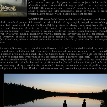
průzkumnou cestu po MySpace a snadno objevit laciné odrhova
především svými bombastickými logy a ještě o něco stylovějšími
YGGDRASIL naštěstí do téhle „žumpy“ nespadli, a i přesto, že je
album nepřináší nic extra neslyšeného, jedná se vskutku o preci
prácičku, které nechybí vlastní nápad, kouzlo ani nadhled.
YGGDRASIL se na druhé desce zaměřili na větší syrovost a zvukovou p
ubylo množství pompézních vsuvek, ať už vokálních či kytarových, naopak se rozhořela 
ň s black metalovými jiskrami. Dalším stěžejním prvkem je celkový zvuk, který bych přirovn
ako např. Draugnim. A je to právě jistá „špinavost“, jež působí na všechny skladby jako
ejnějším faktorem je však bezesporu kvalita a především pestrost všech kompozic. Objeví
ných kytarových melodií, akustických vsuvek, tajemných klávesových ploch a zapomenout
é vyhrávky, působící v některých případech neskonale svěže. Vokální party jsou tvoř
ými hlasivkami, ovšem v podstatě podobného prostoru se dostalo „čistým“ sborům, na kterých 
isté.
jpovedenější kousky bych rozhodně zařadil úvodní „Oskorei“, jejíž ústřední melodický motiv j
. Pokud skutečně holdujete stylovému šálku, o kterém se zde zmiňuji, věřte mi, že právě tato s
 posleších určitě uloží do paměti. „Ekot Av Skogens Sång“ je píseň číslo čtyři a do jisté míry od
d té více přístupnější. Především ubývá divočejších temp a agresivnějších partů – jako když s
. Aura zastřeného severu však zůstala i přes tento rozpor (ten otazník je tu opravdu namí
ením a zároveň stylovým kotrmelcem je tříminutovka „Storm“, začínající čistě punkovým ú
rash metalový ryk kytar (omlouvám se za další závorku, ale nemohu si pomoci, jestli si pam
ch předělávek od SLAYER, tak asi takhle tento úvod zní) dostane k majestátnímu folkovému p