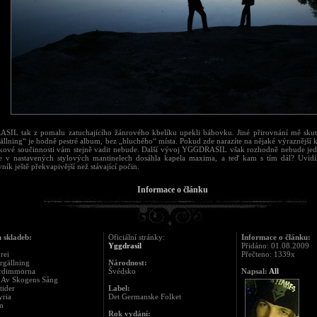
IL tak z pomalu zatuchajícího žánrového kbelíku upekli bábovku. Jiné přirovnání mě skut
llning“ je hodně pestré album, bez „hluchého“ místa. Pokud zde narazíte na nějaké výraznější kliš
lkové součinnosti vám stejně vadit nebude. Další vývoj YGGDRASIL však rozhodně nebude j
že v nastavených stylových mantinelech dosáhla kapela maxima, a teď kam s tím dál? Uvid
ník ještě překvapivější než stávající počin.
Informace o článku
 skladeb:
Oficiální stránky:
Informace o článku:
Yggdrasil
Přidáno: 01.08.2009
rei
Přečteno: 1339x
rgällning
Národnost:
erdimmorna
Švédsko
Napsal:
All
t Av Skogens Sång
tider
Label:
yria
Det Germanske Folket
m
Rok vydání: