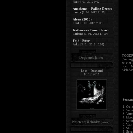
Neg
[4. 01. 2012 0:02]
Anathema – Falling Deeper
panda
[3. 01. 2012 21:55]
Alcest (2010)
nihil
[3. 01. 2012 21:09]
Katharsis – Fourth Reich
karisma
[3. 01. 2012 17:00]
Fejd - Eifur
Arkti
[3. 01. 2012 10:03]
YGGDRAS
Doporučujeme:
„Vedergä
že v ce
pocit, 
následov
Loss – Despond
18.12.2011
Seznam
1. Osko
2. Vede
3. Vitt
4. Eko
5. Svält
Nejčtenější články
:
(měsíc)
6. Valk
7. Stor
8. Sorg