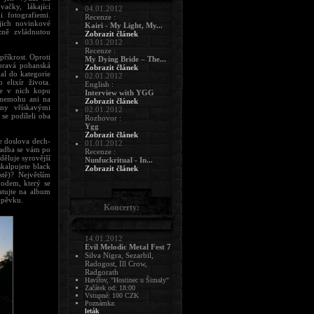
čky, lákající
04.01.2012
 fotografiemi.
Recenze :
jich novinkové
Kairi - My Light, My...
zně zvládnutou
Zobrazit článek
03.01.2012
Recenze :
říkrost. Oproti
My Dying Bride – The...
pravá pohanská
Zobrazit článek
al do kategorie
02.01.2012
 elixír života.
English :
te v nich kopu
Interview with YGG
 nemohu ani na
Zobrazit článek
eny vřískavými
02.01.2012
se podíleli oba
Rozhovor :
Ygg
Zobrazit článek
e doslova dech-
01.01.2012
kladba se vám po
Recenze :
děluje syrovější
Nunfuckritual - In...
kalpujete black
Zobrazit článek
stě)? Největším
vodem, který se
atujte na album
opěvku.
Koncerty:
14.01.2012
Evil Melodic Metal Fest 7
Silva Nigra, Sezarbil,
Radogost, Ill Crow,
Radgorath
Havířov, "Hostinec u Šimaly"
Začátek od: 18:00
Vstupné: 100 CZK
Poznámka:
leták