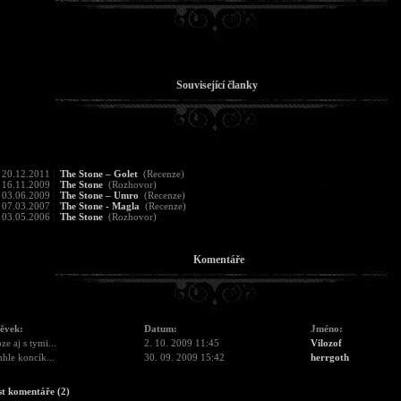
Související članky
20.12.2011
|
The Stone – Golet
(Recenze)
16.11.2009
|
The Stone
(Rozhovor)
03.06.2009
|
The Stone – Umro
(Recenze)
07.03.2007
|
The Stone - Magla
(Recenze)
03.05.2006
|
The Stone
(Rozhovor)
Komentáře
pěvek:
Datum:
Jméno:
oze aj s tymi...
2. 10. 2009 11:45
Vilozof
nhle koncík...
30. 09. 2009 15:42
herrgoth
st komentáře (2)