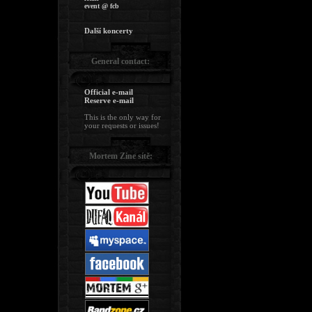
event @ fcb
Další koncerty
General contact:
Official e-mail
Reserve e-mail
This is the only way for
your requests or issues!
Mortem Zine sítě: