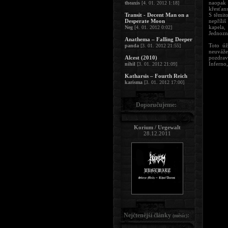
naopak 
theaxis
[4. 01. 2012 1:18]
křesťans
Transit - Decent Man on a
S těmit
Desperate Moon
nepříli
kapela,
Neg
[4. 01. 2012 0:02]
Jednozna
Anathema – Falling Deeper
Toto úž
panda
[3. 01. 2012 21:55]
neuvážen
Alcest (2010)
pozdrav
Inferno
nihil
[3. 01. 2012 21:09]
Katharsis – Fourth Reich
karisma
[3. 01. 2012 17:00]
Doporučujeme:
Korium / Urgewalt
28.12.2011
Nejčtenější články
:
(měsíc)