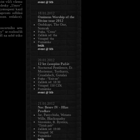
vist vůči všemu
event @ fcb
ní desky „Umro“.
ystoupení kazil
aprosto odlišná
18.01.2012
pozn. redakce).
Ominous Worship of the
Divine tour 2012
Ondskapt, The One,
ncertního setu
Somrak
y“ se rozloučili
Praha, "Cross"
ěl na sobě triko
Začátek od: tba
Vstupné: tba
Poznámka:
leták
event @ fcb
20.01.2012
12 let časopisu Pařát
Nocturnal Pestilence, Et
Moriemur, Tortharry,
Cruadalach, Gutalax
Praha - "Exit-us"
Začátek od: 18:30
Vstupné: 150 CZK
Poznámka:
event @ fcb
21.01.2012
Noc Besov IV - Hlas
Predkov
Jar, Panychida, Wotans
Wille, Blackopathy
Slovensko, B. Bystrica,
"Tirish pub"
Začátek od: 19:00
Vstupné: 5€
Poznámka:
leták