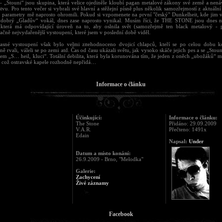
- „Stouni“ jsou skupina, která velice ojediněle kloubí pagan metalové zákony své země a nená
tvu. Pro tento večer si vybrali své hlavní a stěžejní písně plus několik samozřejmostí z aktuál
o parametry mě naprosto ohromili. Pokud si vzpomenete na první "český" Dunkelheit, kde jim v
š dobrý „Gladův“ vokál, dnes zase naprosto vynikal. Musím říci, že THE STONE jsou dnes n
 která má odpovídající úroveň na to, aby oslnila svět (samozřejmě ten black metalový - 
čně nejvydařenější vystoupení, které jsem v poslední době viděl.
asné vystoupení však bylo velmi znehodnoceno dvojicí chlapců, kteří se po celou dobu ko
ě rvali, váleli se po zemi atd. Čas od času ukázali světu, jak vysoko skáče jejich pes a se „Stoun
em „S… heil, kluci“. Totální debilita, která byla korunována tím, že jeden z oněch „ubožáků“ m
, což ostravské kapele rozhodně nepřidá…
Informace o článku
Účinkující:
Informace o článku:
The Stone
Přidáno: 29.09.2009
V.A.R.
Přečteno: 1491x
Edain
Napsal:
Under
Datum a místo konání:
26.9.2009 - Brno, "Melodka"
Galerie:
Zachycení
Živé záznamy
Facebook