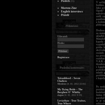
Poslech
(15)
V určit
hodinu, 
Mortem Zine
Jako pr
Opeth“ 
English interviews
nahrával
Přátelé
zněli o
pasážem
a kolem
překvap
Přihlášení:
Druhou 
za mata
skladbě
Uživatel:
Matadoř
kapelu 
Heslo:
vypadal
pódiu h
skrývala
rozměr. 
na první
Registrace
roztrha
V.A.R. 
thrasho
s kapel
Poslední komentáře:
podotkn
mladá g
problém
Teitanblood – Seven
z kapely
Chalices
Mysticus
[4. 01. 2012 22:01]
Po nesk
My Dying Bride – The
pozdní
Barghest O´ Whitby
hudebník
Jeden č
dagon
[4. 01. 2012 9:19]
paroháč
Leviathan - True Traitor,
se je n
True Whore
schizof