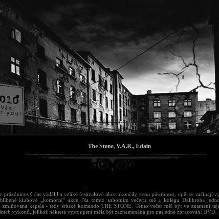
The Stone, V.A.R., Edain
se prázdninový čas vzdálil a veliké festivalové akce ukončily svou působnost, opět se začínají
blíbené klubové „komorní“ akce. Na tomto sobotním večeru mě a kolegu Dalihroba jedno
í zmiňovaná kapela - tedy srbské komando THE STONE. Tento večer měl být ve znamení taj
ních výkonů, jelikož některá vystoupení měla být zaznamenána pro následné zpracování DVD.