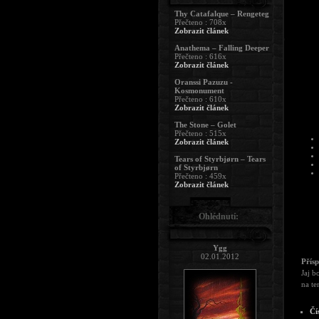
Thy Catafalque – Rengeteg
Přečteno : 708x
Zobrazit článek
Anathema – Falling Deeper
Přečteno : 616x
Zobrazit článek
Oranssi Pazuzu -
Kosmonument
Přečteno : 610x
Zobrazit článek
The Stone – Golet
Přečteno : 515x
Zobrazit článek
Tears of Styrbjørn – Tears
of Styrbjørn
Přečteno : 459x
Zobrazit článek
Ohlédnutí:
Ygg
02.01.2012
Přís
Jaj b
na te
Čí