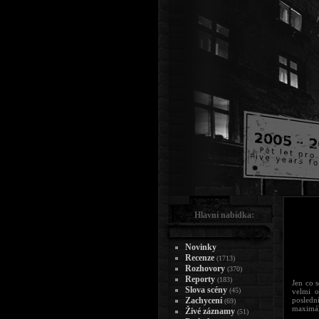
Hlavní nabídka:
Novinky
Recenze
(1713)
Rozhovory
(370)
Reporty
(183)
Jen co 
Slova scény
(45)
velmi o
Zachycení
posledn
(69)
maximál
Živé záznamy
(51)