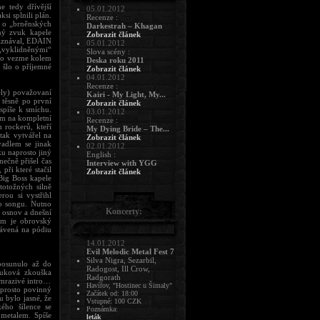
e tedy dřívější
05.01.2012
si splnili plán.
Recenze :
o o „brněnských
Darkestrah – Khagan
ný zvuk kapele
Zobrazit článek
přiznával, EDAIN
05.01.2012
 „vyklidněnými“
Slova scény :
 to vezme kolem
Deska roku 2011
 šlo o příjemné
Zobrazit článek
04.01.2012
Recenze :
pely) považovaní
Kairi - My Light, My...
 těsně po první
Zobrazit článek
 spíše k smíchu.
03.01.2012
em na kompletní
Recenze :
 rockerů, kteří
My Dying Bride – The...
tak vytvářel na
Zobrazit článek
vadlem se jinak
02.01.2012
ku naprosto jiný
English :
nečně přišel čas
Interview with YGG
při které stačil
Zobrazit článek
Big Boss kapele
totožných silně
rou si vystřihl
ho songu. Nutno
Koncerty:
 osnov a dnešní
tom je obrovský
rávená na pódiu
14.01.2012
Evil Melodic Metal Fest 7
Silva Nigra, Sezarbil,
posunulo až do
Radogost, Ill Crow,
vuková zkouška
Radgorath
t mrazivé intro…
Havířov, "Hostinec u Šimaly"
aprosto povinný
Začátek od: 18:00
 bylo jasné, že
Vstupné: 100 CZK
kého šílence se
Poznámka:
 metalem. Spíše
leták