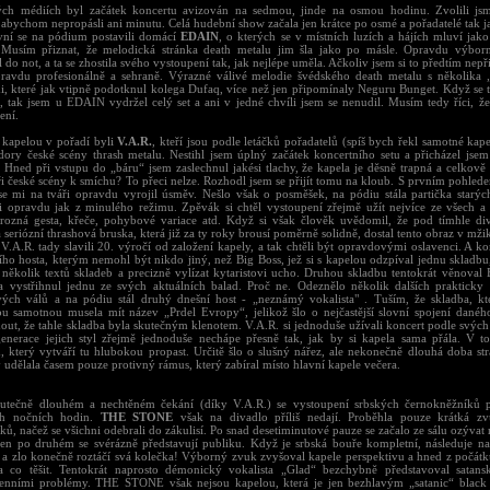
ých médiích byl začátek koncertu avizován na sedmou, jinde na osmou hodinu. Zvolili jsm
abychom nepropásli ani minutu. Celá hudební show začala jen krátce po osmé a pořadatelé tak jak
vní se na pódium postavili domácí
EDAIN
, o kterých se v místních luzích a hájích mluví jak
Musím přiznat, že melodická stránka death metalu jim šla jako po másle. Opravdu výbor
 do not, a ta se zhostila svého vystoupení tak, jak nejlépe uměla. Ačkoliv jsem si to předtím ne
pravdu profesionálně a sehraně. Výrazné válivé melodie švédského death metalu s několika
i, které jak vtipně podotknul kolega Dufaq, více než jen připomínaly Neguru Bunget. Když se
, tak jsem u EDAIN vydržel celý set a ani v jedné chvíli jsem se nenudil. Musím tedy říci, že
ení.
kapelou v pořadí byli
V.A.R.
, kteří jsou podle letáčků pořadatelů (spíš bych řekl samotné ka
dory české scény thrash metalu. Nestihl jsem úplný začátek koncertního setu a přicházel jsem
. Hned při vstupu do „báru“ jsem zaslechnul jakési tlachy, že kapela je děsně trapná a celkově
i české scény k smíchu? To přeci nelze. Rozhodl jsem se přijít tomu na kloub. S prvním pohled
se mi na tváři opravdu vyrojil úsměv. Nešlo však o posměšek, na pódiu stála partička starých
i opravdu jak z minulého režimu. Zpěvák si chtěl vystoupení zřejmě užít nejvíce ze všech a 
rozná gesta, křeče, pohybové variace atd. Když si však člověk uvědomil, že pod tímhle di
 seriózní thrashová bruska, která již za ty roky brousí poměrně solidně, dostal tento obraz v mži
V.A.R. tady slavili 20. výročí od založení kapely, a tak chtěli být opravdovými oslavenci. A ko
ho hosta, kterým nemohl být nikdo jiný, než Big Boss, jež si s kapelou odzpíval jednu skladbu, 
t několik textů skladeb a precizně vylízat kytaristovi ucho. Druhou skladbu tentokrát věnoval 
a vystřihnul jednu ze svých aktuálních balad. Proč ne. Odeznělo několik dalších prakticky 
vých válů a na pódiu stál druhý dnešní host - „neznámý vokalista" . Tuším, že skladba, kte
ou samotnou musela mít název „Prdel Evropy“, jelikož šlo o nejčastější slovní spojení dané
out, že tahle skladba byla skutečným klenotem. V.A.R. si jednoduše užívali koncert podle svých
enerace jejich styl zřejmě jednoduše nechápe přesně tak, jak by si kapela sama přála. V 
, který vytváří tu hlubokou propast. Určitě šlo o slušný nářez, ale nekonečně dlouhá doba st
 udělala časem pouze protivný rámus, který zabíral místo hlavní kapele večera.
utečně dlouhém a nechtěném čekání (díky V.A.R.) se vystoupení srbských černokněžníků 
ch nočních hodin.
THE STONE
však na divadlo příliš nedají. Proběhla pouze krátká z
ů, načež se všichni odebrali do zákulisí. Po snad desetiminutové pauze se začalo ze sálu ozýva
len po druhém se svérázně představují publiku. Když je srbská bouře kompletní, následuje n
 a zlo konečně roztáčí svá kolečka! Výborný zvuk zvyšoval kapele perspektivu a hned z počátku
a co těšit. Tentokrát naprosto démonický vokalista „Glad“ bezchybně představoval satans
renními problémy. THE STONE však nejsou kapelou, která je jen bezhlavým „satanic“ black