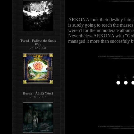
ARKONA took their destiny into g
is surely going to reach the masses 
weren't for the immoderate album's 
Nevertheless ARKONA with "Goi, 
managed it more than succesfuly but
Tverd - Follow the Sun's
Way
28.12.2008
1
2
3
Horna - Ääniä Yössä
25.01.2007