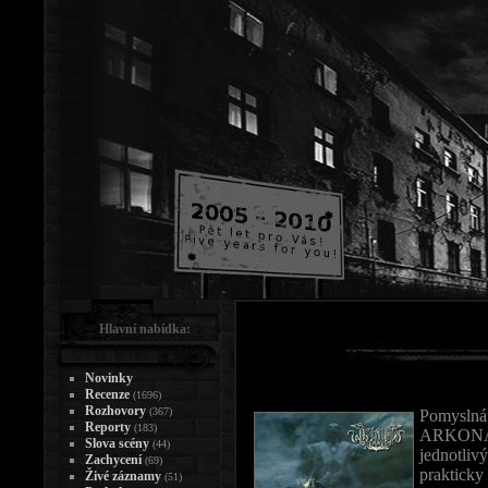
Hlavní nabídka:
Novinky
Recenze
(1696)
Rozhovory
(367)
Pomyslná
Reporty
(183)
ARKONA v
Slova scény
(44)
jednotliv
Zachycení
(69)
praktick
Živé záznamy
(51)