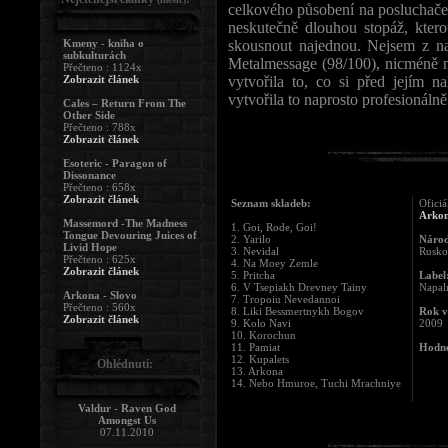
celkového působení na posluchače 
neskutečně dlouhou stopáž, kter
Kmeny - kniha o
skousnout najednou. Nejsem z na
subkulturách
Metalmessage (98/100), nicméně
Přečteno : 1124x
Zobrazit článek
vytvořila to, co si před jejím n
vytvořila to naprosto profesionálně
Cales – Return From The
Other Side
Přečteno : 788x
Zobrazit článek
Esoteric - Paragon of
Dissonance
Přečteno : 658x
Zobrazit článek
Seznam skladeb:
Oficiá
Arko
Massemord -The Madness
1. Goi, Rode, Goi!
Tongue Devouring Juices of
2. Yarilo
Národ
Livid Hope
3. Nevidal
Rusko
Přečteno : 625x
4. Na Moey Zemle
Zobrazit článek
5. Pritcha
Label
6. V Tsepiakh Drevney Tainy
Napal
Arkona - Slovo
7. Tropoiu Nevedannoi
Přečteno : 560x
8. Liki Bessmertnykh Bogov
Rok v
Zobrazit článek
9. Kolo Navi
2009
10. Korochun
11. Pamiat
Hodno
12. Kupalets
Ohlédnutí:
13. Arkona
14. Nebo Hmuroe, Tuchi Mrachniye
Valdur - Raven God
Amongst Us
07.11.2010