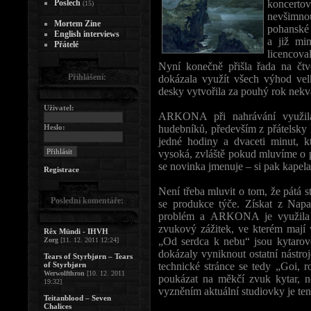
Poslech
koncertov
(15)
nevšimnou
Mortem Zine
pohanské 
English interviews
a již min
Přátelé
licencova
Nyní konečně přišla řada na čtve
Přihlášení:
dokázala využít všech výhod vel
desky vytvořila za pouhý rok nekv
Uživatel:
ARKONA při nahrávání využila 
Heslo:
hudebníků, především z přátelsky 
jedné hodiny a dvaceti minut, kt
vysoká, zvláště pokud mluvíme o p
se novinka jmenuje – si pak kapel
Registrace
Není třeba mluvit o tom, že pátá s
Poslední komentáře:
se produkce týče. Získat z Napa
problém a ARKONA je využila v
zvukový zážitek, ve kterém mají 
Rêx Mündi - IHVH
„Od serdca k nebu“ jsou kytarové
Zorg
[11. 12. 2011 12:24]
dokázaly vyniknout ostatní nástroj
Tears of Styrbjørn – Tears
of Styrbjørn
technické stránce se tedy „Goi, 
Werwolfthron
[10. 12. 2011
poukázat na měkčí zvuk kytar, n
19:32]
vyzněním aktuální studiovky je ten
Teitanblood – Seven
Chalices