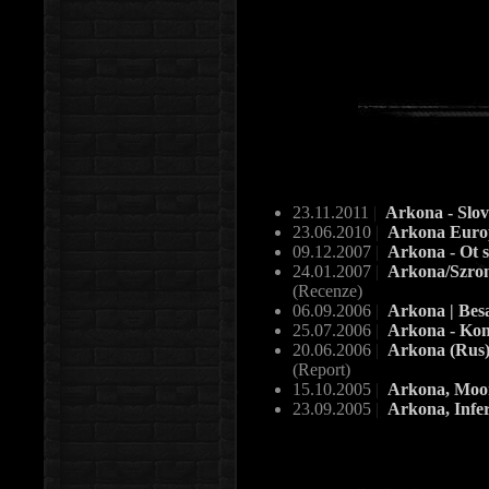
23.11.2011
|
Arkona - Slo
23.06.2010
|
Arkona Euro
09.12.2007
|
Arkona - Ot s
24.01.2007
|
Arkona/Szron
(Recenze)
06.09.2006
|
Arkona | Besat
25.07.2006
|
Arkona - Kon
20.06.2006
|
Arkona (Rus),
(Report)
15.10.2005
|
Arkona, Moon
23.09.2005
|
Arkona, Infer