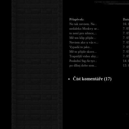
Příspěvek:
Dat
No tak neviem. Na...
16. 
nedaleko Moskvy se...
7. 0
to není pro němce,...
7. 0
Mě ten klip přijde...
7. 0
Neviem ako u vás v...
7. 0
Vypadá to jako...
7. 0
Mě to přijde skoro...
7. 0
Trapnější video aby...
7. 0
Poslední Sig:Ar:tyr...
14. 
po dlhej dobe som...
13. 
Číst komentáře (17)