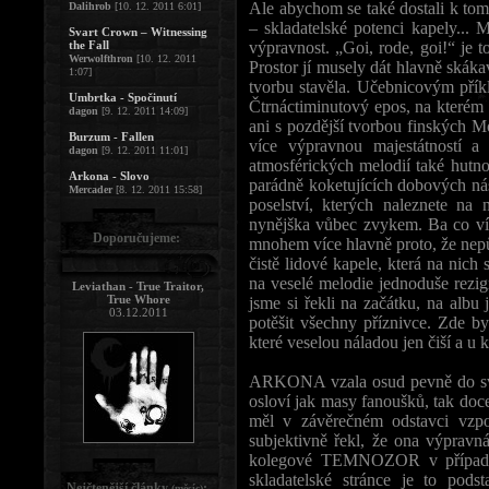
Ale abychom se také dostali k tom
Dalihrob
[10. 12. 2011 6:01]
– skladatelské potenci kapely... 
Svart Crown – Witnessing
the Fall
výpravnost. „Goi, rode, goi!“ je t
Werwolfthron
[10. 12. 2011
Prostor jí musely dát hlavně skák
1:07]
tvorbu stavěla. Učebnicovým pří
Umbrtka - Spočinutí
Čtrnáctiminutový epos, na kterém s
dagon
[9. 12. 2011 14:09]
ani s pozdější tvorbou finských
Burzum - Fallen
více výpravnou majestátností a
dagon
[9. 12. 2011 11:01]
atmosférických melodií také hutn
Arkona - Slovo
parádně koketujících dobových nás
Mercader
[8. 12. 2011 15:58]
poselství, kterých naleznete 
nynějška vůbec zvykem. Ba co ví
Doporučujeme:
mnohem více hlavně proto, že nepůs
čistě lidové kapele, která na nich 
na veselé melodie jednoduše rezi
Leviathan - True Traitor,
True Whore
jsme si řekli na začátku, na albu j
03.12.2011
potěšit všechny příznivce. Zde b
které veselou náladou jen čiší a u
ARKONA vzala osud pevně do svýc
osloví jak masy fanoušků, tak doce
měl v závěrečném odstavci vzpo
subjektivně řekl, že ona výpravná
kolegové TEMNOZOR v případě j
skladatelské stránce je to pods
Nejčtenější články
:
(měsíc)