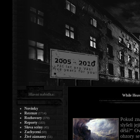
Hlavní nabídka:
While Heav
Novinky
Recenze
(1714)
Rozhovory
(370)
Pokud zná
Reporty
(183)
slyšeli je
Slova scény
(45)
dělá?“ Ov
Zachycení
(69)
obzory se
Živé záznamy
(51)