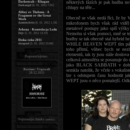
Darkestrah – Khagan
některých fázích je pak hudba nov
Darkangel
[6. 01. 2012 7:01]
chlupy na těle...
Abbey ov Thelema - A
Fragment ov the Great
Obecně se však nedá říci, že 
Work
mikrofonem bych však rád viděl 
damienchrist
[6. 01. 2012 1:18]
metalové postupy jako spíš výšky 
Arkona - Konstelacja Lodu
Nemohu si však pomoci, mně se ten
Dejv
[5. 01. 2012 23:19]
hudby se tak obecně stal hybrid h
Deska roku 2011
WHILE HEAVEN WEPT tím pádem 
shrapnel
[5. 01. 2012 23:06]
toho přítmí, vůbec bych se nez
elementů, tak ty jsou stále doslova
Doporučujeme:
celková atmosféra se posunuje d
jako BLACK SABBATH v době v
Korium / Urgewalt
semkla natolik, že včele s vokalis
28.12.2011
lze s odstupem času hodnotit
WEPT jsou o něco pomalejší. Odkaz
Nejčtenější články
:
(měsíc)