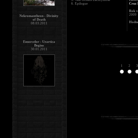
6. Epilogue
Cruz 
Rok v
2009
Nekromantheon - Divinity
of Death
Hodno
08.03.2011
Ensorcelor - Urartica
Begins
30.01.2011
1
2
3