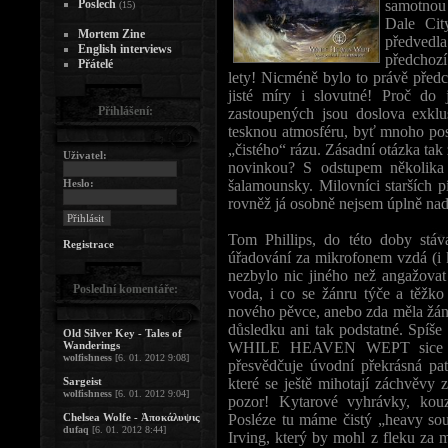
Poslech
samotno
(15)
Dale Cit
Mortem Zine
předvedla
English interviews
předchoz
Přátelé
lety! Nicméně bylo to právě předc
jisté míry i slovutné! Proč do 
Přihlášení:
zastoupených jsou doslova exklu
tesknou atmosféru, byť mnoho pos
„čistého“ rázu. Zásadní otázka 
Uživatel:
novinkou? S odstupem několika
Heslo:
šalamounsky. Milovníci starších p
rovněž já osobně nejsem úplně nad
Tom Phillips, do této doby stáva
Registrace
úřadování za mikrofonem vzdá (i k
nezbylo nic jiného než angažovat
Poslední komentáře:
voda, i co se žánru týče a těžko
nového pěvce, anebo zda měla žánr
důsledku ani tak podstatné. Spíš
Old Silver Key - Tales of
Wanderings
WHILE HEAVEN WEPT sice doo
wolfishness
[6. 01. 2012 9:08]
přesvědčuje úvodní překrásná pa
Sargeist
které se ještě mihotají záchvěvy z
wolfishness
[6. 01. 2012 9:04]
pozor! Kytarové vyhrávky, kouzle
Chelsea Wolfe - Ἀποκάλυψις
Posléze tu máme čistý „heavy sou
dufaq
[6. 01. 2012 8:44]
Irving, který by mohl z fleku 