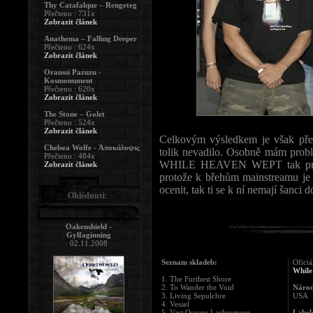
Thy Catafalque – Rengeteg
Přečteno : 731x
Zobrazit článek
Anathema – Falling Deeper
Přečteno : 624x
Zobrazit článek
Oranssi Pazuzu -
Kosmonument
Přečteno : 620x
Zobrazit článek
The Stone – Golet
Přečteno : 524x
Zobrazit článek
Celkovým výsledkem je však přece
Chelsea Wolfe - Ἀποκάλυψις
tolik nevadilo. Osobně mám probl
Přečteno : 484x
WHILE HEAVEN WEPT tak pro m
Zobrazit článek
protože k břehům mainstreamu je d
ocenit, tak ti se k ní nemají šanci 
Ohlédnutí:
Oakenshield -
Gylfaginning
02.11.2008
Seznam skladeb:
Oficiá
While
1. The Furthest Shore
2. To Wander the Void
Národ
3. Living Sepulchre
USA
4. Vessel
5. Vast Oceans Lachrymose
Label