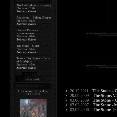
Thy Catafalque – Rengeteg
Přečteno : 708x
Zobrazit článek
Anathema – Falling Deeper
Přečteno : 615x
Zobrazit článek
Oranssi Pazuzu -
Kosmonument
Přečteno : 610x
Zobrazit článek
The Stone – Golet
Přečteno : 515x
Zobrazit článek
Tears of Styrbjørn – Tears
of Styrbjørn
Přečteno : 459x
Zobrazit článek
Ohlédnutí:
20.12.2011
|
The Stone – 
Frostmoon - Tordenkrig
14.07.2011
29.09.2009
|
The Stone, V
03.06.2009
|
The Stone –
07.03.2007
|
The Stone - 
03.05.2006
|
The Stone
(R