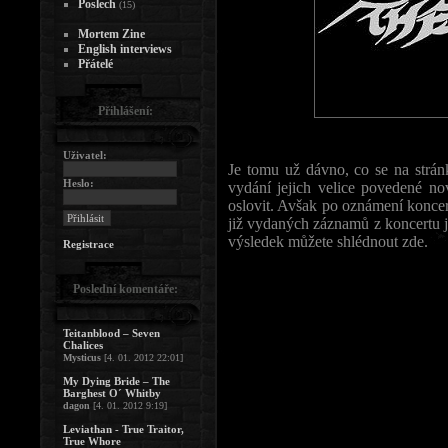
Poslech
(15)
Mortem Zine
English interviews
Přátelé
Přihlášení:
Uživatel:
Je tomu už dávno, co se na str
Heslo:
vydání jejich velice povedené n
oslovit. Avšak po oznámení koncer
již vydaných záznamů z koncertu j
výsledek můžete shlédnout zde.
Registrace
Poslední komentáře:
Teitanblood – Seven
Chalices
Mysticus
[4. 01. 2012 22:01]
My Dying Bride – The
Barghest O´ Whitby
dagon
[4. 01. 2012 9:19]
Leviathan - True Traitor,
True Whore