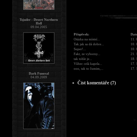
Tsjuder - Desert Northern
Hell
09.04.2005
Příspěvek:
Dat
Otázka na místní...
11. 
Tak jak sa dá dobre...
10. 
Super!...
10. 
Fakt, ze vyborny...
21. 
tak tohle je...
18. 
Vůbec celá kapela...
17. 
ooo, tak to čumim,...
17. 
Dark Funeral
04.09.2009
Číst komentáře (7)