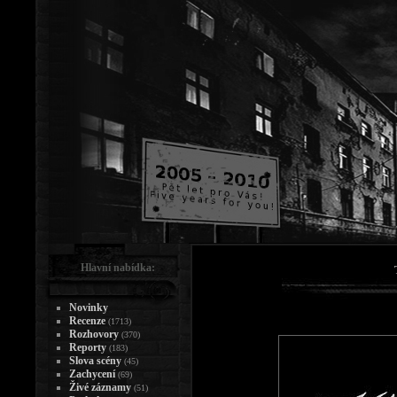
Hlavní nabídka:
Novinky
Recenze
(1713)
Rozhovory
(370)
Reporty
(183)
Slova scény
(45)
Zachycení
(69)
Živé záznamy
(51)