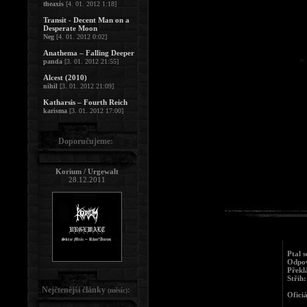
theaxis
[4. 01. 2012 1:18]
Transit - Decent Man on a
Desperate Moon
Neg
[4. 01. 2012 0:02]
Anathema – Falling Deeper
panda
[3. 01. 2012 21:55]
Alcest (2010)
nihil
[3. 01. 2012 21:09]
Katharsis – Fourth Reich
karisma
[3. 01. 2012 17:00]
Doporučujeme:
Korium / Urgewalt
28.12.2011
Ptal 
Odpov
Překl
Střih:
Nejčtenější články
:
(měsíc)
Ofici