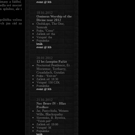
imasy a řádění.
event @ fcb
vedla své mocné
n splněno, ale i
18.01.2012
Ominous Worship of the
 průběhu večera
Divine tour 2012
ych jim rád za
Ondskapt, The One,
Somrak
Praha, "Cross"
Začátek od: tba
Vstupné: tba
Poznámka:
leták
event @ fcb
20.01.2012
12 let časopisu Pařát
Nocturnal Pestilence, Et
Moriemur, Tortharry,
Cruadalach, Gutalax
Praha - "Exit-us"
Začátek od: 18:30
Vstupné: 150 CZK
Poznámka:
event @ fcb
21.01.2012
Noc Besov IV - Hlas
Predkov
Jar, Panychida, Wotans
Wille, Blackopathy
Slovensko, B. Bystrica,
"Tirish pub"
Začátek od: 19:00
Vstupné: 5€
Poznámka:
leták