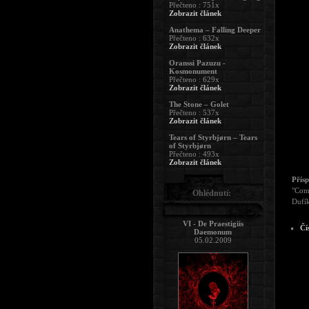
Přečteno : 751x
Zobrazit článek
Anathema – Falling Deeper
Přečteno : 632x
Zobrazit článek
Oranssi Pazuzu -
Kosmonument
Přečteno : 629x
Zobrazit článek
The Stone – Golet
Přečteno : 537x
Zobrazit článek
Tears of Styrbjørn – Tears
of Styrbjørn
Přečteno : 493x
Zobrazit článek
Přís
"Comm
Ohlédnutí:
Dufík
VI - De Praestigiis
Čí
Daemonum
05.02.2009