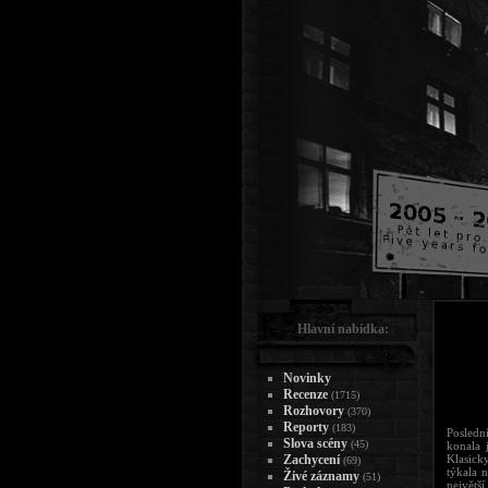
Hlavní nabídka:
Novinky
Recenze
(1715)
Rozhovory
(370)
Reporty
(183)
Posledn
Slova scény
(45)
konala 
Zachycení
Klasicky
(69)
týkala 
Živé záznamy
(51)
největš