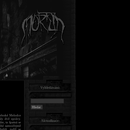
Vyhledávání:
rněnské Melodce
aly dvě zprávy.
Aktualizace:
te, ta špatná se
nohé samozřejmě
nější, tudíž se