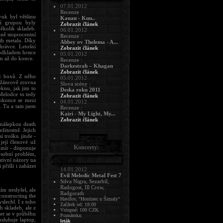
07.01.2012
Recenze :
vuk byl většinu
Kauan - Kuu..
ní grupou byly
Zobrazit článek
ěkolik skladeb.
06.01.2012
ně stoprocentní
Recenze :
th metalu. Díky
Abbey ov Thelema - A...
hrávce. Letošní
Zobrazit článek
odkladem hrstce
05.01.2012
ím až do konce.
Recenze :
Darkestrah – Khagan
Zobrazit článek
 z boxů. Z něho
05.01.2012
 žánrově zrovna
Slova scény :
knu, jak jim to
Deska roku 2011
 Melodce to tedy
Zobrazit článek
Dokonce se mezi
04.01.2012
t. Tu a tam jsem
Recenze :
Kairi - My Light, My...
Zobrazit článek
 nálepkou death
ežitostně. Jejich
i trošku jinde -
její členové už
Koncerty:
umír - disponuje
osobní problém,
ativní názory na
přišli i zaházet
14.01.2012
Evil Melodic Metal Fest 7
Silva Nigra, Sezarbil,
Radogost, Ill Crow,
tím neslyšel, ale
Radgorath
onstructing the
Havířov, "Hostinec u Šimaly"
lechl. I z toho
Začátek od: 18:00
 skladeb, ale z
Vstupné: 100 CZK
set se v průběhu
Poznámka:
bsluhuje laptop,
leták