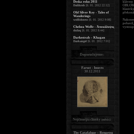
Deska roku 2011
klávesy
OBLOMOV
Dalihrob
[6. 01. 2012 22:12]
hlasivk
Old Silver Key - Tales of
překoná
Wanderings
Nakonec
wolfishness
[6. 01. 2012 9:08]
pobavil
Chelsea Wolfe - Ἀποκάλυψις
vystoup
dufaq
[6. 01. 2012 8:44]
Darkestrah – Khagan
Darkangel
[6. 01. 2012 7:01]
Doporučujeme:
Farsot - Insects
30.12.2011
Nejčtenější články
:
(měsíc)
Thy Catafalque – Rengeteg