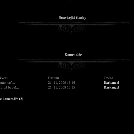
Související članky
Komentáře
pěvek:
Datum:
Jméno:
unitas"...
21. 11. 2009 16:16
Darkangel
u, až budeš...
21. 11. 2009 16:15
Darkangel
st komentáře (2)