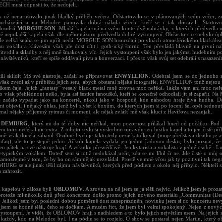
H musí odpustit to, že nedojeli.
k už nenarušovalo jinak hladký průběh večera. Odstartovalo se v plánovaných sedm večer, z
ucházející a na Melodce panovala dobrá nálada všech, kteří se i tak dostavili. Startov
brodští
MORGUE SON
. Mladá kapela má na svém kontě dvě nahrávky, z kterých předvedla n
ě nejmladší kapela však dle mého názoru předvedla dobré vystoupení. Občas to sice nebylo úpl
, ale velká snaha se jim upřít nedá. MORGUE SON brouzdají po vlnách atmosférického black/dea
u vokálu a klávesám však jde dost cítit i goth-ický šmrnc. Ten převládá hlavně na první na
řitvrdil a skladby z něj mně šmakovaly víc. Jejich vystoupení však bylo jen jakýmsi hudebním p
návštěvníků, kteří se spíše oddávali pivu a konverzaci. I přes to však svůj set odehráli s nasazen
ili sklidit MS své nástroje, začali se připravovat
ENWYLLION
. Odebral jsem se do jednoho
 však zvedl až v průběhu jejich setu, abych obstaral nějaké fotografie. ENWYLLION totiž nejsou
kem čaje. Jejich „fantasy“ veselý black metal mně zrovna moc neříká. Takže vám ani moc neře
o však přehlédnout nešlo, byla asi šestice fanoušků, kteří se konečně odhodlali jít si zapařit. Na
 začalo vypadat jako na koncertě, nikoli jako v hospodě, kde náhodou hraje živá hudba. 
i objevil i nějaký ohlas, jenž byl slyšet k boxům, do kterých jsem si po focení šel opět sednou
nal nějaký příjemný rytmus či moment, ale nějak zvlášť mě však kluci z Havířova nezaujali.
k
DEMIURG
, který mi do té doby nic neříkal, mou pozornost přilákal hned od počátku. Pod
em totiž nečekal nic extra. Z tohoto stylu si vyslechnu opravdu jen hrstku kapel a to jen čistě příl
mě však docela zabavil. Osobně bych je takto tedy nezaškatulkoval (moje představa deathu je as
faq), ale to je stejně jedno. Ačkoli kapela vydala jen jednu řadovou desku, bylo poznat, že 
en pátek na své nástroje hrají. A vskutku přesvědčivě. Jen kytarista a vokalista v jedné osobě - L
etypickým vokálem. Doteď sem si totiž nedokázal určit, zda se mi líbil či ne. Jde čistě o můj 
samozřejmě v tom, že by ho on sám nějak nezvládal. Prostě ve mně vřou jak ty pozitivní tak neg
IURG se ale jinak těšil zájmu návštěvníků, kterých před pódiem a okolo něj přibylo. Někteří si 
 zahrozit.
í kapelou v záloze byli
OBLOMOV
. A zrovna na ně jsem se já těšil nejvíc. Jelikož jsem je proza
protože mi několik dnů před koncertem došlo promo jejich nového materiálu „Communitas (Dec
. Jelikož jsem byl poslední dobou poměrně dost zaneprázdněn, novinku jsem si do koncertu nevys
jsem se hodně těšil, čeho se dočkám. A musím říct, že jsem byl velmi spokojený. Nejen z nových
vystoupení. Je vidět, že OBLOMOV hrají s nadhledem a to bylo jejich největším esem. Na jejich 
 každý, kdo na Melodce byl. I na pódiu se to rozjelo. O show se postaral nejen Martin, který o