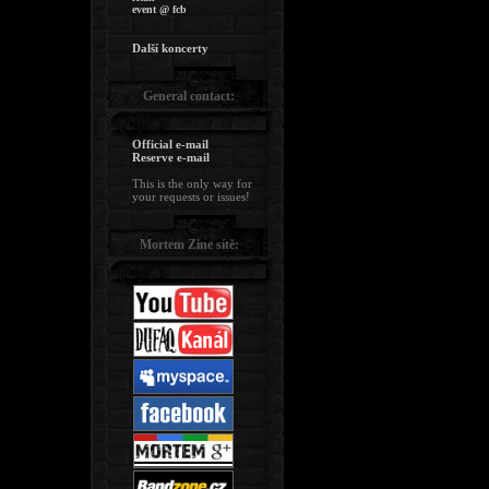
event @ fcb
Další koncerty
General contact:
Official e-mail
Reserve e-mail
This is the only way for
your requests or issues!
Mortem Zine sítě: