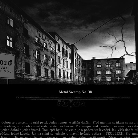
Metal Swamp No. 38
í dobou se s akcemi roztrhl pytel. Jeden report je stíhán dalším. Před úterním svátkem se na b
již tradiční, v pořadí osmatřicátá, metalová bažina. Při vstupu však každého návštěvníka ček
 jedna dobrá a jedna špatná. Tou lepší bylo, že vstup je o padesátku levnější. Jak však dobře tuší
neúčasti jedné kapely. Jak na svini se jednalo o hlavní hvězdu večera – TROLLECH. Pro m
í lákadlo. To se samozřejmě podepsalo i na velmi slabé návštěvnosti. Zdraví je však před