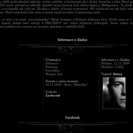
 a další podivuhodné nástroje, svými pohyby a formacemi ale i druhý kytarista a jeho šílené gr
 navíc přivítal na několik skladeb hosta, kterým byla slečna Appia z Belligerence. Ta před
y a zvýraznila tak celý set. Zkrátka a dobře výborné vystoupení. Mé očekávání na něj bylo neje
no. Hned následující den jsem si musel pustil novinku Communitas, hehe.
 se tedy z prvotně „nevydařeného“ Metal Swampu vyklubala příjemná akce. Dobře jsem se v
, kapely špatné také nebyly a OBLOMOV mě velice příjemně překvapili. Touto cestou b
ení poděkoval a recenzi na novinku spáchám v nejbližší době.
Informace o článku
Účinkující:
Informace o článku:
Oblomov
Přidáno: 21.11.2009
Demiurg
Přečteno: 1549x
Enwyllion
Morgue Son
Napsal:
Dufaq
Datum a místo konání:
16.11.2009 - Brno, "Melodka"
Galerie:
Zachycení
Facebook