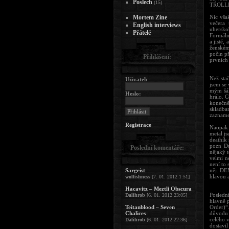
Poslech
(15)
TROLLEC
Mortem Zine
Nic vša
večera 
English interviews
uhersko
Přátelé
Formáln
a jisté
ženském
počin p
Přihlášení:
prvních 
Než stač
Uživatel:
jsem se
mým šál
Heslo:
hrálo. C
konečně
skladbam
zazname
Registrace
Naopa
metal js
deathík 
pozn Du
Poslední komentáře:
nějaký t
velmi n
není to 
Sargeist
něj. DEM
hlavou a
wolfishness
[7. 01. 2012 1:51]
Hacavitz – Meztli Obscura
Posledn
Dalihrob
[6. 01. 2012 23:05]
hlavně 
Teitanblood – Seven
Order)“
Chalices
důvodu 
celého 
Dalihrob
[6. 01. 2012 22:36]
dostavil