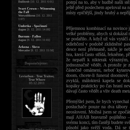
potrpí na to, aby v hudbě našli s
Dalihrob
[10. 12. 2011 6:01]
ještě před poslechem apeloval na n
Svart Crown – Witnessing
the Fall
místy epičtější, jindy hrubý a nepří
Werwolfthron
[10. 12. 2011
1:07]
Umbrtka - Spočinutí
Příjemnou kombinací na novince j
dagon
[9. 12. 2011 14:09]
velké problémy, abych si dokázal
Burzum - Fallen
se podařilo. A když už vás vytáčí
dagon
[9. 12. 2011 11:01]
odlehčení v podobě zklidněné pa
Arkona - Slovo
desce není přehnaně, takže je neb
Mercader
[8. 12. 2011 15:58]
hra, která často střídá, řekněme,
že nepatří k nikterak výrazným, 
Doporučujeme:
jednoznačně vědět. A protože je z
částečně omámeni, neboť kytarov
doom, chcete-li funeral doomové, š
Leviathan - True Traitor,
True Whore
zvyklá, málokterá kapela se dok
03.12.2011
kopáky prakticky po čas hraní n
dávají často vědět a vliv death met
Přemýšlel jsem, že bych vynechal
posluchače pouze na dva tábory –
neosloveni. Možná jsem se zpočát
mají AHAB bravurně pojištěno – 
svému konci, tím častěji budete sv
působí jako svěží voda. Dá se 
Nejčtenější články
:
(měsíc)