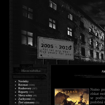
Hlavní nabídka:
Ah
Novinky
Recenze
(1696)
Rozhovory
(367)
Nutno pod
Reporty
(183)
získat mo
Slova scény
(44)
se podív
Zachycení
(69)
podobná u
Živé záznamy
(51)