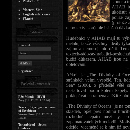
Poslech
stoner a 
(15)
AHAB by 
Mortem Zine
ukořistit
English interviews
pouze za
Přátelé
(protože 
nebo texty jsou), ale i slušná dávk
Přihlášení:
Hudebníci v AHAB mají tu výhod
metalu, takže všechny ideály týka
Uživatel:
zájmu a nemusejí nic dělit. Tém
Heslo:
textech-rádo-se-hrabající-poslucha
budiž důkazem. AHAB jsou na po
obletovaní.
Registrace
Ačkoli je „The Divinity of Oc
stránkách velmi vyspělé. Ten, kd
Poslední komentáře:
Sea“ (2006), o předešlé větě s
nastartoval boom kolem kapely.
poklepávat na ramena a těžit z ob
Rêx Mündi - IHVH
Zorg
[11. 12. 2011 12:24]
„The Divinity of Oceans“ je na to
Tears of Styrbjørn – Tears
of Styrbjørn
skladeb, opět přes hodinu hrací
Werwolfthron
[10. 12. 2011
rozhodně nepatří mezi ty, c
19:32]
zapamatovatelných melodií. Motiv
Teitanblood – Seven
odejde, víceméně se k nim již nev
Chalices