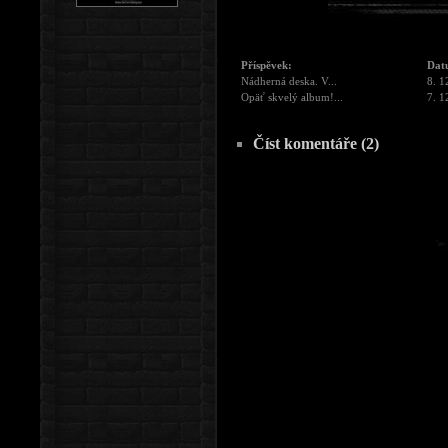
Příspěvek:
Dat
Nádherná deska. V...
8. 1
Opäť skvelý album!...
7. 1
Číst komentáře (2)