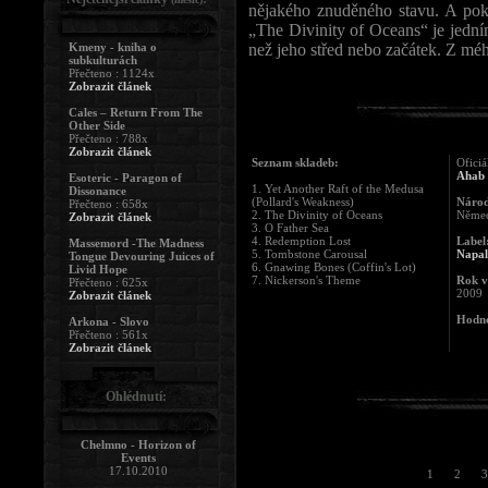
nějakého znuděného stavu. A pok
„The Divinity of Oceans“ je jední
Kmeny - kniha o
než jeho střed nebo začátek. Z mé
subkulturách
Přečteno : 1124x
Zobrazit článek
Cales – Return From The
Other Side
Přečteno : 788x
Zobrazit článek
Seznam skladeb:
Oficiá
Ahab
Esoteric - Paragon of
1. Yet Another Raft of the Medusa
Dissonance
(Pollard's Weakness)
Národ
Přečteno : 658x
2. The Divinity of Oceans
Něme
Zobrazit článek
3. O Father Sea
4. Redemption Lost
Label
Massemord -The Madness
5. Tombstone Carousal
Napal
Tongue Devouring Juices of
6. Gnawing Bones (Coffin's Lot)
Livid Hope
7. Nickerson's Theme
Rok v
Přečteno : 625x
2009
Zobrazit článek
Hodno
Arkona - Slovo
Přečteno : 561x
Zobrazit článek
Ohlédnutí:
Chelmno - Horizon of
Events
17.10.2010
1
2
3